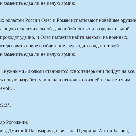
н заменить едва ли не целую армию.
ных областей России Олег и Роман испытывают новейшее оружие
дающую исключительной дальнобойностью и разрушительной
проходят удачно, и Олег пытается найти выходы на военных,
тересовать новое изобретение, ведь один солдат с такой
н заменить едва ли не целую армию.
с «нужными» людьми становится ясно: теперь они пойдут на все,
ь новую разработку, и цена в несколько жизней не кажется им
млемой…
22:25.
ндр Рогожкин.
ков, Дмитрий Паламарчук, Светлана Щедрина, Антон Багров,