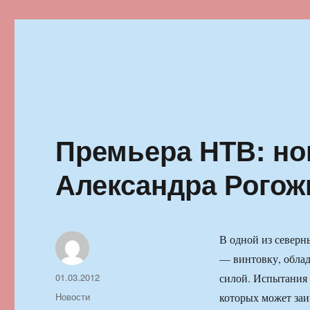
Ильменский фестиваль автор
Премьера НТВ: но
Александра Рогож
В одной из север
— винтовку, обла
Автор
Опубликовано
01.03.2012
силой. Испытания 
Рубрики
Новости
которых может заин