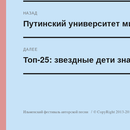
Навигация
НАЗАД
по
Путинский университет 
Предыдущая
запись:
записям
ДАЛЕЕ
Топ-25: звездные дети з
Следующая
запись:
Ильменский фестиваль авторской песни
© CopyRight 2013-20