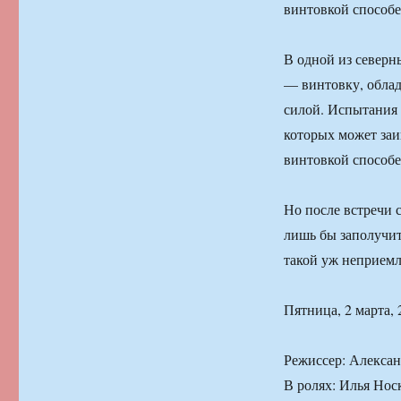
винтовкой способе
В одной из север
— винтовку, обла
силой. Испытания 
которых может заин
винтовкой способе
Но после встречи 
лишь бы заполучит
такой уж неприе
Пятница, 2 марта, 
Режиссер: Алекса
В ролях: Илья Нос