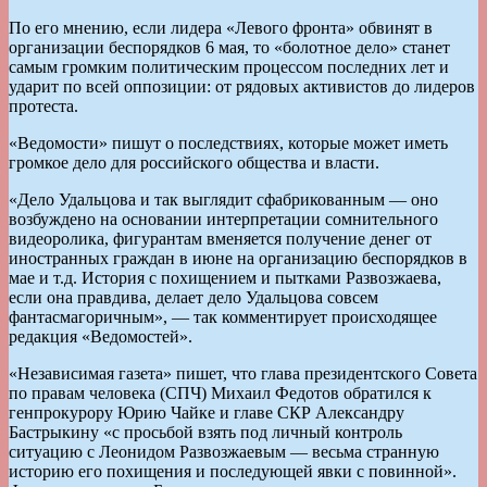
По его мнению, если лидера «Левого фронта» обвинят в
организации беспорядков 6 мая, то «болотное дело» станет
самым громким политическим процессом последних лет и
ударит по всей оппозиции: от рядовых активистов до лидеров
протеста.
«Ведомости» пишут о последствиях, которые может иметь
громкое дело для российского общества и власти.
«Дело Удальцова и так выглядит сфабрикованным — оно
возбуждено на основании интерпретации сомнительного
видеоролика, фигурантам вменяется получение денег от
иностранных граждан в июне на организацию беспорядков в
мае и т.д. История с похищением и пытками Развозжаева,
если она правдива, делает дело Удальцова совсем
фантасмагоричным», — так комментирует происходящее
редакция «Ведомостей».
«Независимая газета» пишет, что глава президентского Совета
по правам человека (СПЧ) Михаил Федотов обратился к
генпрокурору Юрию Чайке и главе СКР Александру
Бастрыкину «с просьбой взять под личный контроль
ситуацию с Леонидом Развозжаевым — весьма странную
историю его похищения и последующей явки с повинной».