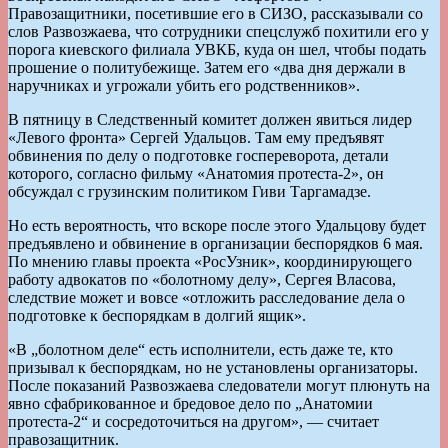
Правозащитники, посетившие его в СИЗО, рассказывали со
слов Развозжаева, что сотрудники спецслужб похитили его у
порога киевского филиала УВКБ, куда он шел, чтобы подать
прошение о политубежище. Затем его «два дня держали в
наручниках и угрожали убить его родственников».
В пятницу в Следственный комитет должен явиться лидер
«Левого фронта» Сергей Удальцов. Там ему предъявят
обвинения по делу о подготовке госпереворота, детали
которого, согласно фильму «Анатомия протеста-2», он
обсуждал с грузинским политиком Гиви Таргамадзе.
Но есть вероятность, что вскоре после этого Удальцову будет
предъявлено и обвинение в организации беспорядков 6 мая.
По мнению главы проекта «РосУзник», координирующего
работу адвокатов по «болотному делу», Сергея Власова,
следствие может и вовсе «отложить расследование дела о
подготовке к беспорядкам в долгий ящик».
«В „болотном деле“ есть исполнители, есть даже те, кто
призывал к беспорядкам, но не установлены организаторы.
После показаний Развозжаева следователи могут плюнуть на
явно сфабрикованное и бредовое дело по „Анатомии
протеста-2“ и сосредоточиться на другом», — считает
правозащитник.