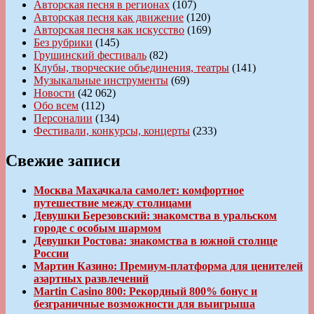
Авторская песня в регионах
(107)
Авторская песня как движение
(120)
Авторская песня как искусство
(169)
Без рубрики
(145)
Грушинский фестиваль
(82)
Клубы, творческие объединения, театры
(141)
Музыкальные инструменты
(69)
Новости
(42 062)
Обо всем
(112)
Персоналии
(134)
Фестивали, конкурсы, концерты
(233)
Свежие записи
Москва Махачкала самолет: комфортное
путешествие между столицами
Девушки Березовский: знакомства в уральском
городе с особым шармом
Девушки Ростова: знакомства в южной столице
России
Мартин Казино: Премиум-платформа для ценителей
азартных развлечений
Martin Casino 800: Рекордный 800% бонус и
безграничные возможности для выигрыша