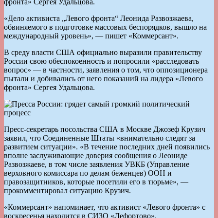
фронта» Сергея Удальцова.
«Дело активиста „Левого фронта“ Леонида Развозжаева,
обвиняемого в подготовке массовых беспорядков, вышло на
международный уровень», — пишет «Коммерсант».
В среду власти США официально выразили правительству
России свою обеспокоенность и попросили «расследовать
вопрос» — в частности, заявления о том, что оппозиционера
пытали и добивались от него показаний на лидера «Левого
фронта» Сергея Удальцова.
Пресс-секретарь посольства США в Москве Джозеф Крузич
заявил, что Соединенные Штаты «внимательно следят за
развитием ситуации». «В течение последних дней появились
вполне заслуживающие доверия сообщения о Леониде
Развозжаеве, в том числе заявления УВКБ (Управление
верховного комиссара по делам беженцев) ООН и
правозащитников, которые посетили его в тюрьме», —
прокомментировал ситуацию Крузич.
«Коммерсант» напоминает, что активист «Левого фронта» с
воскресенья находится в СИЗО «Лефортово».