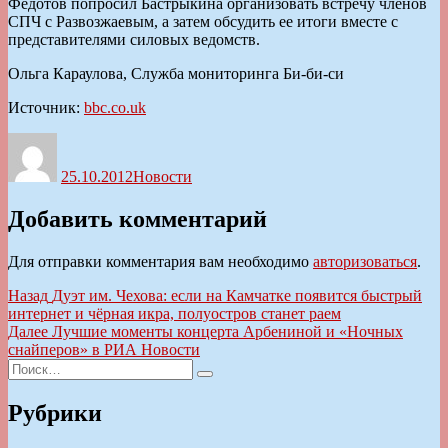
Федотов попросил Бастрыкина организовать встречу членов
СПЧ с Развозжаевым, а затем обсудить ее итоги вместе с
представителями силовых ведомств.
Ольга Караулова, Служба мониторинга Би-би-си
Источник:
bbc.co.uk
Автор
Опубликовано
Рубрики
25.10.2012
Новости
Добавить комментарий
Для отправки комментария вам необходимо
авторизоваться
.
Навигация
Предыдущая
Назад
Дуэт им. Чехова: если на Камчатке появится быстрый
запись:
интернет и чёрная икра, полуостров станет раем
по
Следующая
Далее
Лучшие моменты концерта Арбениной и «Ночных
записям
запись:
снайперов» в РИА Новости
Искать:
Поиск
Рубрики