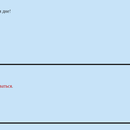
м дне!
ваться
.