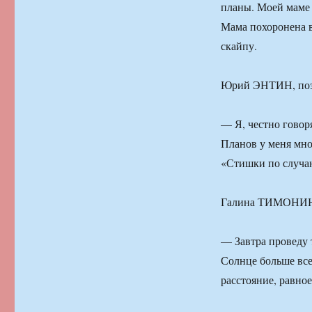
планы. Моей маме и
Мама похоронена в
скайпу.
Юрий ЭНТИН, поэ
— Я, честно говоря
Планов у меня мно
«Стишки по случа
Галина ТИМОНИНА,
— Завтра проведу т
Солнце больше все
расстояние, равно