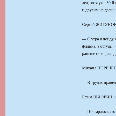
дел, хотя уже 80-
и другим не даешь
Сергей ЖИГУНОВ, 
— С утра я пойду 
фильма, а оттуда —
раньше не играл, д
Михаил ПОРЕЧЕНК
— В трудах правед
Ефим ШИФРИН, ю
— Постараюсь этот