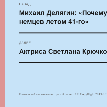
НАЗАД
по
Михаил Делягин: «Почему
Предыдущая
запись:
записям
немцев летом 41-го»
ДАЛЕЕ
Актриса Светлана Крючко
Следующая
запись:
Ильменский фестиваль авторской песни
© CopyRight 2013-20