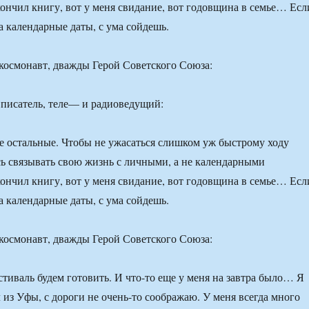
кончил книгу, вот у меня свидание, вот годовщина в семье… Есл
а календарные даты, с ума сойдешь.
осмонавт, дважды Герой Советского Союза:
исатель, теле— и радиоведущий:
се остальные. Чтобы не ужасаться слишком уж быстрому ходу
сь связывать свою жизнь с личными, а не календарными
кончил книгу, вот у меня свидание, вот годовщина в семье… Есл
а календарные даты, с ума сойдешь.
осмонавт, дважды Герой Советского Союза:
иваль будем готовить. И что-то еще у меня на завтра было… Я
 из Уфы, с дороги не очень-то соображаю. У меня всегда много