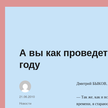
Ильменский фестиваль автор
А вы как проведе
году
Дмитрий БЫКОВ, п
Автор
Опубликовано
21.06.2010
— Так же, как и в
Рубрики
Новости
времени, я стараю