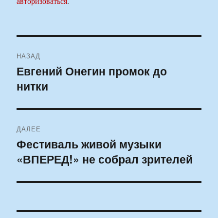
авторизоваться
.
Навигация
НАЗАД
по
Евгений Онегин промок до
Предыдущая
нитки
запись:
записям
ДАЛЕЕ
Фестиваль живой музыки
Следующая
«ВПЕРЕД!» не собрал зрителей
запись: