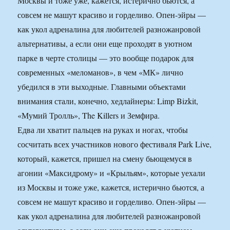
Москвы и тоже уже, кажется, истерично бьются, а
совсем не машут красиво и горделиво. Опен-эйры —
как укол адреналина для любителей разножанровой
альтернативы, а если они еще проходят в уютном
парке в черте столицы — это вообще подарок для
современных «меломанов», в чем «МК» лично
убедился в эти выходные. Главными объектами
внимания стали, конечно, хедлайнеры: Limp Bizkit,
«Мумий Тролль», The Killers и Земфира.
Едва ли хватит пальцев на руках и ногах, чтобы
сосчитать всех участников нового фестиваля Park Live,
который, кажется, пришел на смену бьющемуся в
агонии «Максидрому» и «Крыльям», которые уехали
из Москвы и тоже уже, кажется, истерично бьются, а
совсем не машут красиво и горделиво. Опен-эйры —
как укол адреналина для любителей разножанровой