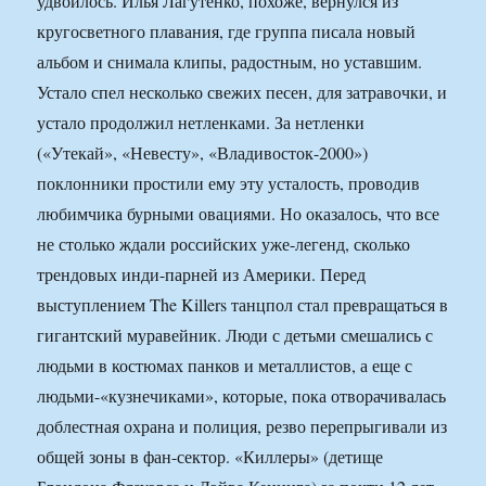
удвоилось. Илья Лагутенко, похоже, вернулся из
кругосветного плавания, где группа писала новый
альбом и снимала клипы, радостным, но уставшим.
Устало спел несколько свежих песен, для затравочки, и
устало продолжил нетленками. За нетленки
(«Утекай», «Невесту», «Владивосток-2000»)
поклонники простили ему эту усталость, проводив
любимчика бурными овациями. Но оказалось, что все
не столько ждали российских уже-легенд, сколько
трендовых инди-парней из Америки. Перед
выступлением The Killers танцпол стал превращаться в
гигантский муравейник. Люди с детьми смешались с
людьми в костюмах панков и металлистов, а еще с
людьми-«кузнечиками», которые, пока отворачивалась
доблестная охрана и полиция, резво перепрыгивали из
общей зоны в фан-сектор. «Киллеры» (детище