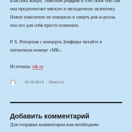
классика жанра. Тяжелым риффам и хлестким текстам
она предпочитает мягкую и мелодичную эклектику.
Новое поколение не поверило в смерть рок-н-ролла,
оно его для себя просто поменяло.
P. S. Репортаж с концерта Земфиры читайте в
пятничном номере «МК».
Источник:
mk.ru
Автор
Опубликовано
Рубрики
30.06.2013
Новости
Добавить комментарий
Для отправки комментария вам необходимо