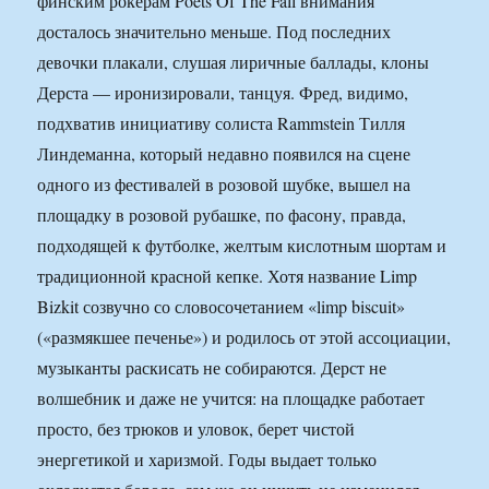
финским рокерам Poets Of The Fall внимания
досталось значительно меньше. Под последних
девочки плакали, слушая лиричные баллады, клоны
Дерста — иронизировали, танцуя. Фред, видимо,
подхватив инициативу солиста Rammstein Тилля
Линдеманна, который недавно появился на сцене
одного из фестивалей в розовой шубке, вышел на
площадку в розовой рубашке, по фасону, правда,
подходящей к футболке, желтым кислотным шортам и
традиционной красной кепке. Хотя название Limp
Bizkit созвучно со словосочетанием «limp biscuit»
(«размякшее печенье») и родилось от этой ассоциации,
музыканты раскисать не собираются. Дерст не
волшебник и даже не учится: на площадке работает
просто, без трюков и уловок, берет чистой
энергетикой и харизмой. Годы выдает только