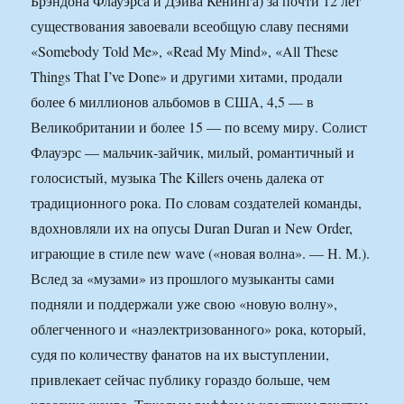
Брэндона Флауэрса и Дэйва Кенинга) за почти 12 лет
существования завоевали всеобщую славу песнями
«Somebody Told Me», «Read My Mind», «All These
Things That I’ve Done» и другими хитами, продали
более 6 миллионов альбомов в США, 4,5 — в
Великобритании и более 15 — по всему миру. Солист
Флауэрс — мальчик-зайчик, милый, романтичный и
голосистый, музыка The Killers очень далека от
традиционного рока. По словам создателей команды,
вдохновляли их на опусы Duran Duran и New Order,
играющие в стиле new wave («новая волна». — Н. М.).
Вслед за «музами» из прошлого музыканты сами
подняли и поддержали уже свою «новую волну»,
облегченного и «наэлектризованного» рока, который,
судя по количеству фанатов на их выступлении,
привлекает сейчас публику гораздо больше, чем