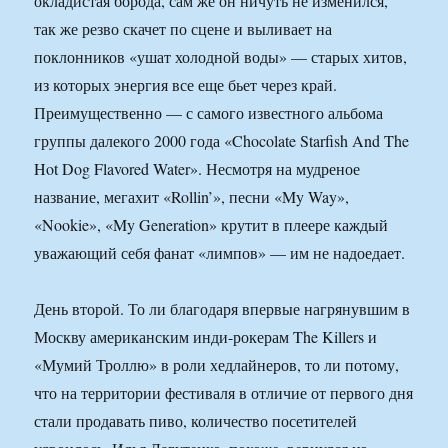
окладистая борода, сам же он ничуть не изменился,
так же резво скачет по сцене и выливает на
поклонников «ушат холодной воды» — старых хитов,
из которых энергия все еще бьет через край.
Преимущественно — с самого известного альбома
группы далекого 2000 года «Chocolate Starfish And The
Hot Dog Flavored Water». Несмотря на мудреное
название, мегахит «Rollin’», песни «My Way»,
«Nookie», «My Generation» крутит в плеере каждый
уважающий себя фанат «лимпов» — им не надоедает.
День второй. То ли благодаря впервые нагрянувшим в
Москву американским инди-рокерам The Killers и
«Мумий Троллю» в роли хедлайнеров, то ли потому,
что на территории фестиваля в отличие от первого дня
стали продавать пиво, количество посетителей