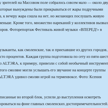
 зрителей на Массовом поле собралось совсем мало — около дв
, которые вынуждены были прикрываться от жары подручными
а, к вечеру жара сошла на нет, но желающих послушать живую
меньше. Кроме того, множество нареканий у коллективов вызвал
аторов. Фоторепортаж Фестиваль живой музыки «ВПЕРЕД!» в
музыканты, как смоленские, так и приехавшие из других городов,
сто процентов. Каждая группа подготовила по сету из пяти-шес
из ALTЭRA, к примеру, привезли с собой необычный инструмен
того смоляне могли услышать его звучание на концерте группы
ALTЭRА удивил смолян игрой на терменвоксе. Фото: Ксения
аписанные во второй блок, успели до выступления осмотреть
ироваться на фоне главных смоленских достопримечательностей