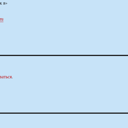
к я»
ru
ваться
.