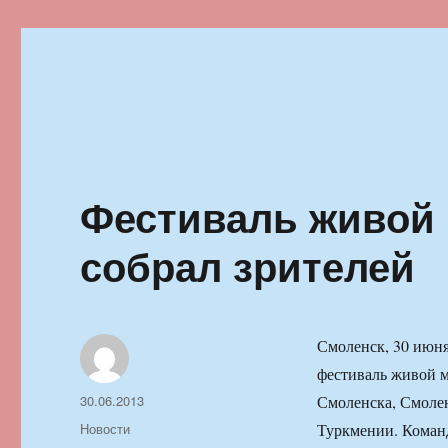
Ильменский фестиваль автор
Фестиваль живой
собрал зрителей
Смоленск, 30 июн
фестиваль живой м
Автор
Опубликовано
30.06.2013
Смоленска, Смолен
Рубрики
Новости
Туркмении. Команда