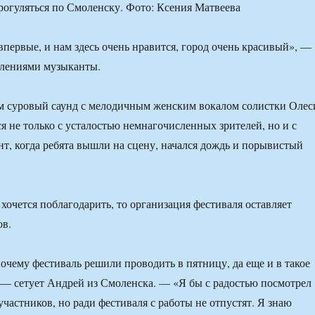
рогуляться по Смоленску. Фото: Ксения Матвеева
первые, и нам здесь очень нравится, город очень красивый», —
тлениями музыканты.
м суровый саунд с мелодичным женским вокалом солистки Олес
я не только с усталостью немнагочисленных зрителей, но и с
нт, когда ребята вышли на сцену, начался дождь и порывистый
хочется поблагодарить, то организация фестиваля оставляет
ов.
очему фестиваль решили проводить в пятницу, да еще и в такое
 — сетует Андрей из Смоленска. — «Я бы с радостью посмотрел
частников, но ради фестиваля с работы не отпустят. Я знаю