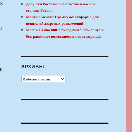
ух
Девушки Ростова: знакомства в южной
столице России
Мартин Казино: Премиум-платформа для
ценителей азартных развлечений
а
Martin Casino 800: Рекордный 800% бонус и
безграничные возможности для выигрыша
АРХИВЫ
ти
т
Архивы
.