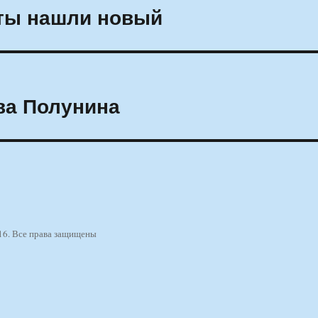
аты нашли новый
ва Полунина
16. Все права защищены