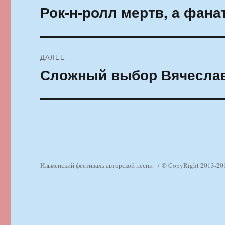
по
Рок-н-ролл мертв, а фан
Предыдущая
запись:
записям
ДАЛЕЕ
Сложный выбор Вячесла
Следующая
запись:
Ильменский фестиваль авторской песни
© CopyRight 2013-20