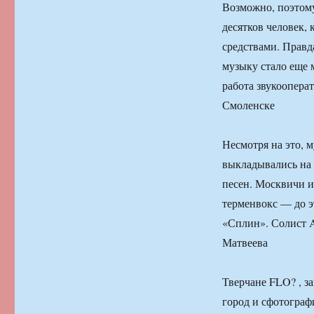
Возможно, поэтому
десятков человек
средствами. Правд
музыку стало еще 
работа звукоопер
Смоленске
Несмотря на это, 
выкладывались на 
песен. Москвичи 
терменвокс — до э
«Сплин». Солист 
Матвеева
Тверчане FLO? , з
город и сфотограф