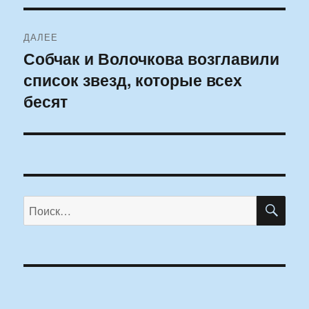
ДАЛЕЕ
Собчак и Волочкова возглавили
Следующая
список звезд, которые всех
запись:
бесят
ПО
Искать: