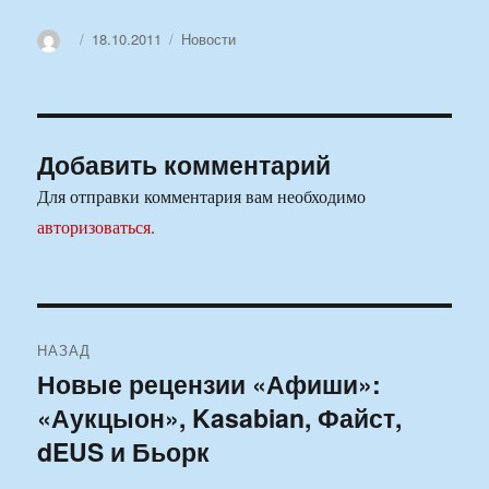
Автор
Опубликовано
Рубрики
18.10.2011
Новости
Добавить комментарий
Для отправки комментария вам необходимо
авторизоваться
.
Навигация
НАЗАД
по
Новые рецензии «Афиши»:
Предыдущая
«Аукцыон», Kasabian, Файст,
запись:
записям
dEUS и Бьорк