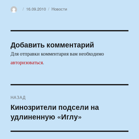
Автор
Опубликовано
Рубрики
16.09.2010
Новости
Добавить комментарий
Для отправки комментария вам необходимо
авторизоваться
.
Навигация
НАЗАД
по
Кинозрители подсели на
Предыдущая
удлиненную «Иглу»
запись:
записям