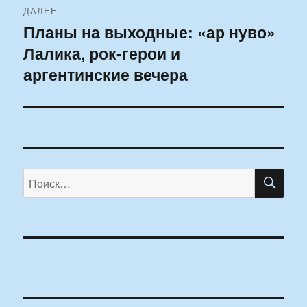
ДАЛЕЕ
Планы на выходные: «ар нуво»
Следующая
Лалика, рок-герои и
запись:
аргентинские вечера
ПО
Искать: