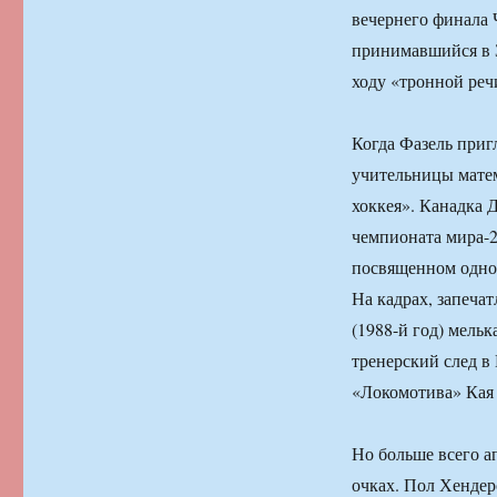
вечернего финала 
принимавшийся в З
ходу «тронной реч
Когда Фазель приг
учительницы матем
хоккея». Канадка 
чемпионата мира-2
посвященном одно
На кадрах, запеча
(1988-й год) мель
тренерский след в
«Локомотива» Кая
Но больше всего а
очках. Пол Хендер