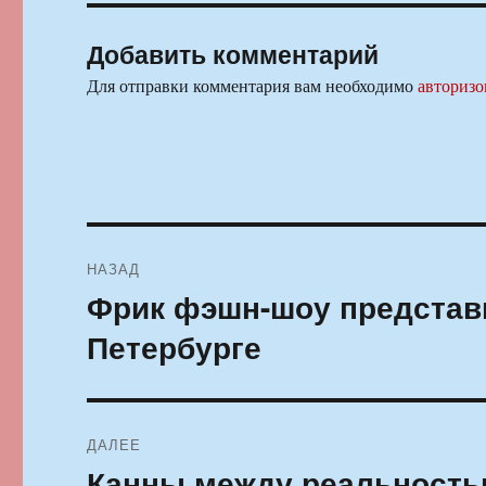
Добавить комментарий
Для отправки комментария вам необходимо
авторизо
Навигация
НАЗАД
по
Фрик фэшн-шоу представи
Предыдущая
запись:
записям
Петербурге
ДАЛЕЕ
Канны между реальност
Следующая