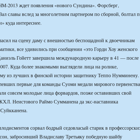
ЧМ-2013 ждет появления «нового Сундина». Форсберг,
ал славы вслед за многолетним партнером по сборной, болтал п
и» куда интереснее.
ласил на сцену даму с внешностью беспощадной к двоечникам
атики, все удивились при сообщении «это Горди Хоу женского
Даниэль Гойетт завершила международную карьеру в 41 — после
007. Куда более знакомыми выглядели лица на ролике,
му из лучших в финской истории защитнику Теппо Нумминену.
тлевших первые для команды Суоми медали мирового первенства
кали совсем молодые лица форвардов, позже оставивших свой
 КХЛ. Неистового Раймо Сумманена да экс-наставника
 Суйкканена.
плодисментов сорвал бодрый седовласый старик в профессорски
сон, забросивший Владиславу Третьяку победную шайбу