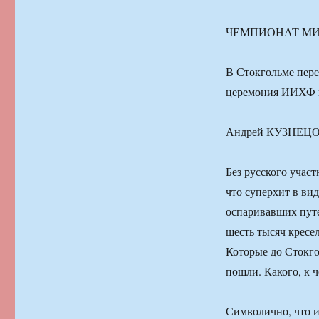
ЧЕМПИОНАТ МИ
В Стокгольме пере
церемония ИИХФ в
Андрей КУЗНЕЦОВ
Без русского учас
что суперхит в ви
оспаривавших путе
шесть тысяч кресе
Которые до Стокго
пошли. Какого, к 
Символично, что 