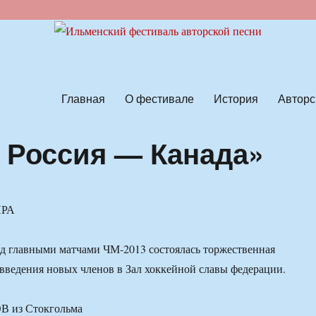
ской песни
Главная
О фестивале
История
Авторс
 Россия — Канада»
РА
д главными матчами ЧМ-2013 состоялась торжественная
ведения новых членов в Зал хоккейной славы федерации.
 из Стокгольма