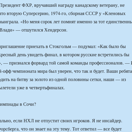
Президент ФХР, вручавший награду канадскому ветерану, не
что вторую Суперсерию, 1974-го, сборная СССР у «Кленовых
 выиграла. «Но меня сорок лет помнят именно за тот единственн
, Влади» — отшутился Хендерсон.
приглашение приехать в Стокгольм — подумал: «Как было бы
скресный день увидеть финал, в котором русские встретились бы
», — признался форвард той самой команды профессионалов. —
й-офф чемпионата мира был уверен, что так и будет. Ваши ребята
ить на битву за золото из одной половины сетки, наши — из
вылетели уже в четвертьфиналах.
импиады в Сочи?
ально, если НХЛ не отпустит своих игроков. Я не инсайдер.
рсберга, что он знает на эту тему. Тот ответил — все будет