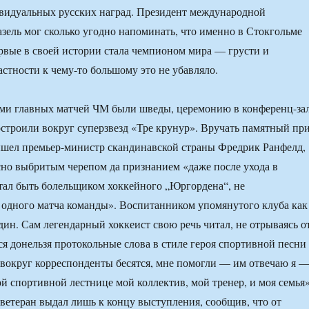
видуальных русских наград. Президент международной
зель мог сколько угодно напоминать, что именно в Стокгольме
вые в своей истории стала чемпионом мира — грусти и
тности к чему-то большому это не убавляло.
ами главных матчей ЧМ были шведы, церемонию в конференц-за
строили вокруг суперзвезд «Тре крунур». Вручать памятный пр
шел премьер-министр скандинавской страны Фредрик Ранфелд,
но выбритым черепом да признанием «даже после ухода в
тал быть болельщиком хоккейного „Юргордена“, не
одного матча команды». Воспитанником упомянутого клуба как
дин. Сам легендарный хоккеист свою речь читал, не отрываясь о
я донельзя протокольные слова в стиле героя спортивной песни
вокруг корреспонденты бесятся, мне помогли — им отвечаю я 
ой спортивной лестнице мой коллектив, мой тренер, и моя семья»
 ветеран выдал лишь к концу выступления, сообщив, что от