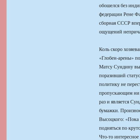
обошелся без инди
федерации Рене Фа
сборная СССР впер
ощущений непричас
Коль скоро хозяев
«Глобен-арены» по
Матсу Сундину вы
поразивший статус
политику не перес
пропускающим ни 
раз и является Сун
бумажки. Произнос
Высоцкого: «Пока 
подняться по крут
Что-то интересное