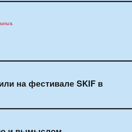
ваться
.
ли на фестивале SKIF в
ью и вымыслом