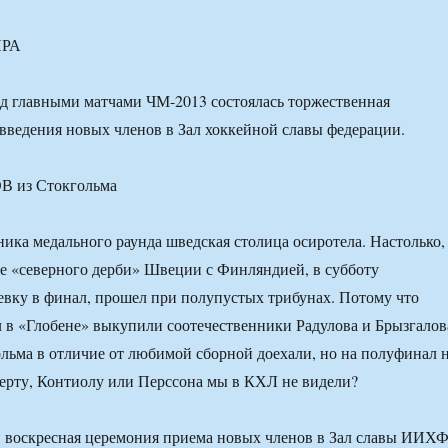
РА
д главными матчами ЧМ-2013 состоялась торжественная
ведения новых членов в Зал хоккейной славы федерации.
 из Стокгольма
тника медального раунда шведская столица осиротела. Настолько,
де «северного дерби» Швеции с Финляндией, в субботу
вку в финал, прошел при полупустых трибунах. Потому что
л в «Глобене» выкупили соотечественники Радулова и Брызгалов
льма в отличие от любимой сборной доехали, но на полуфинал 
черту, Контиолу или Перссона мы в КХЛ не видели?
и воскресная церемония приема новых членов в Зал славы ИИХ