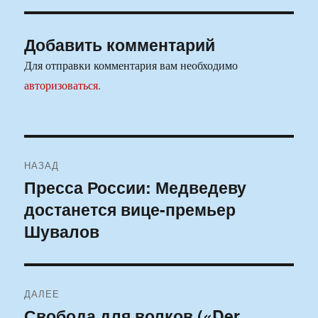
Добавить комментарий
Для отправки комментария вам необходимо
авторизоваться
.
Навигация
НАЗАД
по
Пресса России: Медведеву
Предыдущая
достанется вице-премьер
запись:
записям
Шувалов
ДАЛЕЕ
Свобода для волков («Der
Следующая