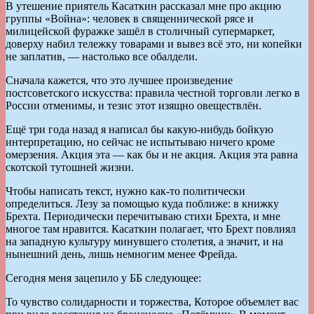
В утешение приятель Касаткин рассказал мне про акцию
группы «Война»: человек в священнической рясе и
милицейской фуражке зашёл в столичный супермаркет,
доверху набил тележку товарами и вывез всё это, ни копейки
не заплатив, — настолько все обалдели.
Сначала кажется, что это лучшее произведение
постсоветского искусства: правила честной торговли легко в
России отменимы, и тезис этот изящно овеществлён.
Ещё три года назад я написал бы какую-нибудь бойкую
интерпретацию, но сейчас не испытываю ничего кроме
омерзения. Акция эта — как бы и не акция. Акция эта равна
скотской тутошней жизни.
Чтобы написать текст, нужно как-то политически
определиться. Лезу за помощью куда поближе: в книжку
Брехта. Периодически перечитываю стихи Брехта, и мне
многое там нравится. Касаткин полагает, что Брехт повлиял
на западную культуру минувшего столетия, а значит, и на
нынешний день, лишь немногим менее Фрейда.
Сегодня меня зацепило у ББ следующее:
То чувство солидарности и торжества, Которое объемлет вас