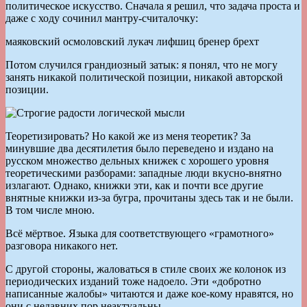
политическое искусство. Сначала я решил, что задача проста и
даже с ходу сочинил мантру-считалочку:
маяковский осмоловский лукач лифшиц бренер брехт
Потом случился грандиозный затык: я понял, что не могу
занять никакой политической позиции, никакой авторской
позиции.
Теоретизировать? Но какой же из меня теоретик? За
минувшие два десятилетия было переведено и издано на
русском множество дельных книжек с хорошего уровня
теоретическими разборами: западные люди вкусно-внятно
излагают. Однако, книжки эти, как и почти все другие
внятные книжки из-за бугра, прочитаны здесь так и не были.
В том числе мною.
Всё мёртвое. Языка для соответствующего «грамотного»
разговора никакого нет.
С другой стороны, жаловаться в стиле своих же колонок из
периодических изданий тоже надоело. Эти «добротно
написанные жалобы» читаются и даже кое-кому нравятся, но
они с недавних пор неактуальны.