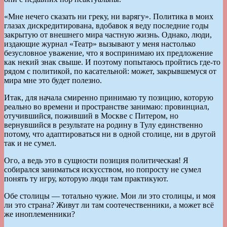
«Мне нечего сказать ни греку, ни варягу». Политика в моих
глазах дискредитирована, вдобавок я веду последние годы
закрытую от внешнего мира частную жизнь. Однако, люди,
издающие журнал «Театр» вызывают у меня настолько
безусловное уважение, что я воспринимаю их предложение
как некий знак свыше. И поэтому попытаюсь пройтись где-то
рядом с политикой, по касательной: может, закрывшемуся от
мира мне это будет полезно.
Итак, для начала смиренно принимаю ту позицию, которую
реально во времени и пространстве занимаю: провинциал,
отучившийся, поживший в Москве с Питером, но
вернувшийся в результате на родину в Тулу единственно
потому, что адаптироваться ни в одной столице, ни в другой
так и не сумел.
Ого, а ведь это в сущности позиция политическая! Я
собирался заниматься искусством, но попросту не сумел
понять ту игру, которую люди там практикуют.
Обе столицы — тотально чужие. Мои ли это столицы, и моя
ли это страна? Живут ли там соотечественники, а может всё
же иноплеменники?