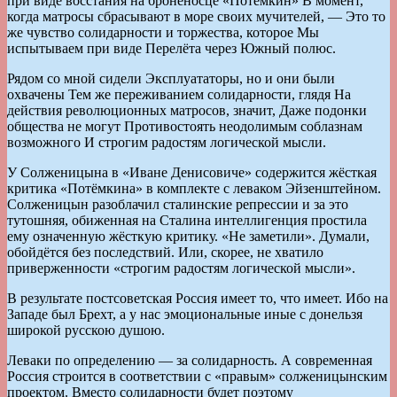
при виде восстания на броненосце «Потёмкин» В момент,
когда матросы сбрасывают в море своих мучителей, — Это то
же чувство солидарности и торжества, которое Мы
испытываем при виде Перелёта через Южный полюс.
Рядом со мной сидели Эксплуататоры, но и они были
охвачены Тем же переживанием солидарности, глядя На
действия революционных матросов, значит, Даже подонки
общества не могут Противостоять неодолимым соблазнам
возможного И строгим радостям логической мысли.
У Солженицына в «Иване Денисовиче» содержится жёсткая
критика «Потёмкина» в комплекте с леваком Эйзенштейном.
Солженицын разоблачил сталинские репрессии и за это
тутошняя, обиженная на Сталина интеллигенция простила
ему означенную жёсткую критику. «Не заметили». Думали,
обойдётся без последствий. Или, скорее, не хватило
приверженности «строгим радостям логической мысли».
В результате постсоветская Россия имеет то, что имеет. Ибо на
Западе был Брехт, а у нас эмоциональные иные с донельзя
широкой русскою душою.
Леваки по определению — за солидарность. А современная
Россия строится в соответствии с «правым» солженицынским
проектом. Вместо солидарности будет поэтому