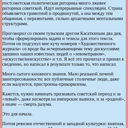
постсоветская политическая риторика много лживее
риторики советской. Идут непрерывные спекуляции. Страна
объявляется грамотной и продвинутой, а она между тем
общинная, с неразвитыми, сильно архаичными ментальными
структурами.
Проговорил со своим тульским другом Касаткиным два дня,
чтобы сформулировать задачи и тезисы для этого текста.
Потом он подсунул мне кучу номеров «Художественного
журнала» со вроде бы исчерпывающими тему дискуссиями
здешних наших известных людей о «левом/правом»,
«искусстве/неискусстве» и т.п. Я всё это прочитал и принял к
сведению, но написал в результате только то, что написал.
Много сытого книжного знания. Мало реальной личной
заинтересованности: все публичные столичные люди, даже
если жалуются, пристроены-прикормлены.
Кажется, нужно начинать признавать советский период и за
«левый», даже несмотря на имперские вывихи, и за «родной»,
а иначе — смерть разума.
Это для начала.
Потом ревизия отечественной и западной культурки: внятная,