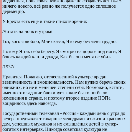
медленная, пошаговая. Можно даже не создавать лет 10-15
ничего нового, всё равно же получается одно сплошное
дерьмеццо.
У Брехта есть ещё и такие стихотворения:
/Читать на ночь и утром/
Тот, кого я люблю, Мне сказал, Что ему без меня трудно.
Потому Я так себя берегу, Я смотрю на дороге под ноги, Я
боюсь каждой капли дождя, Как бы она меня не убила.
/1937/
Нравится. Полагаю, отечественной культуре вредят
взвинченность и эмоциональность. Нам нужно беречь своих
ближних, но не в меньшей степени себя. Возможно, кстати,
именно это задание блокирует какие бы то ни было
изменения в стране, и поэтому второе издание НЭПа
воцарилось здесь навсегда.
Государственный телеканал «Россия» каждый день с утра до
вечера предъявляет сахарные мелодрамы из жизни красивых
дам, успешных мужиков и их смышлёных детей в супер-
богатых интерьерах. Никогда советская культура не