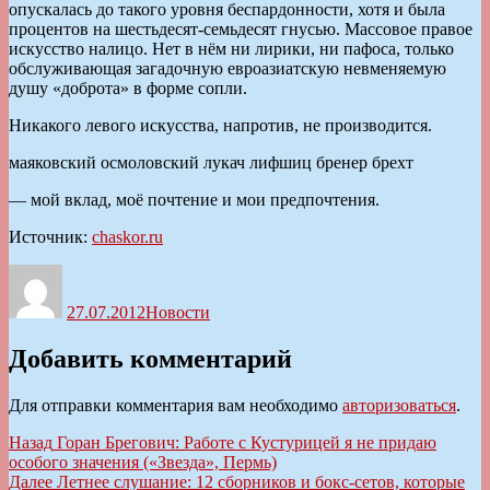
опускалась до такого уровня беспардонности, хотя и была
процентов на шестьдесят-семьдесят гнусью. Массовое правое
искусство налицо. Нет в нём ни лирики, ни пафоса, только
обслуживающая загадочную евроазиатскую невменяемую
душу «доброта» в форме сопли.
Никакого левого искусства, напротив, не производится.
маяковский осмоловский лукач лифшиц бренер брехт
— мой вклад, моё почтение и мои предпочтения.
Источник:
chaskor.ru
Автор
Опубликовано
Рубрики
27.07.2012
Новости
Добавить комментарий
Для отправки комментария вам необходимо
авторизоваться
.
Навигация
Предыдущая
Назад
Горан Брегович: Работе с Кустурицей я не придаю
запись:
особого значения («Звезда», Пермь)
по
Следующая
Далее
Летнее слушание: 12 сборников и бокс-сетов, которые