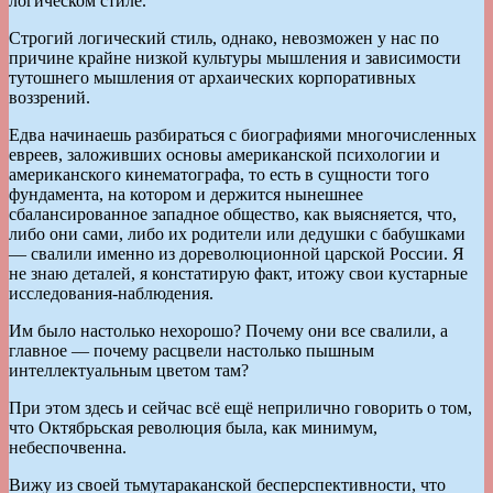
логическом стиле.
Строгий логический стиль, однако, невозможен у нас по
причине крайне низкой культуры мышления и зависимости
тутошнего мышления от архаических корпоративных
воззрений.
Едва начинаешь разбираться с биографиями многочисленных
евреев, заложивших основы американской психологии и
американского кинематографа, то есть в сущности того
фундамента, на котором и держится нынешнее
сбалансированное западное общество, как выясняется, что,
либо они сами, либо их родители или дедушки с бабушками
— свалили именно из дореволюционной царской России. Я
не знаю деталей, я констатирую факт, итожу свои кустарные
исследования-наблюдения.
Им было настолько нехорошо? Почему они все свалили, а
главное — почему расцвели настолько пышным
интеллектуальным цветом там?
При этом здесь и сейчас всё ещё неприлично говорить о том,
что Октябрьская революция была, как минимум,
небеспочвенна.
Вижу из своей тьмутараканской бесперспективности, что