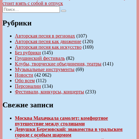
записям
запись:
стоит взять с собой в отпуск
Искать:
Поиск
Рубрики
Авторская песня в регионах
(107)
Авторская песня как движение
(120)
Авторская песня как искусство
(169)
Без рубрики
(145)
Грушинский фестиваль
(82)
Клубы, творческие объединения, театры
(141)
Музыкальные инструменты
(69)
Новости
(42 062)
Обо всем
(112)
Персоналии
(134)
Фестивали, конкурсы, концерты
(233)
Свежие записи
Москва Махачкала самолет: комфортное
путешествие между столицами
Девушки Березовский: знакомства в уральском
городе с особым шармом