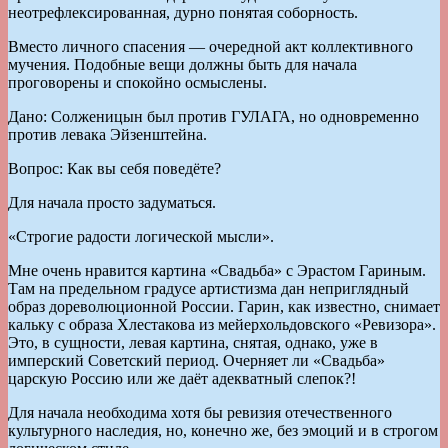
неотрефлексированная, дурно понятая соборность.
Вместо личного спасения — очередной акт коллективного
мучения. Подобные вещи должны быть для начала
проговорены и спокойно осмыслены.
Дано: Солженицын был против ГУЛАГА, но одновременно
против левака Эйзенштейна.
Вопрос: Как вы себя поведёте?
Для начала просто задуматься.
«Строгие радости логической мысли».
Мне очень нравится картина «Свадьба» с Эрастом Гариным.
Там на предельном градусе артистизма дан неприглядный
образ дореволюционной России. Гарин, как известно, снимает
кальку с образа Хлестакова из мейерхольдовского «Ревизора».
Это, в сущности, левая картина, снятая, однако, уже в
имперский Советский период. Очерняет ли «Свадьба»
царскую Россию или же даёт адекватный слепок?!
Для начала необходима хотя бы ревизия отечественного
культурного наследия, но, конечно же, без эмоций и в строгом