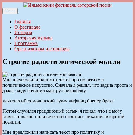
Перейти
к
Меню
Ильменский фестиваль авторской песни
содержимому
Главная
О фестивале
История
Авторская музыка
Программа
Организаторы и спонсоры
Строгие радости логической мысли
Мне предложили написать текст про политику и
политическое искусство. Сначала я решил, что задача проста и
даже с ходу сочинил мантру-считалочку:
маяковский осмоловский лукач лифшиц бренер брехт
Потом случился грандиозный затык: я понял, что не могу
занять никакой политической позиции, никакой авторской
позиции.
Мне предложили написать текст про политику и