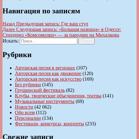
Навигация по записям
Назад
Предыдущая запись:
Где ваш стул
Далее
Следующая запись:
«Большая разница» в Одессе:
Спецприз «Комсомолки» — за пародию на Михалкова
Искать:
Поиск
Рубрики
Авторская песня в регионах
(107)
Авторская песня как движение
(120)
Авторская песня как искусство
(169)
Без рубрики
(145)
Грушинский фестиваль
(82)
Клубы, творческие объединения, театры
(141)
Музыкальные инструменты
(69)
Новости
(42 062)
Обо всем
(112)
Персоналии
(134)
Фестивали, конкурсы, концерты
(233)
Свежие записи