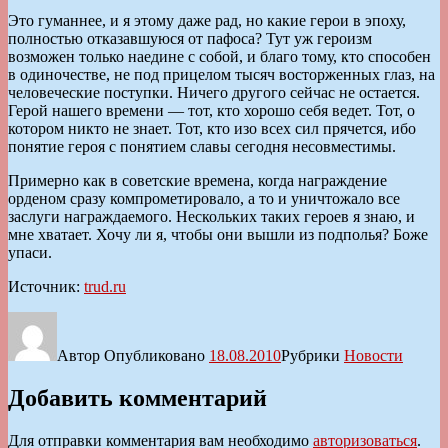
Это гуманнее, и я этому даже рад, но какие герои в эпоху,
полностью отказавшуюся от пафоса? Тут уж героизм
возможен только наедине с собой, и благо тому, кто способен
в одиночестве, не под прицелом тысяч восторженных глаз, на
человеческие поступки. Ничего другого сейчас не остается.
Герой нашего времени — тот, кто хорошо себя ведет. Тот, о
котором никто не знает. Тот, кто изо всех сил прячется, ибо
понятие героя с понятием славы сегодня несовместимы.
Примерно как в советские времена, когда награждение
орденом сразу компрометировало, а то и уничтожало все
заслуги награждаемого. Нескольких таких героев я знаю, и
мне хватает. Хочу ли я, чтобы они вышли из подполья? Боже
упаси.
Источник:
trud.ru
Автор
Опубликовано
18.08.2010
Рубрики
Новости
Добавить комментарий
Для отправки комментария вам необходимо
авторизоваться
.