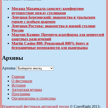
Москва Махачкала самолет: комфортное
путешествие между столицами
Девушки Березовский: знакомства в уральском
городе с особым шармом
Девушки Ростова: знакомства в южной столице
России
Мартин Казино: Премиум-платформа для ценителей
азартных развлечений
Martin Casino 800: Рекордный 800% бонус и
безграничные возможности для выигрыша
Архивы
Архивы
Главная
О фестивале
История
Авторская музыка
Программа
Организаторы и спонсоры
Ильменский фестиваль авторской песни
© CopyRight 2013-