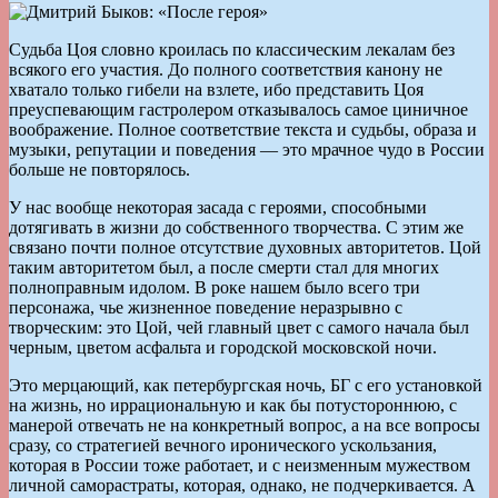
Судьба Цоя словно кроилась по классическим лекалам без
всякого его участия. До полного соответствия канону не
хватало только гибели на взлете, ибо представить Цоя
преуспевающим гастролером отказывалось самое циничное
воображение. Полное соответствие текста и судьбы, образа и
музыки, репутации и поведения — это мрачное чудо в России
больше не повторялось.
У нас вообще некоторая засада с героями, способными
дотягивать в жизни до собственного творчества. С этим же
связано почти полное отсутствие духовных авторитетов. Цой
таким авторитетом был, а после смерти стал для многих
полноправным идолом. В роке нашем было всего три
персонажа, чье жизненное поведение неразрывно с
творческим: это Цой, чей главный цвет с самого начала был
черным, цветом асфальта и городской московской ночи.
Это мерцающий, как петербургская ночь, БГ с его установкой
на жизнь, но иррациональную и как бы потустороннюю, с
манерой отвечать не на конкретный вопрос, а на все вопросы
сразу, со стратегией вечного иронического ускользания,
которая в России тоже работает, и с неизменным мужеством
личной саморастраты, которая, однако, не подчеркивается. А