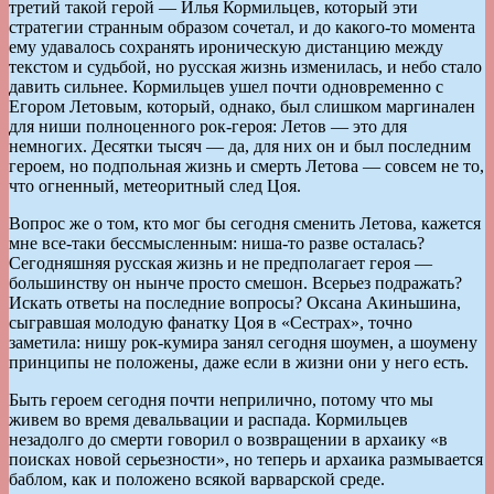
третий такой герой — Илья Кормильцев, который эти
стратегии странным образом сочетал, и до какого-то момента
ему удавалось сохранять ироническую дистанцию между
текстом и судьбой, но русская жизнь изменилась, и небо стало
давить сильнее. Кормильцев ушел почти одновременно с
Егором Летовым, который, однако, был слишком маргинален
для ниши полноценного рок-героя: Летов — это для
немногих. Десятки тысяч — да, для них он и был последним
героем, но подпольная жизнь и смерть Летова — совсем не то,
что огненный, метеоритный след Цоя.
Вопрос же о том, кто мог бы сегодня сменить Летова, кажется
мне все-таки бессмысленным: ниша-то разве осталась?
Сегодняшняя русская жизнь и не предполагает героя —
большинству он нынче просто смешон. Всерьез подражать?
Искать ответы на последние вопросы? Оксана Акиньшина,
сыгравшая молодую фанатку Цоя в «Сестрах», точно
заметила: нишу рок-кумира занял сегодня шоумен, а шоумену
принципы не положены, даже если в жизни они у него есть.
Быть героем сегодня почти неприлично, потому что мы
живем во время девальвации и распада. Кормильцев
незадолго до смерти говорил о возвращении в архаику «в
поисках новой серьезности», но теперь и архаика размывается
баблом, как и положено всякой варварской среде.