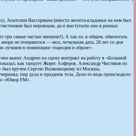
), Анатолия Вассермана (вместо жилета-кладовки на нем был
участников был неровным, да и выступали они в разных
 три самые частые мишени!). А так-то, в общем, обхохотать
юри не понравился — мол, печальная дата, 20 лет со дня
ли лучшим в номинации «пародия в образе».
чно вынес Андрею на сцену контракт на работу в «Большой
оказал, как танцует Жорес Алферов. Александр Чистяков из
» был вручен Сергею Волковицкому из Москвы,
еринка, пир духа и праздник тела. Дело-то ведь происходило
дио «Юмор FM».