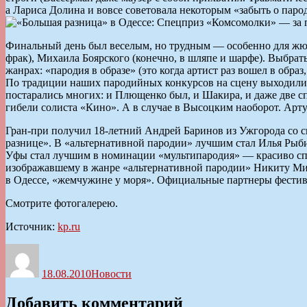
а Лариса Долина и вовсе советовала некоторым «забыть о парод
Финальный день был веселым, но трудным — особенно для жюр
фрак), Михаила Боярского (конечно, в шляпе и шарфе). Выбра
жанрах: «пародия в образе» (это когда артист раз вошел в обра
По традиции наших пародийных конкурсов на сцену выходили и 
постарались многих: и Плющенко был, и Шакира, и даже две с
гибели солиста «Кино». А в случае в Высоцким наоборот. Ар
Гран-при получил 18-летний Андрей Баринов из Ужгорода со 
разнице». В «альтернативной пародии» лучшим стал Илья Рыб
Уфы стал лучшим в номинации «мультипародия» — красиво сп
изображавшему в жанре «альтернативной пародии» Никиту Михал
в Одессе, «жемчужине у моря». Официальные партнеры фестив
Смотрите фотогалерею.
Источник:
kp.ru
Автор
Опубликовано
Рубрики
18.08.2010
Новости
Добавить комментарий