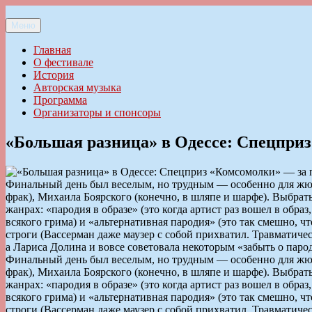
Перейти
к
Меню
Ильменский фестиваль авторской песни
содержимому
Главная
О фестивале
История
Авторская музыка
Программа
Организаторы и спонсоры
«Большая разница» в Одессе: Спецпри
Финальный день был веселым, но трудным — особенно для жюр
фрак), Михаила Боярского (конечно, в шляпе и шарфе). Выбра
жанрах: «пародия в образе» (это когда артист раз вошел в обр
всякого грима) и «альтернативная пародия» (это так смешно, 
строги (Вассерман даже маузер с собой прихватил. Травматиче
а Лариса Долина и вовсе советовала некоторым «забыть о парод
Финальный день был веселым, но трудным — особенно для жюр
фрак), Михаила Боярского (конечно, в шляпе и шарфе). Выбра
жанрах: «пародия в образе» (это когда артист раз вошел в обр
всякого грима) и «альтернативная пародия» (это так смешно, 
строги (Вассерман даже маузер с собой прихватил. Травматиче