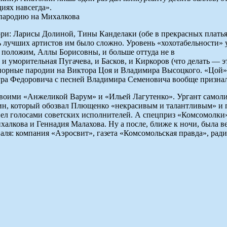
иях навсегда».
и: Ларисы Долиной, Тины Канделаки (обе в прекрасных платьях
ть лучших артистов им было сложно. Уровень «хохотабельности» 
з, положим, Аллы Борисовны, и больше оттуда не в
уморительная Пугачева, и Басков, и Киркоров (что делать — это
порные пародии на Виктора Цоя и Владимира Высоцкого. «Цой» ж
тура Федоровича с песней Владимира Семеновича вообще призна
своими «Анжеликой Варум» и «Ильей Лагутенко». Ургант самоли
ин, который обозвал Плющенко «некрасивым и талантливым» и п
ел голосами советских исполнителей. А спецприз «Комсомолки
кова и Геннадия Малахова. Ну а после, ближе к ночи, была веч
аля: компания «Аэросвит», газета «Комсомольская правда», ра