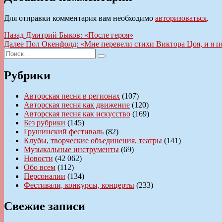
Для отправки комментария вам необходимо
авторизоваться
.
Навигация
Предыдущая
Назад
Дмитрий Быков: «После героя»
запись:
Следующая
Далее
Пол Окенфолд: «Мне перевели стихи Виктора Цоя, и я п
по
Искать:
запись:
Поиск
записям
Рубрики
Авторская песня в регионах
(107)
Авторская песня как движение
(120)
Авторская песня как искусство
(169)
Без рубрики
(145)
Грушинский фестиваль
(82)
Клубы, творческие объединения, театры
(141)
Музыкальные инструменты
(69)
Новости
(42 062)
Обо всем
(112)
Персоналии
(134)
Фестивали, конкурсы, концерты
(233)
Свежие записи