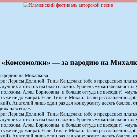
з «Комсомолки» — за пародию на Михалк
и: Ларисы Долиной, Тины Канделаки (обе в прекрасных платьях
ть лучших артистов им было сложно. Уровень «хохотабельности» 
аз, положим, Аллы Борисовны, и больше оттуда не выходит), «мул
что уже не до жанра). Если Тина и Михаил были расслабленно-до
ский). Анатолий лишь один раз дал конкурсанту десять баллов,
иях навсегда».
и: Ларисы Долиной, Тины Канделаки (обе в прекрасных платьях
ть лучших артистов им было сложно. Уровень «хохотабельности» 
аз, положим, Аллы Борисовны, и больше оттуда не выходит), «мул
что уже не до жанра). Если Тина и Михаил были расслабленно-до
ский). Анатолий лишь один раз дал конкурсанту десять баллов,