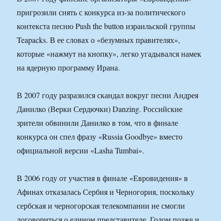
пригрозили снять с конкурса из-за политического
контекста песню Push the button израильской группы
Teapacks. В ее словах о «безумных правителях»,
которые «нажмут на кнопку», легко угадывался намек
на ядерную программу Ирана.
В 2007 году разразился скандал вокруг песни Андрея
Данилко (Верки Сердючки) Danzing. Российские
зрители обвинили Данилко в том, что в финале
конкурса он спел фразу «Russia Goodbye» вместо
официальной версии «Lasha Tumbai».
В 2006 году от участия в финале «Евровидения» в
Афинах отказалась Сербия и Черногория, поскольку
сербская и черногорская телекомпании не смогли
договориться о едином представителе. Годом позже и