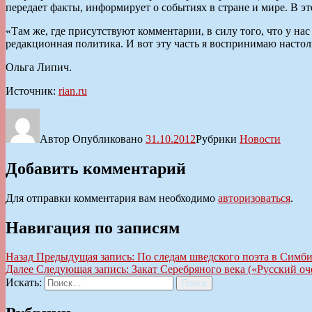
передает факты, информирует о событиях в стране и мире. В э
«Там же, где присутствуют комментарии, в силу того, что у нас
редакционная политика. И вот эту часть я воспринимаю настол
Ольга Липич.
Источник:
rian.ru
Автор
Опубликовано
31.10.2012
Рубрики
Новости
Добавить комментарий
Для отправки комментария вам необходимо
авторизоваться
.
Навигация по записям
Назад
Предыдущая запись:
По следам шведского поэта в Симби
Далее
Следующая запись:
Закат Серебряного века («Русский о
Искать:
Поиск