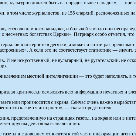
овно, культурно должен быть на порядок выше нападок», — приз
ян, в том числе журналистов, из 155 епархий, расположенных н
ращается очень много нападок», и большей частью они несправед
 о несметных богатствах Церкви». Патриарх особо отметил, что
териалов в интернете в десятки, а может и сотни раз превышает
роенных». А если это не соответствует статистике — значит, эт
. И не искусственный, не вульгарный, не ругательский, не оск
арх.
 привлечением местной интеллигенции — это будет наполнять, в 
призвал критически осмыслять всю информацию печатных и элек
в газете или произносится с экрана. Сейчас очень важно вырабо
нно это касается интернета», — сказал предстоятель.
рения, представленную на страницах газеты, на экране или в и
етует другим действовать аналогично.
е газеты и с доверием относится к той части информации агентс