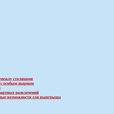
 между столицами
е с особым шармом
и
зартных развлечений
ичные возможности для выигрыша