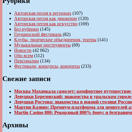
Рубрики
Авторская песня в регионах
(107)
Авторская песня как движение
(120)
Авторская песня как искусство
(169)
Без рубрики
(145)
Грушинский фестиваль
(82)
Клубы, творческие объединения, театры
(141)
Музыкальные инструменты
(69)
Новости
(42 062)
Обо всем
(112)
Персоналии
(134)
Фестивали, конкурсы, концерты
(233)
Свежие записи
Москва Махачкала самолет: комфортное путешествие
Девушки Березовский: знакомства в уральском город
Девушки Ростова: знакомства в южной столице Росси
Мартин Казино: Премиум-платформа для ценителей а
Martin Casino 800: Рекордный 800% бонус и безгран
Архивы