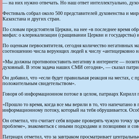
— на них нужно отвечать. Но наш ответ интеллектуально, дух
Фестиваль собрал около 500 представителей духовенства и мир
Казахстана и других стран.
По словам предстоятеля Церкви, на нее «в последнее время об
мифах: о клерикализации (сращивании Церкви и государства) и
По оценкам первосвятителя, сегодня количество негативных ма
соотношению числа верующих людей к числу «антицерковно наст
«Мы должны противопоставить негативу в интернете — позитив
духовный. В этом задача наших СМИ сегодня», — сказал патри
Он добавил, что «если будет правильная реакция на местах, с
положительным свидетельством».
Говоря об информационном потоке в целом, патриарх Кирилл 
«Прошло то время, когда все мы верили в то, что напечатано 
информационному потоку, который на тебя обрушивается. Особе
Он отметил, что считает себя вправе проверять чужую точку з
проблеме», знакомиться с иными подходами и позициями и сов
Патриарх отметил, что за завтраком просматривает центральны