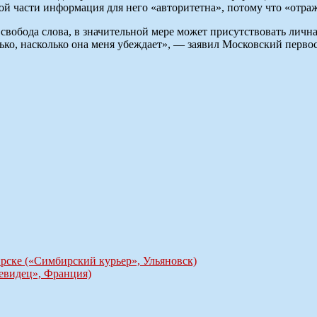
той части информация для него «авторитетна», потому что «отр
 свобода слова, в значительной мере может присутствовать лична
ько, насколько она меня убеждает», — заявил Московский первос
рске («Симбирский курьер», Ульяновск)
чевидец», Франция)