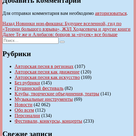
Добавить комментарий
Для отправки комментария вам необходимо
авторизоваться
.
Навигация
Предыдущая
Назад
Новинки нон-фикшна: Будущее вселенной, гид по
запись:
«Теории большого взрыва», ЖЗЛ Ходасевича и другие книги
по
Следующая
Далее
Те же и Алибасов: борцов за «пусек» все больше
записям
Искать:
запись:
Поиск
Рубрики
Авторская песня в регионах
(107)
Авторская песня как движение
(120)
Авторская песня как искусство
(169)
Без рубрики
(145)
Грушинский фестиваль
(82)
Клубы, творческие объединения, театры
(141)
Музыкальные инструменты
(69)
Новости
(42 062)
Обо всем
(112)
Персоналии
(134)
Фестивали, конкурсы, концерты
(233)
Свежие записи