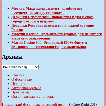
Москва Махачкала самолет: комфортное
путешествие между столицами
Девушки Березовский: знакомства в уральском
городе с особым шармом
Девушки Ростова: знакомства в южной столице
России
Мартин Казино: Премиум-платформа для ценителей
азартных развлечений
Martin Casino 800: Рекордный 800% бонус и
безграничные возможности для выигрыша
Архивы
Архивы
Главная
О фестивале
История
Авторская музыка
Программа
Организаторы и спонсоры
Ильменский фестиваль авторской песни
© CopyRight 2013-