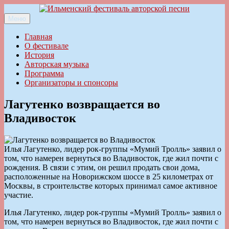
Перейти
к
Меню
Ильменский фестиваль авторской песни
содержимому
Главная
О фестивале
История
Авторская музыка
Программа
Организаторы и спонсоры
Лагутенко возвращается во
Владивосток
Илья Лагутенко, лидер рок-группы «Мумий Тролль» заявил о
том, что намерен вернуться во Владивосток, где жил почти с
рождения. В связи с этим, он решил продать свои дома,
расположенные на Новорижском шоссе в 25 километрах от
Москвы, в строительстве которых принимал самое активное
участие.
Илья Лагутенко, лидер рок-группы «Мумий Тролль» заявил о
том, что намерен вернуться во Владивосток, где жил почти с