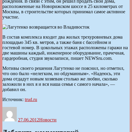
рождения. В связи с этим, он решил продать свои дома,
расположенные на Новорижском шоссе в 25 километрах от
Москвы, в строительстве которых принимал самое активное
участие.
В состав комплекса входит два жилых трехуровневых дома
площадью 345 кв. метров, а также баня с бассейном и
гостевой номер. В цокольных этажах расположены гаражи на
две машины каждый, инженерное оборудование, прачечная,
гардеробная, студия звукозаписи, пишет NEWSru.com.
Мотивы своего решения Лагутенко не пояснил, но отметил,
что оно было «нелегким, но обдуманным». «Надеюсь, эти
дома отдадут новым хозяевам столько же любви, сколько
заложили в них я и вся наша семья с самого начала», —
добавил он.
Источник:
trud.ru
Автор
Опубликовано
Рубрики
27.06.2012
Новости