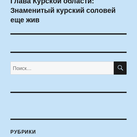
Глава Курской области:
Следующая
Знаменитый курский соловей
запись:
еще жив
ПО
Искать:
РУБРИКИ