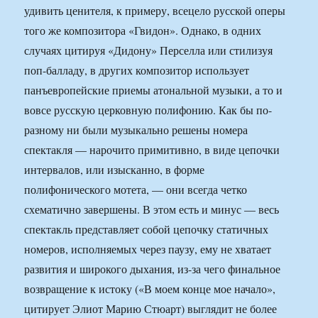
удивить ценителя, к примеру, всецело русской оперы
того же композитора «Гвидон». Однако, в одних
случаях цитируя «Дидону» Перселла или стилизуя
поп-балладу, в других композитор использует
панъевропейские приемы атональной музыки, а то и
вовсе русскую церковную полифонию. Как бы по-
разному ни были музыкально решены номера
спектакля — нарочито примитивно, в виде цепочки
интервалов, или изысканно, в форме
полифонического мотета, — они всегда четко
схематично завершены. В этом есть и минус — весь
спектакль представляет собой цепочку статичных
номеров, исполняемых через паузу, ему не хватает
развития и широкого дыхания, из-за чего финальное
возвращение к истоку («В моем конце мое начало»,
цитирует Элиот Марию Стюарт) выглядит не более