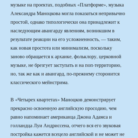
музыке на проектах, подобных «Платформе», музыка
Александра Маноцкова могла показаться непривычно
простой, однако типологически она принадлежит к
наследующим авангарду явлениям, возникшим в
результате реакции на его усложненность, — таким,
как новая простота или минимализм, поскольку
заново обращается к архаике, фольклору, церковной
музыке, не брезгует заступать и на поп-территорию,
но, так же как и авангард, по-прежнему сторонится
классического мейнстрима.
В «Четырех квартетах» Маноцков демонстрирует
прекрасно освоенную английскую просодию, чем
равно напоминает американца Джона Адамса и
голландца Луи Андриссена, отчего вся его звуковая
постройка кажется всецело английской и не может не