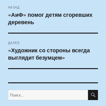
Навигация
НАЗАД
по
«АиФ» помог детям сгоревших
Предыдущая
деревень
запись:
записям
ДАЛЕЕ
«Художник со стороны всегда
Следующая
выглядит безумцем»
запись:
ПО
Искать: