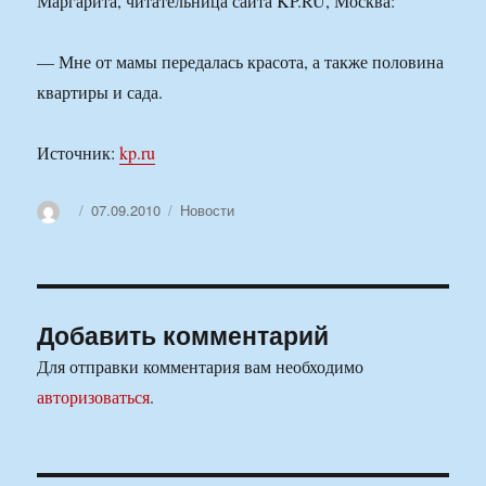
Маргарита, читательница сайта KP.RU, Москва:
— Мне от мамы передалась красота, а также половина
квартиры и сада.
Источник:
kp.ru
Автор
Опубликовано
Рубрики
07.09.2010
Новости
Добавить комментарий
Для отправки комментария вам необходимо
авторизоваться
.