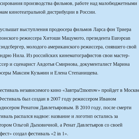
сирования производства фильмов, работе над малобюджетными
мам кинотеатральной дистрибуции в России.
 услышат выступления продюсера фильмов Ларса фон Триера
понского режиссера Хитоши Мацумото, президента European
эндсбергер, молодого американского режиссера, снявшего свой
Эндрю Нила. Из российских кинематографистов свои мастер-
ссер и сценарист Авдотья Смирнова, документалист Марина
юсеры Максим Кузьмин и Елена Степанищева.
стиваль независимого кино «Завтра/2morrow» пройдет в Москв
. Фестиваль был создан в 2007 году режиссером Иваном
юсером Ренатом Давлетьяровым. В 2010 году, после смерти
иваль распался надвое: название и логотип остались за
ором Ольгой Дыховичной, а Ренат Давлетьяров со своей
ест» создал фестиваль «2 in 1».