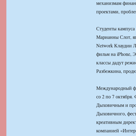
механизмам финан
проектами, пробле
Студенты кампуса
Марианны Слот, я
Network Клаудии Л
фильм на iPhone, 
классы дадут режи
Разбежкина, прод
Международный фе
со 2 по 7 октября
Дыховичным и прод
Дыховичного, фест
креативным директ
компанией «Интерф