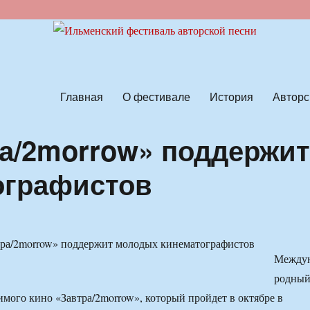
ской песни
Главная
О фестивале
История
Авторс
а/2morrow» поддержи
ографистов
Между
родны
имого кино «Завтра/2morrow», который пройдет в октябре в