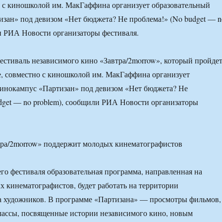
 с киношколой им. МакГаффина организует образовательный
зан» под девизом «Нет бюджета? Не проблема!» (No budget — n
и РИА Новости организаторы фестиваля.
стиваль независимого кино «Завтра/2morrow», который пройде
е, совместно с киношколой им. МакГаффина организует
кинокампус «Партизан» под девизом «Нет бюджета? Не
dget — no problem), сообщили РИА Новости организаторы
го фестиваля образовательная программа, направленная на
 кинематографистов, будет работать на территории
а художников. В программе «Партизана» — просмотры фильмов,
лассы, посвященные истории независимого кино, новым