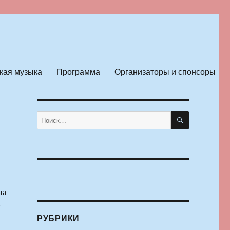
кая музыка
Программа
Организаторы и спонсоры
т
ПОИСК
Искать:
на
й
РУБРИКИ