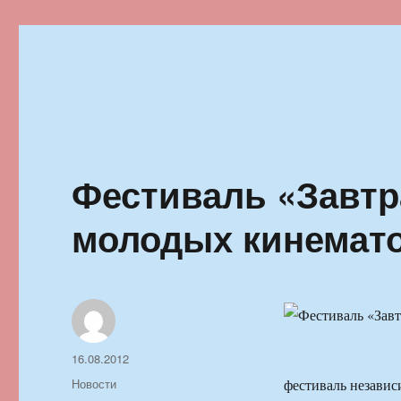
Ильменский фестиваль автор
Фестиваль «Завтр
молодых кинемат
Автор
Опубликовано
16.08.2012
Рубрики
Новости
фестиваль независ