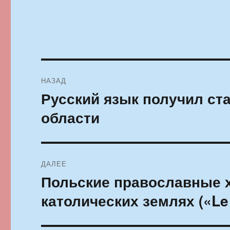
Навигация
НАЗАД
по
Русский язык получил ст
Предыдущая
запись:
записям
области
ДАЛЕЕ
Польские православные х
Следующая
запись:
католических землях («Le