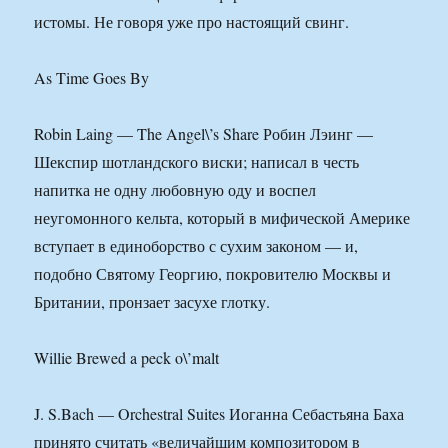
истомы. Не говоря уже про настоящий свинг.
As Time Goes By
Robin Laing — The Angel\’s Share Робин Лэинг —
Шекспир шотландского виски; написал в честь
напитка не одну любовную оду и воспел
неугомонного кельта, который в мифической Америке
вступает в единоборство с сухим законом — и,
подобно Святому Георгию, покровителю Москвы и
Британии, пронзает засухе глотку.
Willie Brewed a peck o\’malt
J. S.Bach — Orchestral Suites Иоганна Себастьяна Баха
принято считать «величайшим композитором в