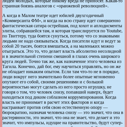
людей молодых, которые никому вреда не приносят. Какая-то
странная боязнь аналогов с «оранжевой революцией».
А когда в Малом театре идет юбилей двухгодичный
«Коммерсанта ФМ», и когда на всю страну идет совершенно
фантастическая сатира острейшая, под хохот и аплодисменты
элиты, собравшейся там, и которая транслируется по Youtube,
по Твиттеру, туда боятся сунуться, потому что со знаковыми
людьми не надо связываться. Когда писатели идут и ведут за
собой 20 тысяч, боятся вмешаться, а на маленьких можно
отыграться. Это то, что делает власть абсолютно несолидной
и в значительной степени смешной в глазах очень широкого
круга людей. Точно так же, как назначение этого человека из
Тагила. Конечно, дай бог, ему научиться управлять, но он же
не обладает никаким опытом. Если там что-то не в порядке,
люди вокруг него значительно более опытные мгновенно
опутают его собой, своими решениями и с большой
вероятностью могут сделать из него просто игрушку, не
говоря о том, что человек снизу, попавший наверх, будет
находиться под диким соблазном коррумпирования. Когда
власть не принимает в расчет этих факторов и когда
настраивает против себя свою естественную опору —
бюрократию, назначая человека снизу — это значит, что она в
растерянности, это значит, что она не знает, что делает и это
значит, что импульсы, идущие на правительство, будут супер-