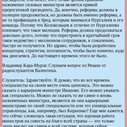
назначение силовых министров является прямой
прерогативой президента. Да, конечно, реформы должны в
полиции продолжиться, но должны быть именно реформы, а
не та профанация и бред, которым занимался Нургалиев и его
команда. Потому что Колокольцев в отличие от Нургалиева
понимает, что такое милиция. Реформа должна продолжаться
довольно долго, потому что перестроить в кратчайший срок
такое ведомство с миллионом сотрудников, к сожалению,
быстро не получается. Но здраво, чтобы была разработана
концепция, стратегия, поэтапность, чтобы было понятно, куда
мы двигаемся. До настоящего времени этого не было.
Владимир Кара-Мурза: Слушаем вопрос из Рязани от
радиослушателя Валентина.
Слушатель: Здравствуйте. Я думаю, что во все времена
специалисты на своем месте очень ценились. Это можно
сказать о карьерном министре Иванове. Его можно уважать
как специалиста. Можно ли сказать то же самое о вновь
назначенных министрах, являются ли они карьерными
министрами по своей специальности или это универсальные
управленцы, как, например, был Кириенко? Еще мне кажется,
что сейчас сложилась такая ситуация, что хорошая работа
министров на совесть на благо всей страны — это только
лишь вредит им самим и всей системе, которая сейчас