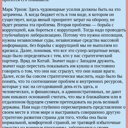
Марк Урнов: Здесь чудовищные усилия должны быть на это
затрачены. А когда бюджет есть в том виде, в котором он
существует, когда явный приоритет затрат на оборону, не
будет решена эта проблема. Вторая проблема — борьба с
коррупцией, как бороться с коррупцией. Тогда надо проводить
глубочайшую либерализацию. Потому что нужна оппозиция,
нужны независимые суды, независимые средства массовой
информации, без борьбы с коррупцией мы не выползем из
кризиса. Далее, понимая, что все это супер-затратные вещи,
надо было определяться с тем, кто у нас стратегический
партнер. Вряд ли Китай. Значит надо с Западом дружить,
значит надо перестать показывать им кукиш и постоянно
говорить о том, что они нас сгрызут, что они наши враги.
Далее, если бы совсем стратегически мыслить, надо было бы
понять, что то соотношение проблем и внутренних ресурсов,
которые у нас на сегодняшний день есть здесь, и
человеческих, и финансовых, и административных, не дают
нам никаких оснований считать, что мы в ближайшем или в
отдаленном будущем сумеем претендовать на роль великой
державы. Нам надо глубинно пересматривать представление о
своем месте в этом мире и выстраивать совершенно другую
стратегию развития страны для того, чтобы она была
нормальной, комфортной страной, не тратящей избыточные
средства на военные программы, заботящаяся о своем