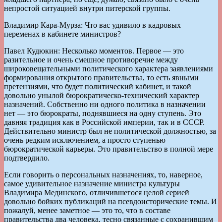
непростой ситуацией внутри питерской группы.
Владимир Кара-Мурза: Что вас удивило в кадровых
переменах в кабинете министров?
Павел Кудюкин: Несколько моментов. Первое — это
разительное и очень смешное противоречие между
широковещательными политического характера заявлениями
формирования открытого правительства, то есть явными
претензиями, что будет политический кабинет, и такой
довольно унылой бюрократическо-технический характер
назначений. Собственно ни одного политика в назначении
нет — это бюрократы, поднявшиеся на одну ступень. Это
давняя традиция как в Российской империи, так и в СССР.
Действительно министр был не политической должностью, за
очень редким исключением, а просто ступенью
бюрократической карьеры. Это правительство в полной мере
подтвердило.
Если говорить о персональных назначениях, то, наверное,
самое удивительное назначение министра культуры
Владимира Мединского, отличившегося целой серией
довольно бойких публикаций на псевдоисторические темы. И
пожалуй, менее заметное — это то, что в составе
правительства два человека, тесно связанные с сохранившим