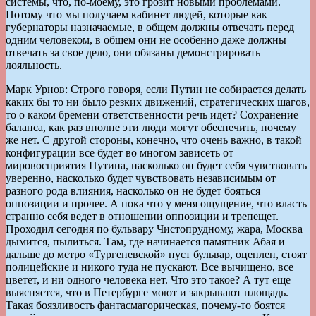
системы, что, по-моему, это грозит новыми проблемами.
Потому что мы получаем кабинет людей, которые как
губернаторы назначаемые, в общем должны отвечать перед
одним человеком, в общем они не особенно даже должны
отвечать за свое дело, они обязаны демонстрировать
лояльность.
Марк Урнов: Строго говоря, если Путин не собирается делать
каких бы то ни было резких движений, стратегических шагов,
то о каком бремени ответственности речь идет? Сохранение
баланса, как раз вполне эти люди могут обеспечить, почему
же нет. С другой стороны, конечно, что очень важно, в такой
конфигурации все будет во многом зависеть от
мировосприятия Путина, насколько он будет себя чувствовать
уверенно, насколько будет чувствовать независимым от
разного рода влияния, насколько он не будет бояться
оппозиции и прочее. А пока что у меня ощущение, что власть
странно себя ведет в отношении оппозиции и трепещет.
Проходил сегодня по бульвару Чистопрудному, жара, Москва
дымится, пылиться. Там, где начинается памятник Абая и
дальше до метро «Тургеневской» пуст бульвар, оцеплен, стоят
полицейские и никого туда не пускают. Все вычищено, все
цветет, и ни одного человека нет. Что это такое? А тут еще
выясняется, что в Петербурге моют и закрывают площадь.
Такая боязливость фантасмагорическая, почему-то боятся