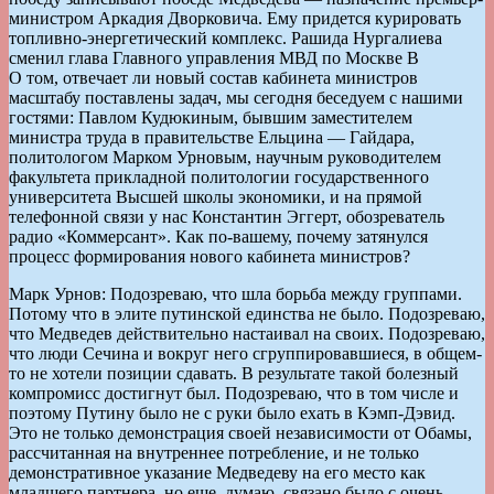
министром Аркадия Дворковича. Ему придется курировать
топливно-энергетический комплекс. Рашида Нургалиева
сменил глава Главного управления МВД по Москве В
О том, отвечает ли новый состав кабинета министров
масштабу поставлены задач, мы сегодня беседуем с нашими
гостями: Павлом Кудюкиным, бывшим заместителем
министра труда в правительстве Ельцина — Гайдара,
политологом Марком Урновым, научным руководителем
факультета прикладной политологии государственного
университета Высшей школы экономики, и на прямой
телефонной связи у нас Константин Эггерт, обозреватель
радио «Коммерсант». Как по-вашему, почему затянулся
процесс формирования нового кабинета министров?
Марк Урнов: Подозреваю, что шла борьба между группами.
Потому что в элите путинской единства не было. Подозреваю,
что Медведев действительно настаивал на своих. Подозреваю,
что люди Сечина и вокруг него сгруппировавшиеся, в общем-
то не хотели позиции сдавать. В результате такой болезный
компромисс достигнут был. Подозреваю, что в том числе и
поэтому Путину было не с руки было ехать в Кэмп-Дэвид.
Это не только демонстрация своей независимости от Обамы,
рассчитанная на внутреннее потребление, и не только
демонстративное указание Медведеву на его место как
младшего партнера, но еще, думаю, связано было с очень