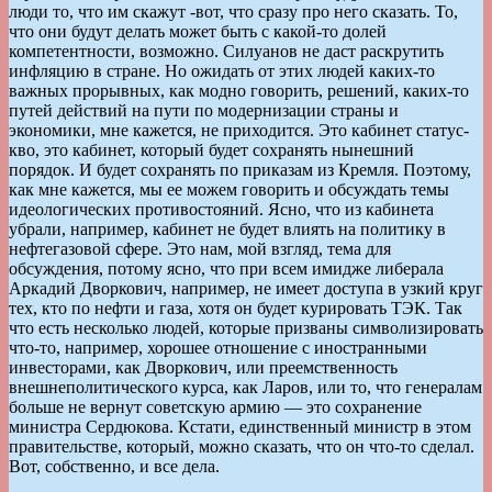
люди то, что им скажут -вот, что сразу про него сказать. То,
что они будут делать может быть с какой-то долей
компетентности, возможно. Силуанов не даст раскрутить
инфляцию в стране. Но ожидать от этих людей каких-то
важных прорывных, как модно говорить, решений, каких-то
путей действий на пути по модернизации страны и
экономики, мне кажется, не приходится. Это кабинет статус-
кво, это кабинет, который будет сохранять нынешний
порядок. И будет сохранять по приказам из Кремля. Поэтому,
как мне кажется, мы ее можем говорить и обсуждать темы
идеологических противостояний. Ясно, что из кабинета
убрали, например, кабинет не будет влиять на политику в
нефтегазовой сфере. Это нам, мой взгляд, тема для
обсуждения, потому ясно, что при всем имидже либерала
Аркадий Дворкович, например, не имеет доступа в узкий круг
тех, кто по нефти и газа, хотя он будет курировать ТЭК. Так
что есть несколько людей, которые призваны символизировать
что-то, например, хорошее отношение с иностранными
инвесторами, как Дворкович, или преемственность
внешнеполитического курса, как Ларов, или то, что генералам
больше не вернут советскую армию — это сохранение
министра Сердюкова. Кстати, единственный министр в этом
правительстве, который, можно сказать, что он что-то сделал.
Вот, собственно, и все дела.