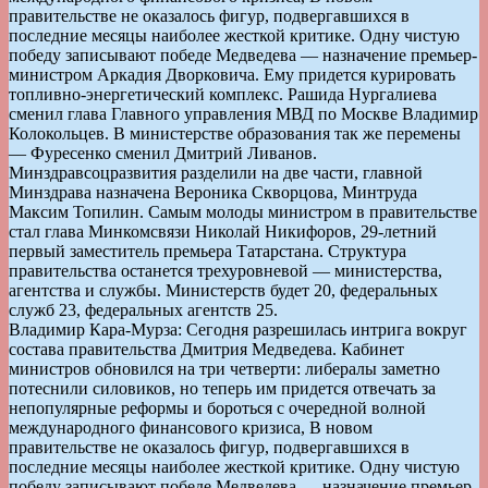
правительстве не оказалось фигур, подвергавшихся в
последние месяцы наиболее жесткой критике. Одну чистую
победу записывают победе Медведева — назначение премьер-
министром Аркадия Дворковича. Ему придется курировать
топливно-энергетический комплекс. Рашида Нургалиева
сменил глава Главного управления МВД по Москве Владимир
Колокольцев. В министерстве образования так же перемены
— Фуресенко сменил Дмитрий Ливанов.
Минздравсоцразвития разделили на две части, главной
Минздрава назначена Вероника Скворцова, Минтруда
Максим Топилин. Самым молоды министром в правительстве
стал глава Минкомсвязи Николай Никифоров, 29-летний
первый заместитель премьера Татарстана. Структура
правительства останется трехуровневой — министерства,
агентства и службы. Министерств будет 20, федеральных
служб 23, федеральных агентств 25.
Владимир Кара-Мурза: Сегодня разрешилась интрига вокруг
состава правительства Дмитрия Медведева. Кабинет
министров обновился на три четверти: либералы заметно
потеснили силовиков, но теперь им придется отвечать за
непопулярные реформы и бороться с очередной волной
международного финансового кризиса, В новом
правительстве не оказалось фигур, подвергавшихся в
последние месяцы наиболее жесткой критике. Одну чистую
победу записывают победе Медведева — назначение премьер-