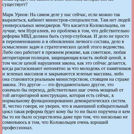
существует?
Марк Урнов: На самом деле у нас сейчас, если можно так
выразиться, кабинет министров-специалистов. Там нет людей
универсальных менеджеров. Что касается Колокольцева, он
лучше, чем Нургалиев, но проблема в том, что действительно
реформа МВД должна быть супер-глубокая. И дело не просто
в переименовании и в обновлении личного состава, дело в
осмыслении задач и стратегических целей этого ведомства.
Либо оно работает в прежнем режиме, как советское, любая
авторитарная полиция, защищающая власть любой ценой, в
том числе ценой нарушения закона, как это сейчас делается,
когда растаскивают непонятно за что молодежь от памятников
и зеленых массивов и закрываются зеленые массивы, либо
она становится реальным министерством, стоящим на страже
закона. Это другое — это фундаментально другое, это
означало бы переход, действительно шаг очень мощный от
той авторитарной конструкции, которая есть сейчас, к
нормальному функционированию демократических систем.
Я, честно говоря, не уверен, что в нынешний избирательный
цикл такая реформа будет кому бы то ни было поручена и кем
бы то ни было осуществлена даже при том, что нисколько не
сомневаюсь в том, что Колокольцев очень хороший
профессионал.