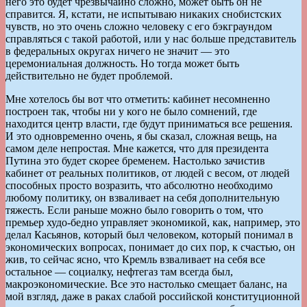
него это будет чрезвычайно сложно, может быть он не
справится. Я, кстати, не испытываю никаких снобистских
чувств, но это очень сложно человеку с его бэкграундом
справляться с такой работой, или у нас больше представитель
в федеральных округах ничего не значит — это
церемониальная должность. Но тогда может быть
действительно не будет проблемой.
Мне хотелось бы вот что отметить: кабинет несомненно
построен так, чтобы ни у кого не было сомнений, где
находится центр власти, где будут приниматься все решения.
И это одновременно очень, я бы сказал, сложная вещь, на
самом деле непростая. Мне кажется, что для президента
Путина это будет скорее бременем. Настолько зачистив
кабинет от реальных политиков, от людей с весом, от людей
способных просто возразить, что абсолютно необходимо
любому политику, он взваливает на себя дополнительную
тяжесть. Если раньше можно было говорить о том, что
премьер худо-бедно управляет экономикой, как, например, это
делал Касьянов, который был человеком, который понимал в
экономических вопросах, понимает до сих пор, к счастью, он
жив, то сейчас ясно, что Кремль взваливает на себя все
остальное — социалку, нефтегаз там всегда был,
макроэкономические. Все это настолько смещает баланс, на
мой взгляд, даже в раках слабой российской конституционной