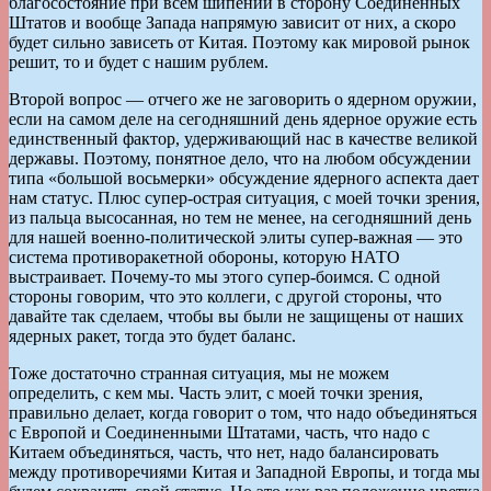
благосостояние при всем шипении в сторону Соединенных
Штатов и вообще Запада напрямую зависит от них, а скоро
будет сильно зависеть от Китая. Поэтому как мировой рынок
решит, то и будет с нашим рублем.
Второй вопрос — отчего же не заговорить о ядерном оружии,
если на самом деле на сегодняшний день ядерное оружие есть
единственный фактор, удерживающий нас в качестве великой
державы. Поэтому, понятное дело, что на любом обсуждении
типа «большой восьмерки» обсуждение ядерного аспекта дает
нам статус. Плюс супер-острая ситуация, с моей точки зрения,
из пальца высосанная, но тем не менее, на сегодняшний день
для нашей военно-политической элиты супер-важная — это
система противоракетной обороны, которую НАТО
выстраивает. Почему-то мы этого супер-боимся. С одной
стороны говорим, что это коллеги, с другой стороны, что
давайте так сделаем, чтобы вы были не защищены от наших
ядерных ракет, тогда это будет баланс.
Тоже достаточно странная ситуация, мы не можем
определить, с кем мы. Часть элит, с моей точки зрения,
правильно делает, когда говорит о том, что надо объединяться
с Европой и Соединенными Штатами, часть, что надо с
Китаем объединяться, часть, что нет, надо балансировать
между противоречиями Китая и Западной Европы, и тогда мы