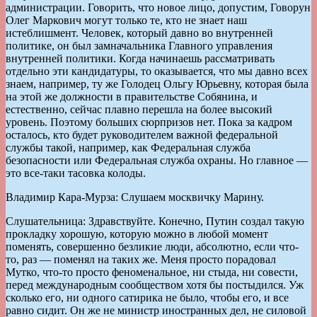
администрации. Говорить, что новое лицо, допустим, Говорун
Олег Маркович могут только те, кто не знает наш
истеблишмент. Человек, который давно во внутренней
политике, он был замначальника Главного управления
внутренней политики. Когда начинаешь рассматривать
отдельно эти кандидатуры, то оказывается, что мы давно всех
знаем, например, ту же Голодец Ольгу Юрьевну, которая была
на этой же должности в правительстве Собянина, и
естественно, сейчас плавно перешла на более высокий
уровень. Поэтому больших сюрпризов нет. Пока за кадром
осталось, кто будет руководителем важной федеральной
службы такой, например, как Федеральная служба
безопасности или Федеральная служба охраны. Но главное —
это все-таки тасовка колоды.
Владимир Кара-Мурза: Слушаем москвичку Марину.
Слушательница: Здравствуйте. Конечно, Путин создал такую
прокладку хорошую, которую можно в любой момент
поменять, совершенно безликие люди, абсолютно, если что-
то, раз — поменял на таких же. Меня просто порадовал
Мутко, что-то просто феноменальное, ни стыда, ни совести,
перед международным сообществом хотя бы постыдился. Уж
сколько его, ни одного сатирика не было, чтобы его, и все
равно сидит. Он же не министр иностранных дел, не силовой