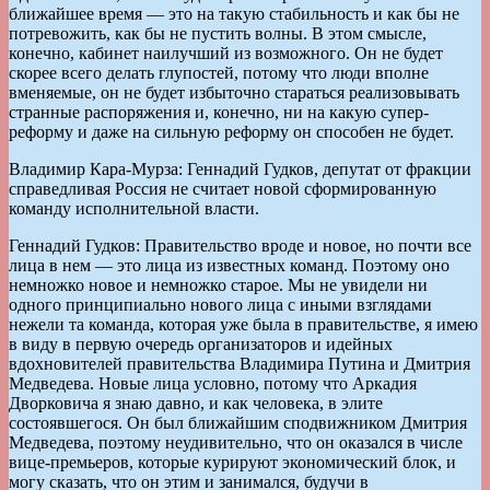
ближайшее время — это на такую стабильность и как бы не
потревожить, как бы не пустить волны. В этом смысле,
конечно, кабинет наилучший из возможного. Он не будет
скорее всего делать глупостей, потому что люди вполне
вменяемые, он не будет избыточно стараться реализовывать
странные распоряжения и, конечно, ни на какую супер-
реформу и даже на сильную реформу он способен не будет.
Владимир Кара-Мурза: Геннадий Гудков, депутат от фракции
справедливая Россия не считает новой сформированную
команду исполнительной власти.
Геннадий Гудков: Правительство вроде и новое, но почти все
лица в нем — это лица из известных команд. Поэтому оно
немножко новое и немножко старое. Мы не увидели ни
одного принципиально нового лица с иными взглядами
нежели та команда, которая уже была в правительстве, я имею
в виду в первую очередь организаторов и идейных
вдохновителей правительства Владимира Путина и Дмитрия
Медведева. Новые лица условно, потому что Аркадия
Дворковича я знаю давно, и как человека, в элите
состоявшегося. Он был ближайшим сподвижником Дмитрия
Медведева, поэтому неудивительно, что он оказался в числе
вице-премьеров, которые курируют экономический блок, и
могу сказать, что он этим и занимался, будучи в