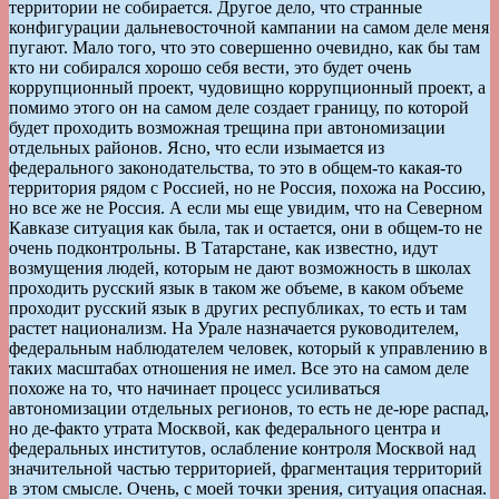
территории не собирается. Другое дело, что странные
конфигурации дальневосточной кампании на самом деле меня
пугают. Мало того, что это совершенно очевидно, как бы там
кто ни собирался хорошо себя вести, это будет очень
коррупционный проект, чудовищно коррупционный проект, а
помимо этого он на самом деле создает границу, по которой
будет проходить возможная трещина при автономизации
отдельных районов. Ясно, что если изымается из
федерального законодательства, то это в общем-то какая-то
территория рядом с Россией, но не Россия, похожа на Россию,
но все же не Россия. А если мы еще увидим, что на Северном
Кавказе ситуация как была, так и остается, они в общем-то не
очень подконтрольны. В Татарстане, как известно, идут
возмущения людей, которым не дают возможность в школах
проходить русский язык в таком же объеме, в каком объеме
проходит русский язык в других республиках, то есть и там
растет национализм. На Урале назначается руководителем,
федеральным наблюдателем человек, который к управлению в
таких масштабах отношения не имел. Все это на самом деле
похоже на то, что начинает процесс усиливаться
автономизации отдельных регионов, то есть не де-юре распад,
но де-факто утрата Москвой, как федерального центра и
федеральных институтов, ослабление контроля Москвой над
значительной частью территорией, фрагментация территорий
в этом смысле. Очень, с моей точки зрения, ситуация опасная.