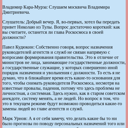
Владимир Кара-Мурза: Слушаем москвича Владимира
Дмитриевича.
Слушатель: Добрый вечер. Я, во-первых, хотел бы передать
привет Николаю из Тулы. Вопрос достаточно короткий: как
вы считаете, останется ли глава Роскосмоса в своей
должности?
Павел Кудюкин: Собственно говоря, вопрос назначения
руководителей агентств и служб не связан напрямую с
вопросами формирования правительства. Это в отличие от
министров не лица, занимающие государственные должности,
а государственные служащие, у которых совершенно иной
порядок назначения и увольнения с должности. То есть я не
думаю, что в ближайшее время есть какие-то основания для
того, чтобы снимать руководителя Роскосмоса, несмотря на
известные провалы, падения, потому что здесь проблема не
личностная, а системная. Здесь нужно, как в старом советском
анекдоте, систему менять, а не людей. Но вопрос в том, что
это в текущем режиме будут возможно проводиться какие-то
замены людей во главе агентств и служб.
Марк Урнов: А я от себя замечу, что делать какие бы то ни
было прогнозы по поводу персональных назначений того или