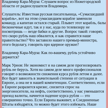
Владимир Кара-Мурза: Слушаем вопрос из Нижегородской
области от радиослушателя Владимира.
Слушатель: Известная русская писательница, «Сумасшедший
корабль», вот на этом сумасшедшем корабле заменили
команду, а капитан остался старый. Плывет этот корабль, балы
бесконечные идут, так и у нас, куда по телевизору не
посмотришь — везде бабки и другие. Вопрос такой: говорят,
что скоро рубль наш обвалится, и как справится наше
правительство? Что заставило нашего премьер-министра,
этого бедолагу, говорить про ядерное оружие?
Владимир Кара-Мурза: Как по-вашему, рубль устойчиво
держится?
Марк Урнов: Не экономист и на самом деле прогнозировать
рубль не берусь. Хотя на самом деле много профессионалов
говорят о возможности снижения курса рубля летом и далее.
Все будет зависеть в значительной степени от ситуации в
Европе, а она не в нашей компетенции. Соответственно, если
в Европе разразится кризис, снизится спрос на
энергоносители, на нефть, соответственно, у нас уменьшится
приход валюты, начнется падение курса рубля — это
совершенно точно. Если Европа выживет, и Соединенные
Штаты взбодрятся, то можно будет этого избежать. Наше