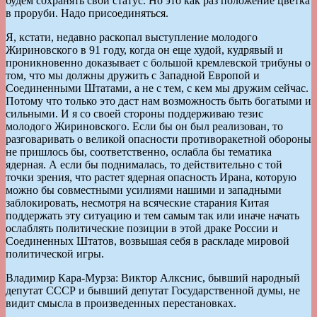
будем сохранять свой статус. Но это как раз положение цветка
в проруби. Надо присоединяться.
Я, кстати, недавно раскопал выступление молодого
Жириновского в 91 году, когда он еще худой, кудрявый и
проникновенно доказывает с большой кремлевской трибуны о
том, что мы должны дружить с Западной Европой и
Соединенными Штатами, а не с тем, с кем мы дружим сейчас.
Потому что только это даст нам возможность быть богатыми и
сильными. И я со своей стороны поддерживаю тезис
молодого Жириновского. Если бы он был реализован, то
разговаривать о великой опасности противоракетной обороны
не пришлось бы, соответственно, ослабла бы тематика
ядерная. А если бы поднималась, то действительно с той
точки зрения, что растет ядерная опасность Ирана, которую
можно бы совместными усилиями нашими и западными
заблокировать, несмотря на всяческие старания Китая
поддержать эту ситуацию и тем самым так или иначе начать
ослаблять политические позиции в этой драке России и
Соединенных Штатов, возвышая себя в раскладе мировой
политической игры.
Владимир Кара-Мурза: Виктор Алкснис, бывший народный
депутат СССР и бывший депутат Государственной думы, не
видит смысла в произведенных перестановках.