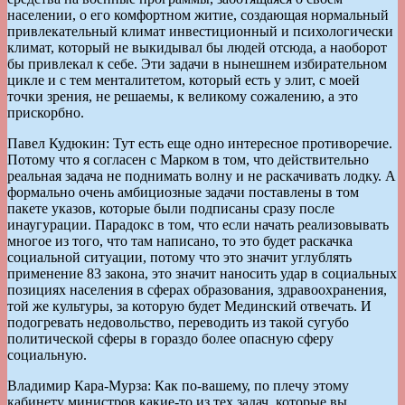
населении, о его комфортном житие, создающая нормальный
привлекательный климат инвестиционный и психологически
климат, который не выкидывал бы людей отсюда, а наоборот
бы привлекал к себе. Эти задачи в нынешнем избирательном
цикле и с тем менталитетом, который есть у элит, с моей
точки зрения, не решаемы, к великому сожалению, а это
прискорбно.
Павел Кудюкин: Тут есть еще одно интересное противоречие.
Потому что я согласен с Марком в том, что действительно
реальная задача не поднимать волну и не раскачивать лодку. А
формально очень амбициозные задачи поставлены в том
пакете указов, которые были подписаны сразу после
инаугурации. Парадокс в том, что если начать реализовывать
многое из того, что там написано, то это будет раскачка
социальной ситуации, потому что это значит углублять
применение 83 закона, это значит наносить удар в социальных
позициях населения в сферах образования, здравоохранения,
той же культуры, за которую будет Мединский отвечать. И
подогревать недовольство, переводить из такой сугубо
политической сферы в гораздо более опасную сферу
социальную.
Владимир Кара-Мурза: Как по-вашему, по плечу этому
кабинету министров какие-то из тех задач, которые вы