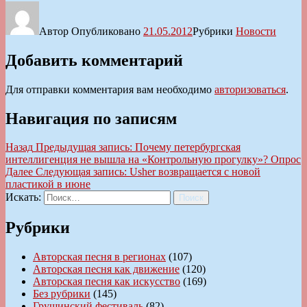
Автор
Опубликовано
21.05.2012
Рубрики
Новости
Добавить комментарий
Для отправки комментария вам необходимо
авторизоваться
.
Навигация по записям
Назад
Предыдущая запись:
Почему петербургская
интеллигенция не вышла на «Контрольную прогулку»? Опрос
Далее
Следующая запись:
Usher возвращается с новой
пластикой в июне
Искать:
Поиск
Рубрики
Авторская песня в регионах
(107)
Авторская песня как движение
(120)
Авторская песня как искусство
(169)
Без рубрики
(145)
Грушинский фестиваль
(82)