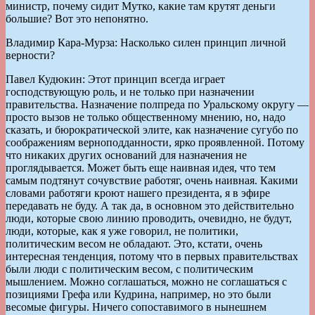
министр, почему сидит Мутко, какие там крутят деньги
большие? Вот это непонятно.
Владимир Кара-Мурза: Насколько силен принцип личной
верности?
Павел Кудюкин: Этот принцип всегда играет
господствующую роль, и не только при назначении
правительства. Назначение полпреда по Уральскому округу —
просто вызов не только общественному мнению, но, надо
сказать, и бюрократической элите, как назначение сугубо по
соображениям верноподданности, ярко проявленной. Потому
что никаких других оснований для назначения не
проглядывается. Может быть еще наивная идея, что тем
самым подтянут сочувствие работяг, очень наивная. Какими
словами работяги кроют нашего президента, я в эфире
передавать не буду. А так да, в основном это действительно
люди, которые свою линию проводить, очевидно, не будут,
люди, которые, как я уже говорил, не политики,
политическим весом не обладают. Это, кстати, очень
интересная тенденция, потому что в первых правительствах
были люди с политическим весом, с политическим
мышлением. Можно соглашаться, можно не соглашаться с
позициями Грефа или Кудрина, например, но это были
весомые фигуры. Ничего сопоставимого в нынешнем