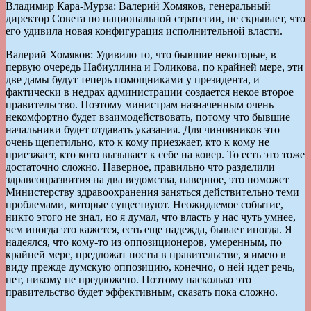
Владимир Кара-Мурза: Валерий Хомяков, генеральный
директор Совета по национальной стратегии, не скрывает, что
его удивила новая конфигурация исполнительной власти.
Валерий Хомяков: Удивило то, что бывшие некоторые, в
первую очередь Набиуллина и Голикова, по крайней мере, эти
две дамы будут теперь помощниками у президента, и
фактически в недрах администрации создается некое второе
правительство. Поэтому министрам назначенным очень
некомфортно будет взаимодействовать, потому что бывшие
начальники будет отдавать указания. Для чиновников это
очень щепетильно, кто к кому приезжает, кто к кому не
приезжает, кто кого вызывает к себе на ковер. То есть это тоже
достаточно сложно. Наверное, правильно что разделили
здравсоцразвития на два ведомства, наверное, это поможет
Министерству здравоохранения заняться действительно теми
проблемами, которые существуют. Неожидаемое событие,
никто этого не знал, но я думал, что власть у нас чуть умнее,
чем иногда это кажется, есть еще надежда, бывает иногда. Я
надеялся, что кому-то из оппозиционеров, умеренным, по
крайней мере, предложат посты в правительстве, я имею в
виду прежде думскую оппозицию, конечно, о ней идет речь,
нет, никому не предложено. Поэтому насколько это
правительство будет эффективным, сказать пока сложно.