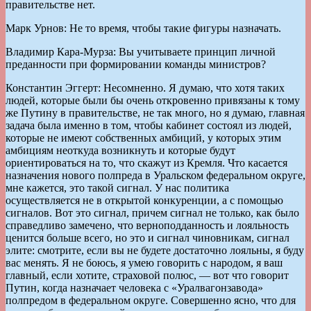
правительстве нет.
Марк Урнов: Не то время, чтобы такие фигуры назначать.
Владимир Кара-Мурза: Вы учитываете принцип личной
преданности при формировании команды министров?
Константин Эггерт: Несомненно. Я думаю, что хотя таких
людей, которые были бы очень откровенно привязаны к тому
же Путину в правительстве, не так много, но я думаю, главная
задача была именно в том, чтобы кабинет состоял из людей,
которые не имеют собственных амбиций, у которых этим
амбициям неоткуда возникнуть и которые будут
ориентироваться на то, что скажут из Кремля. Что касается
назначения нового полпреда в Уральском федеральном округе,
мне кажется, это такой сигнал. У нас политика
осуществляется не в открытой конкуренции, а с помощью
сигналов. Вот это сигнал, причем сигнал не только, как было
справедливо замечено, что верноподданность и лояльность
ценится больше всего, но это и сигнал чиновникам, сигнал
элите: смотрите, если вы не будете достаточно лояльны, я буду
вас менять. Я не боюсь, я умею говорить с народом, я ваш
главный, если хотите, страховой полюс, — вот что говорит
Путин, когда назначает человека с «Уралвагонзавода»
полпредом в федеральном округе. Совершенно ясно, что для