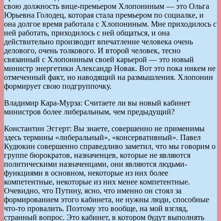
свою должность вице-премьером Хлопониным — это Ольга
Юрьевна Голодец, которая стала премьером по социалке, и
она долгое время работала с Хлопониным. Мне приходилось с
ней работать, приходилось с ней общаться, и она
действительно производит впечатление человека очень
делового, очень толкового. И второй человек, тесно
связанный с Хлопониным своей карьерой — это новый
министр энергетики Александр Новак. Вот это пока никем не
отмеченный факт, но наводящий на размышления. Хлопонин
формирует свою подгруппочку.
Владимир Кара-Мурза: Считаете ли вы новый кабинет
министров более либеральным, чем предыдущий?
Константин Эггерт: Вы знаете, совершенно не применимы
здесь термины «либеральный», «консервативный». Павел
Кудюкин совершенно справедливо заметил, что мы говорим о
группе бюрократов, назначенцев, которые не являются
политическими назначенцами, они являются людьми-
функциями в основном, некоторые из них более
компетентные, некоторые из них менее компетентные.
Очевидно, что Путину, ясно, что именно он стоял за
формированием этого кабинета, не нужны люди, способные
что-то провалить. Поэтому это вообще, на мой взгляд,
странный вопрос. Это кабинет, в котором будут выполнять