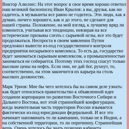
Виктор Алкснис: На этот вопрос в свое время хорошо ответил
наш великий баснописец Иван Крылов: а вы, друзья, как ни
садитесь, в музыканты все равно не годитесь. Эти люди, как я
думаю, ничего хорошего, как и до этого, не сделают для
нашей страны. Положение, на мой взгляд, к лучшему вряд ли
изменится, учитывая все тенденции, невзирая на все
истерические призывы слезть с сырьевой иглы, все это будет
продолжаться. Неспроста в своем заявлении Путин
предложил вывести из-под государственного контроля
предприятия несырьевого комплекса. То есть да, государство
будет заниматься сырьевым комплексом, а промышленностью
заниматься не собирается. Поэтому этих господ спасут только
высокие цены на нефть. Если они, не дай бог, рухнут, то,
соответственно, на этом закончится их карьера на столь
высоких должностях.
Марк Урнов: Мне бы чего хотелось бы на самом деле узнать:
как будет относиться правительство к объявленной идее
создании корпорации по развитию Восточного Сибири и
Дальнего Востока, вот этой страннейшей конфигурации,
когда значительная часть территории России изымается
фактически из-под юрисдикции федеральной. И все это
начинает напоминать то ли кампанию, только не в Индии, а
на собственной территории, то ли опричнину. Страннейшая
вещь. Очень хотелось бы знать позицию кабинета.