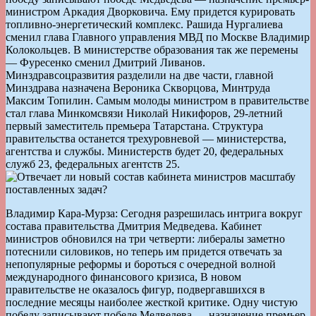
министром Аркадия Дворковича. Ему придется курировать
топливно-энергетический комплекс. Рашида Нургалиева
сменил глава Главного управления МВД по Москве Владимир
Колокольцев. В министерстве образования так же перемены
— Фуресенко сменил Дмитрий Ливанов.
Минздравсоцразвития разделили на две части, главной
Минздрава назначена Вероника Скворцова, Минтруда
Максим Топилин. Самым молоды министром в правительстве
стал глава Минкомсвязи Николай Никифоров, 29-летний
первый заместитель премьера Татарстана. Структура
правительства останется трехуровневой — министерства,
агентства и службы. Министерств будет 20, федеральных
служб 23, федеральных агентств 25.
Владимир Кара-Мурза: Сегодня разрешилась интрига вокруг
состава правительства Дмитрия Медведева. Кабинет
министров обновился на три четверти: либералы заметно
потеснили силовиков, но теперь им придется отвечать за
непопулярные реформы и бороться с очередной волной
международного финансового кризиса, В новом
правительстве не оказалось фигур, подвергавшихся в
последние месяцы наиболее жесткой критике. Одну чистую
победу записывают победе Медведева — назначение премьер-