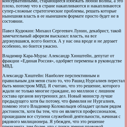
консервативными, старающиеся избежать любой волны, а это
плохо, потому что в стране накапливаются и накапливаются
супер-сложные стратегические проблемы, решать которые
нынешняя власть в ее нынешнем формате просто будет не в
состоянии.
Павел Кудюкин: Михаил Сергеевич Лунин, декабрист, такой
замечательный афоризм высказал: власть, на все
дерзнувшаяся, всего боится. А у нас она вроде и не дерзает
особенно, но боится ужасно.
Владимир Кара-Мурза: Александр Хинштейн, депутат от
фракции «Единая Россия», одобряет перемены в руководстве
МВД.
Александр Хиштейн: Наиболее перспективным и
правильным для меня стало то, что Рашид Нургалиев перестал
быть министром МВД. Я считаю, что это решение, которого
ждали не только многие граждане, но миллион с лишним
состава органов внутренних дел. Новый министр лучше
предыдущего хотя бы потому, что фамилия не Нургалиев,
помимо этого Владимир Колокольцев обладает целым рядом
достоинств, хотя бы тем, что он является профессионалом,
прошедшим все ступени служебной деятельности, начиная с
рядового милиционера. Я убежден, что это решение
президента, тем более, что с точки зрения правовой