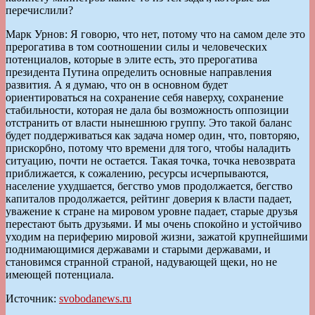
перечислили?
Марк Урнов: Я говорю, что нет, потому что на самом деле это
прерогатива в том соотношении силы и человеческих
потенциалов, которые в элите есть, это прерогатива
президента Путина определить основные направления
развития. А я думаю, что он в основном будет
ориентироваться на сохранение себя наверху, сохранение
стабильности, которая не дала бы возможность оппозиции
отстранить от власти нынешнюю группу. Это такой баланс
будет поддерживаться как задача номер один, что, повторяю,
прискорбно, потому что времени для того, чтобы наладить
ситуацию, почти не остается. Такая точка, точка невозврата
приближается, к сожалению, ресурсы исчерпываются,
население ухудшается, бегство умов продолжается, бегство
капиталов продолжается, рейтинг доверия к власти падает,
уважение к стране на мировом уровне падает, старые друзья
перестают быть друзьями. И мы очень спокойно и устойчиво
уходим на периферию мировой жизни, зажатой крупнейшими
поднимающимися державами и старыми державами, и
становимся странной страной, надувающей щеки, но не
имеющей потенциала.
Источник:
svobodanews.ru