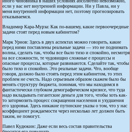
иного чиновника в наших условиях абсолютно невозможно,
если у вас нет внутренней информации. Ни у Павла, ни у
меня внутренней информации нет, поэтому прогнозировать
отказываемся.
Владимир Кара-Мурза: Как по-вашему, какие первоочередные
задачи стоят перед новым кабинетом?
Марк Урнов: Здесь в двух аспектах можно говорить, какие
перед ними поставлены реальные задачи — это не поднимать
волны, сделать так, чтобы все было тихо и спокойно, несмотря
на все сложности, те чудовищно сложные е процессы и
опасные процессы, которые развиваются. Сделайте так, чтобы
было тихо и спокойно. Это реальные задачи. Что, вообще
говоря, должно было стоять перед этим кабинетом, то этих
проблем не счесть. Надо серьезным образом скажем было бы
менять структуру бюджета, понимая, что мы находимся в
фантастически глубоком демографическом кризисе, что туда
надо вкладывать гигантские деньги для того, чтобы хоть как-
то затормозить процесс сокращения населения и ухудшения
его здоровья. Здесь никакие путинские указы о том, что у нас
коэффициент рождаемости через несколько лет должен быть
таким, не помогут.
Павел Кудюкин: Даже если весь состав правительства
бросится его повышать.