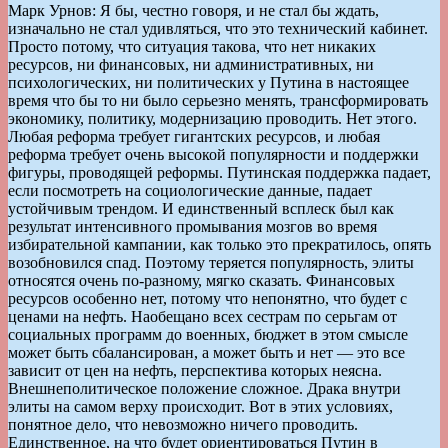
Марк Урнов: Я бы, честно говоря, и не стал бы ждать,
изначально не стал удивляться, что это технический кабинет.
Просто потому, что ситуация такова, что нет никаких
ресурсов, ни финансовых, ни административных, ни
психологических, ни политических у Путина в настоящее
время что бы то ни было серьезно менять, трансформировать
экономику, политику, модернизацию проводить. Нет этого.
Любая реформа требует гигантских ресурсов, и любая
реформа требует очень высокой популярности и поддержки
фигуры, проводящей реформы. Путинская поддержка падает,
если посмотреть на социологические данные, падает
устойчивым трендом. И единственный всплеск был как
результат интенсивного промывания мозгов во время
избирательной кампании, как только это прекратилось, опять
возобновился спад. Поэтому теряется популярность, элиты
относятся очень по-разному, мягко сказать. Финансовых
ресурсов особенно нет, потому что непонятно, что будет с
ценами на нефть. Наобещано всех сестрам по серьгам от
социальных программ до военных, бюджет в этом смысле
может быть сбалансирован, а может быть и нет — это все
зависит от цен на нефть, перспектива которых неясна.
Внешнеполитическое положение сложное. Драка внутри
элиты на самом верху происходит. Вот в этих условиях,
понятное дело, что невозможно ничего проводить.
Единственное, на что будет ориентироваться Путин в