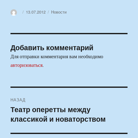
Автор
Опубликовано
Рубрики
13.07.2012
Новости
Добавить комментарий
Для отправки комментария вам необходимо
авторизоваться
.
Навигация
НАЗАД
по
Театр оперетты между
Предыдущая
классикой и новаторством
запись:
записям