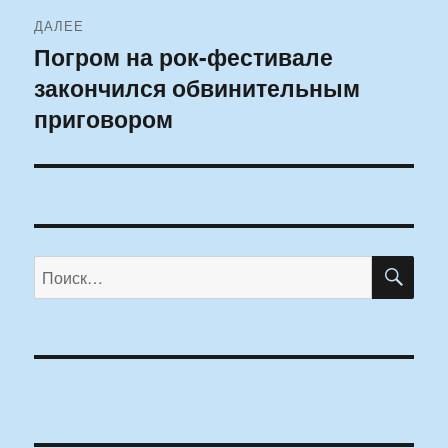
ДАЛЕЕ
Погром на рок-фестивале
Следующая
закончился обвинительным
запись:
приговором
ПО
Искать: