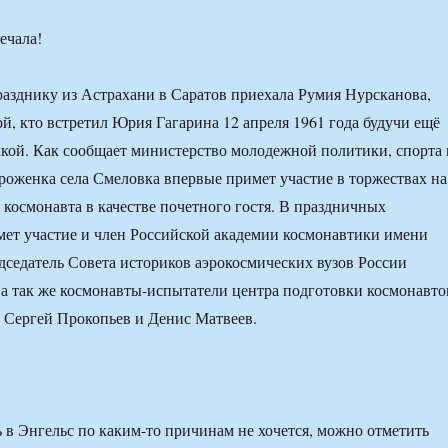
речала!
азднику из Астрахани в Саратов приехала Румия Нурсканова,
ой, кто встретил Юрия Гагарина 12 апреля 1961 года будучи ещё
кой. Как сообщает министерство молодежной политики, спорта 
уроженка села Смеловка впервые примет участие в торжествах на
 космонавта в качестве почетного гостя. В праздничных
ет участие и член Российской академии космонавтики имени
дседатель Совета историков аэрокосмических вузов России
а так же космонавты-испытатели центра подготовки космонавто
 Сергей Прокопьев и Денис Матвеев.
ь в Энгельс по каким-то причинам не хочется, можно отметить