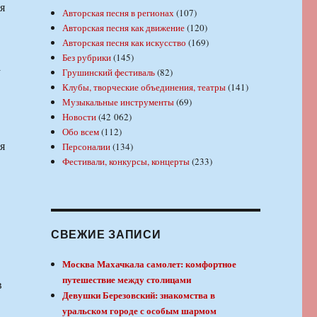
я
Авторская песня в регионах
(107)
Авторская песня как движение
(120)
Авторская песня как искусство
(169)
Без рубрики
(145)
а
Грушинский фестиваль
(82)
Клубы, творческие объединения, театры
(141)
Музыкальные инструменты
(69)
Новости
(42 062)
Обо всем
(112)
я
Персоналии
(134)
Фестивали, конкурсы, концерты
(233)
СВЕЖИЕ ЗАПИСИ
Москва Махачкала самолет: комфортное
путешествие между столицами
в
Девушки Березовский: знакомства в
уральском городе с особым шармом