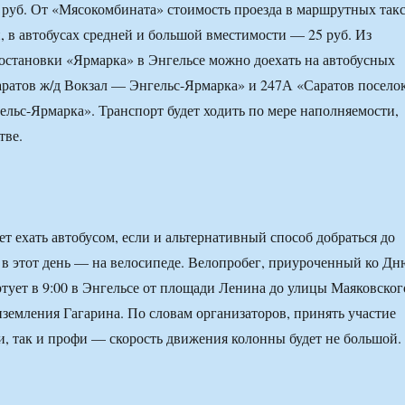
руб. От «Мясокомбината» стоимость проезда в маршрутных так
й, в автобусах средней и большой вместимости — 25 руб. Из
 остановки «Ярмарка» в Энгельсе можно доехать на автобусных
ратов ж/д Вокзал — Энгельс-Ярмарка» и 247А «Саратов посело
ьс-Ярмарка». Транспорт будет ходить по мере наполняемости,
тве.
чет ехать автобусом, если и альтернативный способ добраться до
 в этот день — на велосипеде. Велопробег, приуроченный ко Дн
тует в 9:00 в Энгельсе от площади Ленина до улицы Маяковског
иземления Гагарина. По словам организаторов, принять участие
и, так и профи — скорость движения колонны будет не большой.