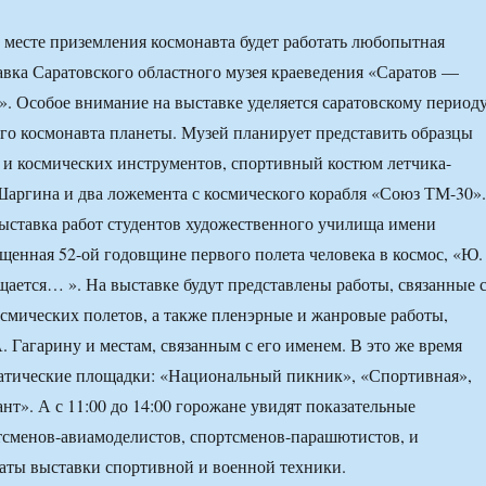
на месте приземления космонавта будет работать любопытная
вка Саратовского областного музея краеведения «Саратов —
. Особое внимание на выставке уделяется саратовскому период
го космонавта планеты. Музей планирует представить образцы
и космических инструментов, спортивный костюм летчика-
Шаргина и два ложемента с космического корабля «Союз ТМ-30».
выставка работ студентов художественного училища имени
щенная 52-ой годовщине первого полета человека в космос, «Ю.
щается… ». На выставке будут представлены работы, связанные 
осмических полетов, а также пленэрные и жанровые работы,
 Гагарину и местам, связанным с его именем. В это же время
матические площадки: «Национальный пикник», «Спортивная»,
т». А с 11:00 до 14:00 горожане увидят показательные
тсменов-авиамоделистов, спортсменов-парашютистов, и
аты выставки спортивной и военной техники.