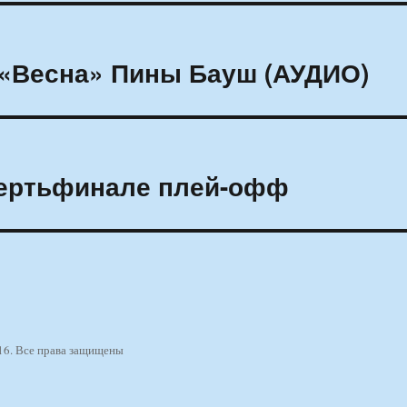
 «Весна» Пины Бауш (АУДИО)
вертьфинале плей-офф
16. Все права защищены