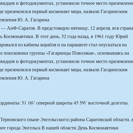
евидцев и фотодокументах, установили точное место приземлени
где приземлился первый космонавт мира, назвали Гагаринским
емления Ю. А. Гагарина
я — АиФ-Саратов. В предстоящую пятницу, 12 апреля, вся стран
ь Космонавтики. В этот день, 52 года назад, в 1961 году Юрий
ировался из кабины корабля и на парашюте стал опускаться на
ие поисковики группы «Гагаринцы Поволжья», основываясь на
евидцев и фотодокументах, установили точное место приземлени
где приземлился первый космонавт мира, назвали Гагаринским
емления Ю. А. Гагарина
ординаты: 51 16\’ северной широты 45 59\’ восточной долготы.
Терновского (ныне Энгельсского) района Саратовской области, 
ее города Энгельса В нашей области День Космонавтики