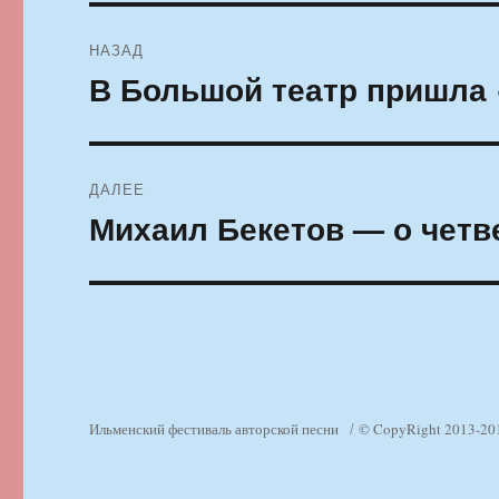
Навигация
НАЗАД
по
В Большой театр пришла
Предыдущая
запись:
записям
ДАЛЕЕ
Михаил Бекетов — о чет
Следующая
запись:
Ильменский фестиваль авторской песни
© CopyRight 2013-20