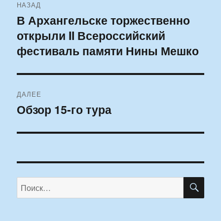
НАЗАД
по
В Архангельске торжественно
Предыдущая
открыли II Всероссийский
запись:
записям
фестиваль памяти Нины Мешко
ДАЛЕЕ
Обзор 15-го тура
Следующая
запись:
ПО
Искать: