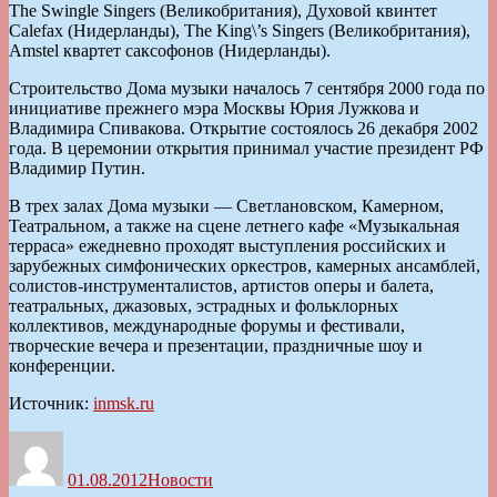
The Swingle Singers (Великобритания), Духовой квинтет
Calefax (Нидерланды), The King\’s Singers (Великобритания),
Amstel квартет саксофонов (Нидерланды).
Строительство Дома музыки началось 7 сентября 2000 года по
инициативе прежнего мэра Москвы Юрия Лужкова и
Владимира Спивакова. Открытие состоялось 26 декабря 2002
года. В церемонии открытия принимал участие президент РФ
Владимир Путин.
В трех залах Дома музыки — Светлановском, Камерном,
Театральном, а также на сцене летнего кафе «Музыкальная
терраса» ежедневно проходят выступления российских и
зарубежных симфонических оркестров, камерных ансамблей,
солистов-инструменталистов, артистов оперы и балета,
театральных, джазовых, эстрадных и фольклорных
коллективов, международные форумы и фестивали,
творческие вечера и презентации, праздничные шоу и
конференции.
Источник:
inmsk.ru
Автор
Опубликовано
Рубрики
01.08.2012
Новости