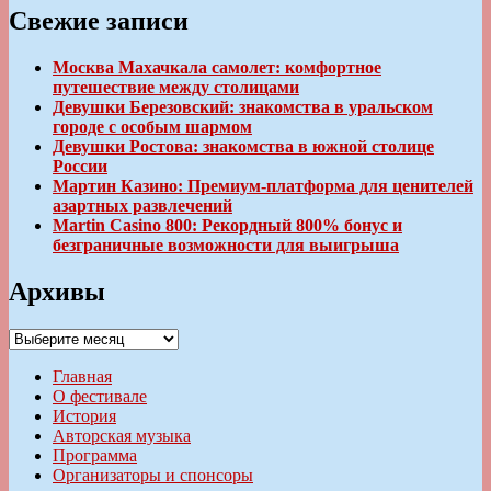
Свежие записи
Москва Махачкала самолет: комфортное
путешествие между столицами
Девушки Березовский: знакомства в уральском
городе с особым шармом
Девушки Ростова: знакомства в южной столице
России
Мартин Казино: Премиум-платформа для ценителей
азартных развлечений
Martin Casino 800: Рекордный 800% бонус и
безграничные возможности для выигрыша
Архивы
Архивы
Главная
О фестивале
История
Авторская музыка
Программа
Организаторы и спонсоры