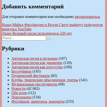
Добавить комментарий
Для отправки комментария вам необходимо
авторизоваться
.
Навигация
Предыдущая
Назад
Майкл Фассбендер и Ридли Скотт выберут победителя
запись:
конкурса YouTube
по
Следующая
Далее
Великой песне исполнилось 220 лет
записям
Искать:
запись:
Поиск
Рубрики
Авторская песня в регионах
(107)
Авторская песня как движение
(120)
Авторская песня как искусство
(169)
Без рубрики
(145)
Грушинский фестиваль
(82)
Клубы, творческие объединения, театры
(141)
Музыкальные инструменты
(69)
Новости
(42 062)
Обо всем
(112)
Персоналии
(134)
Фестивали, конкурсы, концерты
(233)