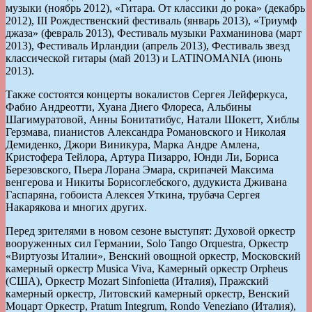
музыки (ноябрь 2012), «Гитара. От классики до рока» (декабрь
2012), III Рождественский фестиваль (январь 2013), «Триумф
джаза» (февраль 2013), Фестиваль музыки Рахманинова (март
2013), Фестиваль Ирландии (апрель 2013), Фестиваль звезд
классической гитары (май 2013) и LATINOMANIA (июнь
2013).
Также состоятся концерты вокалистов Сергея Лейферкуса,
Фабио Андреотти, Хуана Диего Флореса, Альбины
Шагимуратовой, Анны Бонитатибус, Натали Шокетт, Хиблы
Герзмава, пианистов Александра Романовского и Николая
Демиденко, Джори Виникура, Марка Андре Амлена,
Кристофера Тейлора, Артура Пизарро, Юнди Ли, Бориса
Березовского, Пьера Лорана Эмара, скрипачей Максима
венгерова и Никиты Борисоглебского, дудукиста Дживана
Гаспаряна, гобоиста Алексея Уткина, трубача Сергея
Накарякова и многих других.
Перед зрителями в новом сезоне выступят: Духовой оркестр
вооруженных сил Германии, Solo Tango Orquestra, Оркестр
«Виртуозы Италии», Венский овощной оркестр, Московский
камерный оркестр Musica Viva, Камерный оркестр Orpheus
(США), Оркестр Mozart Sinfonietta (Италия), Пражский
камерный оркестр, Литовский камерный оркестр, Венский
Моцарт Оркестр, Pratum Integrum, Rondo Veneziano (Италия),