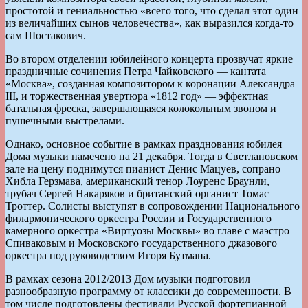
простотой и гениальностью «всего того, что сделал этот один
из величайших сынов человечества», как выразился когда-то
сам Шостакович.
Во втором отделении юбилейного концерта прозвучат яркие
праздничные сочинения Петра Чайковского — кантата
«Москва», созданная композитором к коронации Александра
III, и торжественная увертюра «1812 год» — эффектная
батальная фреска, завершающаяся колокольным звоном и
пушечными выстрелами.
Однако, основное событие в рамках празднования юбилея
Дома музыки намечено на 21 декабря. Тогда в Светлановском
зале на цену поднимутся пианист Денис Мацуев, сопрано
Хибла Герзмава, американский тенор Лоуренс Браунли,
трубач Сергей Накаряков и британский органист Томас
Троттер. Солисты выступят в сопровождении Национального
филармонического оркестра России и Государственного
камерного оркестра «Виртуозы Москвы» во главе с маэстро
Спиваковым и Московского государственного джазового
оркестра под руководством Игоря Бутмана.
В рамках сезона 2012/2013 Дом музыки подготовил
разнообразную программу от классики до современности. В
том числе подготовлены фестивали Русской фортепианной