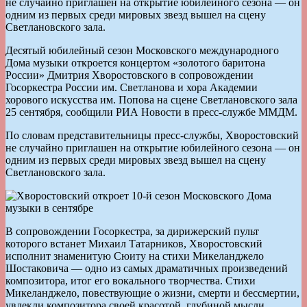
не случайно приглашен на открытие юбилейного сезона — он
одним из первых среди мировых звезд вышел на сцену
Светлановского зала.
Десятый юбилейный сезон Московского международного
Дома музыки откроется концертом «золотого баритона
России» Дмитрия Хворостовского в сопровождении
Госоркестра России им. Светланова и хора Академии
хорового искусства им. Попова на сцене Светлановского зала
25 сентября, сообщили РИА Новости в пресс-службе ММДМ.
По словам представительницы пресс-службы, Хворостовский
не случайно приглашен на открытие юбилейного сезона — он
одним из первых среди мировых звезд вышел на сцену
Светлановского зала.
В сопровождении Госоркестра, за дирижерский пульт
которого встанет Михаил Татарников, Хворостовский
исполнит знаменитую Сюиту на стихи Микеланджело
Шостаковича — одно из самых драматичных произведений
композитора, итог его вокального творчества. Стихи
Микеланджело, повествующие о жизни, смерти и бессмертии,
увлекли композитора своей красотой, глубиной мысли,