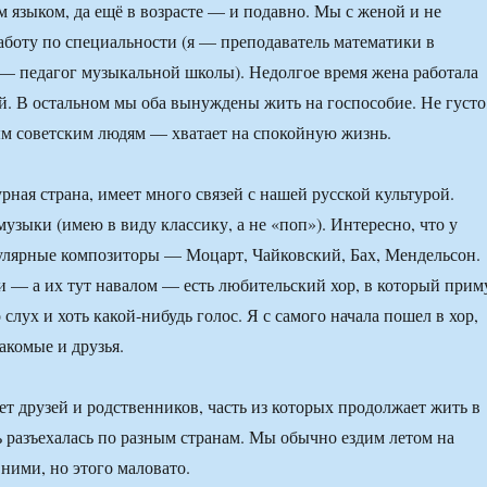
 языком, да ещё в возрасте — и подавно. Мы с женой и не
аботу по специальности (я — преподаватель математики в
 — педагог музыкальной школы). Недолгое время жена работала
ой. В остальном мы оба вынуждены жить на госпособие. Не густо
м советским людям — хватает на спокойную жизнь.
рная страна, имеет много связей с нашей русской культурой.
узыки (имею в виду классику, а не «поп»). Интересно, что у
улярные композиторы — Моцарт, Чайковский, Бах, Мендельсон.
 — а их тут навалом — есть любительский хор, в который прим
слух и хоть какой-нибудь голос. Я с самого начала пошел в хор,
акомые и друзья.
ет друзей и родственников, часть из которых продолжает жить в
ть разъехалась по разным странам. Мы обычно ездим летом на
 ними, но этого маловато.