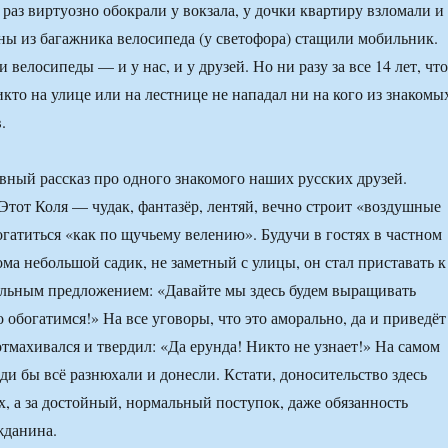
 раз виртуозно обокрали у вокзала, у дочки квартиру взломали и
ны из багажника велосипеда (у светофора) стащили мобильник.
 велосипеды — и у нас, и у друзей. Но ни разу за все 14 лет, что
икто на улице или на лестнице не нападал ни на кого из знакомы
.
вный рассказ про одного знакомого наших русских друзей.
 Этот Коля — чудак, фантазёр, лентяй, вечно строит «воздушные
огатиться «как по щучьему велению». Будучи в гостях в частном
ома небольшой садик, не заметный с улицы, он стал приставать к
ельным предложением: «Давайте мы здесь будем выращивать
обогатимся!» На все уговоры, что это аморально, да и приведёт
тмахивался и твердил: «Да ерунда! Никто не узнает!» На самом
еди бы всё разнюхали и донесли. Кстати, доносительство здесь
ех, а за достойный, нормальный поступок, даже обязанность
жданина.