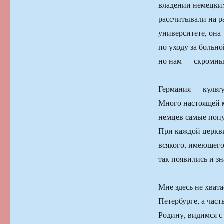
владении немецким
рассчитывали на р
университете, она
по уходу за больн
но нам — скромны
Германия — культу
Много настоящей м
немцев самые поп
При каждой церкви
всякого, имеющего 
так появились и зн
Мне здесь не хвата
Петербурге, а час
Родину, видимся с