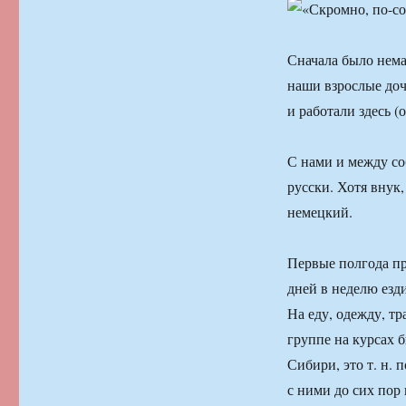
Сначала было нема
наши взрослые доч
и работали здесь (
С нами и между соб
русски. Хотя внук
немецкий.
Первые полгода пр
дней в неделю езд
На еду, одежду, тр
группе на курсах 
Сибири, это т. н.
с ними до сих пор 