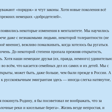
уважают «порядок» и чтут законы. Хотя новые поколения всё
 прежних немецких «добродетелей».
й появились некоторые изменения в менталитете. Мы научились
рече даже с незнакомыми людьми, некоторой толерантности (не
оё мнение), вежливо помалкивать, когда хотелось бы ругаться.
 очень. До некоторой степени пропала прежняя открытость,
ь. Хотя наши немецкие друзья (их, правда, немного) удивительн
во всём, что касается семейных дел их самих и их детей. Мы с
ткрыты, может быть, даже больше, чем были прежде в России. А
к русскоязычным эмигрантам здесь — иногда слегка натянутое,
я покинуть Родину, я бы посоветовал не воображать, что за
лочные реки и кисельные берега». Жизнь везде непростая, и