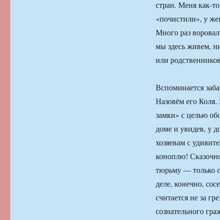
стран. Меня как-то
«почистили», у же
Много раз воровали
мы здесь живем, н
или родственников
Вспоминается заба
Назовём его Коля.
замки» с целью об
доме и увидев, у д
хозяевам с удивит
коноплю! Сказочно 
тюрьму — только о
деле, конечно, сос
считается не за гр
сознательного гра