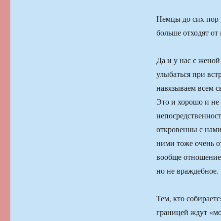
Немцы до сих пор 
больше отходят от
Да и у нас с жено
улыбаться при вст
навязываем всем св
Это и хорошо и не
непосредственност
откровенны с нами 
ними тоже очень о
вообще отношение 
но не враждебное.
Тем, кто собираетс
границей ждут «мо