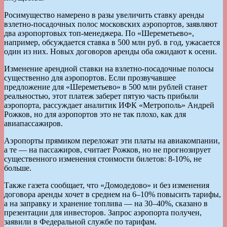
Росимущество намерено в разы увеличить ставку аренды
взлетно-посадочных полос московских аэропортов, заявляют
два аэропортовых топ-менеджера. По «Шереметьево»,
например, обсуждается ставка в 500 млн руб. в год, ужасается
один из них. Новых договоров аренды оба ожидают к осени.
Изменение арендной ставки на взлетно-посадочные полосы
существенно для аэропортов. Если прозвучавшее
предложение для «Шереметьево» в 500 млн рублей станет
реальностью, этот платеж заберет пятую часть прибыли
аэропорта, рассуждает аналитик ИФК «Метрополь» Андрей
Рожков, но для аэропортов это не так плохо, как для
авиапассажиров.
Аэропорты прямиком переложат эти платы на авиакомпании,
а те — на пассажиров, считает Рожков, но не прогнозирует
существенного изменения стоимости билетов: 8-10%, не
больше.
Также газета сообщает, что «Домодедово» и без изменения
договора аренды хочет в среднем на 6–10% повысить тарифы,
а на заправку и хранение топлива — на 30–40%, сказано в
презентации для инвесторов. Запрос аэропорта получен,
заявили в Федеральной службе по тарифам.