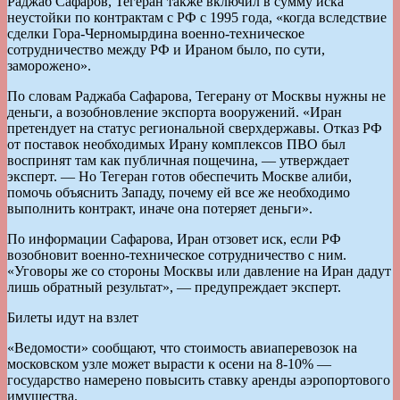
Раджаб Сафаров, Тегеран также включил в сумму иска
неустойки по контрактам с РФ с 1995 года, «когда вследствие
сделки Гора-Черномырдина военно-техническое
сотрудничество между РФ и Ираном было, по сути,
заморожено».
По словам Раджаба Сафарова, Тегерану от Москвы нужны не
деньги, а возобновление экспорта вооружений. «Иран
претендует на статус региональной сверхдержавы. Отказ РФ
от поставок необходимых Ирану комплексов ПВО был
воспринят там как публичная пощечина, — утверждает
эксперт. — Но Тегеран готов обеспечить Москве алиби,
помочь объяснить Западу, почему ей все же необходимо
выполнить контракт, иначе она потеряет деньги».
По информации Сафарова, Иран отзовет иск, если РФ
возобновит военно-техническое сотрудничество с ним.
«Уговоры же со стороны Москвы или давление на Иран дадут
лишь обратный результат», — предупреждает эксперт.
Билеты идут на взлет
«Ведомости» сообщают, что стоимость авиаперевозок на
московском узле может вырасти к осени на 8-10% —
государство намерено повысить ставку аренды аэропортового
имущества.