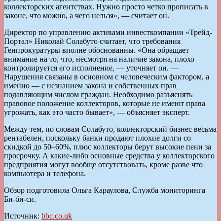
коллекторских агентствах. Нужно просто четко прописать в
законе, что можно, а чего нельзя», — считает он.
Директор по управлению активами инвесткомпании «Трейд-
Портал» Николай Солабуто считает, что требования
Генпрокуратуры вполне обоснованны. «Она обращает
внимание на то, что, несмотря на наличие закона, плохо
контролируется его исполнение, — уточняет он. —
Нарушения связаны в основном с человеческим фактором, а
именно — с незнанием закона и собственных прав
подавляющим числом граждан. Необходимо разъяснять
правовое положение коллекторов, которые не имеют права
угрожать, как это часто бывает», — объясняет эксперт.
Между тем, по словам Солабуто, коллекторский бизнес весьма
рентабелен, поскольку банки продают плохие долги со
скидкой до 50–60%, плюс коллекторы берут высокие пени за
просрочку. А какие-либо основные средства у коллекторского
предприятия могут вообще отсутствовать, кроме разве что
компьютера и телефона.
Обзор подготовила Ольга Караулова, Служба мониторинга
Би-би-си.
Источник:
bbc.co.uk