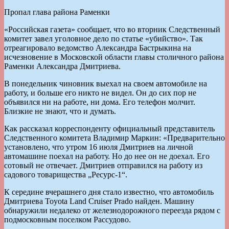
Пропал глава района Раменки
«Российская газета» сообщает, что во вторник Следственный
комитет завел уголовное дело по статье «убийство». Так
отреагировало ведомство Александра Бастрыкина на
исчезновение в Московской области главы столичного района
Раменки Александра Дмитриева.
В понедельник чиновник выехал на своем автомобиле на
работу, и больше его никто не видел. Он до сих пор не
объявился ни на работе, ни дома. Его телефон молчит.
Близкие не знают, что и думать.
Как рассказал корреспонденту официальный представитель
Следственного комитета Владимир Маркин: «Предварительно
установлено, что утром 16 июля Дмитриев на личной
автомашине поехал на работу. Но до нее он не доехал. Его
сотовый не отвечает. Дмитриев отправился на работу из
садового товарищества „Ресурс-1“.
К середине вчерашнего дня стало известно, что автомобиль
Дмитриева Toyota Land Cruiser Prado найден. Машину
обнаружили недалеко от железнодорожного переезда рядом с
подмосковным поселком Рассудово.