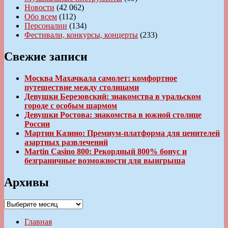
Новости
(42 062)
Обо всем
(112)
Персоналии
(134)
Фестивали, конкурсы, концерты
(233)
Свежие записи
Москва Махачкала самолет: комфортное
путешествие между столицами
Девушки Березовский: знакомства в уральском
городе с особым шармом
Девушки Ростова: знакомства в южной столице
России
Мартин Казино: Премиум-платформа для ценителей
азартных развлечений
Martin Casino 800: Рекордный 800% бонус и
безграничные возможности для выигрыша
Архивы
Архивы
Главная