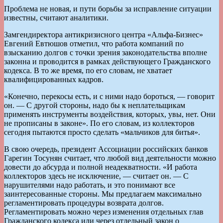
Проблема не новая, и пути борьбы за исправление ситуации
известны, считают аналитики.
Замгендиректора антикризисного центра «Альфа-Бизнес»
Евгений Евтюшов отметил, что работа компаний по
взысканию долгов с точки зрения законодательства вполне
законна и проводится в рамках действующего Гражданского
кодекса. В то же время, по его словам, не хватает
квалифицированных кадров.
«Конечно, перекосы есть, и с ними надо бороться, — говорит
он. — С другой стороны, надо бы к неплательщикам
применять инструменты воздействия, которых, увы, нет. Они
не прописаны в законе». По его словам, из коллекторов
сегодня пытаются просто сделать «мальчиков для битья».
В свою очередь, президент Ассоциации российских банков
Гарегин Тосунян считает, что любой вид деятельности можно
довести до абсурда и полной неадекватности. «И работа
коллекторов здесь не исключение, — считает он. — С
нарушителями надо работать, и это понимают все
заинтересованные стороны. Мы предлагаем максимально
регламентировать процедуры возврата долгов.
Регламентировать можно через изменения отдельных глав
Гражданского кодекса или через отдельный закон о