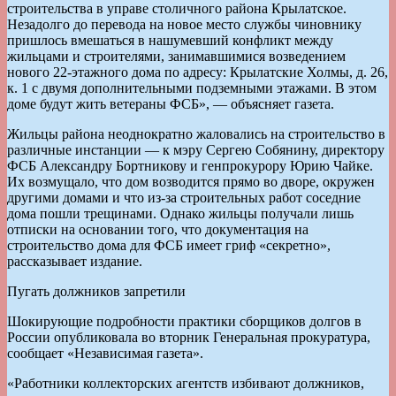
строительства в управе столичного района Крылатское.
Незадолго до перевода на новое место службы чиновнику
пришлось вмешаться в нашумевший конфликт между
жильцами и строителями, занимавшимися возведением
нового 22-этажного дома по адресу: Крылатские Холмы, д. 26,
к. 1 с двумя дополнительными подземными этажами. В этом
доме будут жить ветераны ФСБ», — объясняет газета.
Жильцы района неоднократно жаловались на строительство в
различные инстанции — к мэру Сергею Собянину, директору
ФСБ Александру Бортникову и генпрокурору Юрию Чайке.
Их возмущало, что дом возводится прямо во дворе, окружен
другими домами и что из-за строительных работ соседние
дома пошли трещинами. Однако жильцы получали лишь
отписки на основании того, что документация на
строительство дома для ФСБ имеет гриф «секретно»,
рассказывает издание.
Пугать должников запретили
Шокирующие подробности практики сборщиков долгов в
России опубликовала во вторник Генеральная прокуратура,
сообщает «Независимая газета».
«Работники коллекторских агентств избивают должников,