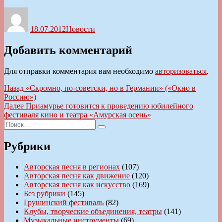
Автор
Опубликовано
Рубрики
18.07.2012
Новости
Добавить комментарий
Для отправки комментария вам необходимо
авторизоваться
.
Навигация
Предыдущая
Назад
«Скромно, по-советски, но в Германии» («Окно в
запись:
Россию»)
по
Следующая
Далее
Приамурье готовится к проведению юбилейного
записям
запись:
фестиваля кино и театра «Амурская осень»
Искать:
Поиск
Рубрики
Авторская песня в регионах
(107)
Авторская песня как движение
(120)
Авторская песня как искусство
(169)
Без рубрики
(145)
Грушинский фестиваль
(82)
Клубы, творческие объединения, театры
(141)
Музыкальные инструменты
(69)