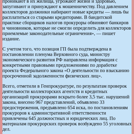
проникают в их жилища, угрожают жизни и здоровью,
запугивают и принуждают к мошенничеству. Под давлением
коллекторов должники набирают новые кредиты — лишь бы
расплатиться со старыми кредиторами. В бандитской
практике сборщиков налогов прокуроры обвиняют банкиров
и чиновников, которые не смогли определить для коллекторов
приемлемые законодательные ограничения», — пишет
издание.
С учетом того, что позиция ГП была подтверждена в
постановлении пленума Верховного суда, министру
экономического развития РФ направлена информация с
конкретными правовыми предложениями по доработке
проекта Федерального закона «О деятельности по взысканию
просроченной задолженности физических лиц».
Всего, отметили в Генпрокуратуре, по результатам проверок
деятельности коллекторских агентств и кредитных
организаций прокурорами вскрыто более 3,5 тыс. нарушений
закона, внесено 967 представлений, объявлено 33
предостережения, предъявлено 654 иска, по постановлениям
прокуроров к административной ответственности
привлечены 645 должностных и юридических лиц. По
материалам прокурорских проверок возбуждено 55 уголовных
дел.