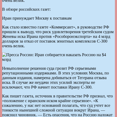
очень велик.
В обзоре российских газет:
Иран принуждает Москву к поставкам
Как стало известно газете «Коммерсант», в руководстве РФ
пришли к выводу, что риск удовлетворения третейским судом
Женевы иска Ирана против «Рособоронэкспорта» на 4 млрд
долларов за отказ от поставок зенитных комплексов С-300
очень велик.
Невыполнение решения суда грозит РФ серьезными
репутационными издержками. В этих условиях Москва, по
данным издания, намерена добиваться от Тегерана отзыва
иска. В случае же неудачи этих усилий эксперты не
исключают, что РФ начнет поставки Ирану С-300.
Как пишет газета, источник в правительстве РФ признал, что
«положение с иранским иском крайне серьезное». «К
сожалению, у нас нет оснований полагать, что суд учтет все
тонкости нынешней сложной ситуации вокруг Ирана, —
пояснил чиновник. — Есть опасения, что на Россию наложат