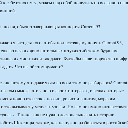
й к себе относимся, можем над собой пошутить но все равно наш
евинной.
th, песня, обычно завершающая концерты Current 93
ажется, что для того, чтобы по-настоящему понять Current 93,
 еще во всяких дополнительных штуках тибетском буддизме,
стианских мистиках и так далее. Будто бы ваше творчество шифр
гадать. Что вы об этом думаете?
е так, потому что даже я сам во всем этом не разбираюсь! Current
 в том смысле, что я пою о своих интересах, о вещах, которые
 у меня полно отсылок к поэзии, религии, книгам, морским
се это вызывает у меня энтузиазм. Но вам не нужно интересоват
суюсь я. Так же, как не нужно досконально знать историю
юбить Шекспира, так же, как не нужно разбираться в российско