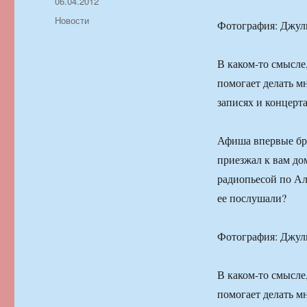
Автор
Опубликовано
06.04.2012
Рубрики
Новости
Фотография: Джули
В каком-то смысле,
помогает делать м
записях и концерт
Афиша впервые бра
приезжал к вам до
радиопьесой по Ал
ее послушали?
Фотография: Джули
В каком-то смысле,
помогает делать м