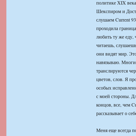
политике XIX века,
Шекспиром и Дост
слушаем Current 93
проходила граница
любить ту же еду,
читаешь, слушаешь
они видят мир. Это
навязываю. Многие
транслируются чер
цветов, слов. Я пр
особых исправлени
с моей стороны. Д
концов, все, чем C
рассказывает о себе
Меня еще всегда по