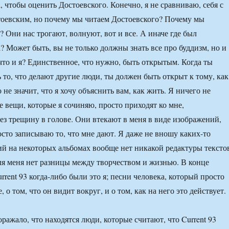
 чтобы оценить Достоевского. Конечно, я не сравниваю, себя с
оевским, но почему мы читаем Достоевского? Почему мы
? Они нас трогают, волнуют, вот и все. А иначе где был
? Может быть, вы не только должны знать все про буддизм, но и
 что и я? Единственное, что нужно, быть открытым. Когда ты
 то, что делают другие люди, ты должен быть открыт к тому, как
 не значит, что я хочу объяснить вам, как жить. Я ничего не
 вещи, которые я сочиняю, просто приходят ко мне,
ез трещину в голове. Они втекают в меня в виде изображений,
осто записываю то, что мне дают. Я даже не вношу каких-то
й на некоторых альбомах вообще нет никакой редактуры тексто
ля меня нет разницы между творчеством и жизнью. В конце
urrent 93 когда-либо были это я; песни человека, который просто
, о том, что он видит вокруг, и о том, как на него это действует.
ражало, что находятся люди, которые считают, что Current 93