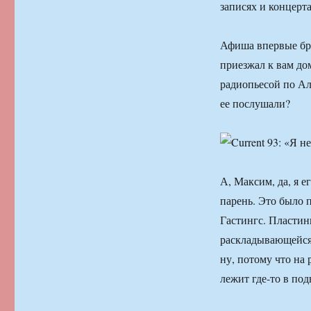
записях и концерт
Афиша впервые бра
приезжал к вам до
радиопьесой по Ал
ее послушали?
А, Максим, да, я 
парень. Это было п
Гастингс. Пластин
раскладывающейся 
ну, потому что на 
лежит где-то в под