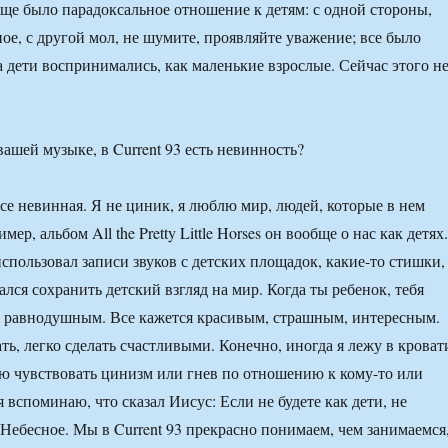
бще было парадоксальное отношение к детям: с одной стороны,
ое, с другой мол, не шумите, проявляйте уважение; все было
а дети воспринимались, как маленькие взрослые. Сейчас этого н
вашей музыке, в Current 93 есть невинность?
все невинная. Я не циник, я люблю мир, людей, которые в нем
мер, альбом All the Pretty Little Horses он вообще о нас как детях.
использовал записи звуков с детских площадок, какие-то стишки,
ался сохранить детский взгляд на мир. Когда ты ребенок, тебя
т равнодушным. Все кажется красивым, страшным, интересным.
ть, легко сделать счастливыми. Конечно, иногда я лежу в кроват
ю чувствовать цинизм или гнев по отношению к кому-то или
я вспоминаю, что сказал Иисус: Если не будете как дети, не
 Небесное. Мы в Current 93 прекрасно понимаем, чем занимаемся