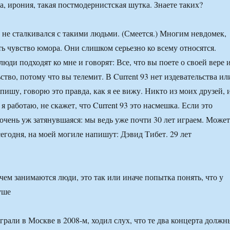
, ирония, такая постмодернистская шутка. Знаете таких?
 не сталкивался с такими людьми. (Смеется.) Многим невдомек,
ть чувство юмора. Они слишком серьезно ко всему относятся.
юди подходят ко мне и говорят: Все, что вы поете о своей вере 
ство, потому что вы телемит. В Current 93 нет издевательства ил
 пишу, говорю это правда, как я ее вижу. Никто из моих друзей, 
я работаю, не скажет, что Current 93 это насмешка. Если это
 очень уж затянувшаяся: мы ведь уже почти 30 лет играем. Может
сегодня, на моей могиле напишут: Дэвид Тибет. 29 лет
 чем занимаются люди, это так или иначе попытка понять, что у
уше
грали в Москве в 2008-м, ходил слух, что те два концерта должн