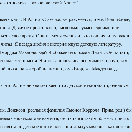
как относитесь, кэрролловской Алисе?
мых книг. И Алиса в Зазеркалье, разумеется, тоже. Волшебные,
ниги. Даже не представляю, насколько сумасшедшими они
ься в свое время. Они на меня очень сильно повлияли ну, как и 
 читал. Я всегда любил викторианскую детскую литературу.
Джорджа Макдональда? Я обожаю его роман Лилит. Он, кстати,
неподалеку от меня. Я иногда прогуливаюсь мимо его дома, там
 табличка, на которой написано дом Джорджа Макдональда.
ь, что Алисе не хватает какой-то детской невинности, очень уж
вы. Доджсон (реальная фамилия Льюиса Кэррола. Прим. ред.) бы
дным человеком мне кажется, он пытался таким образом понять
о совсем не детские книги, хоть они и задумывались, как детские