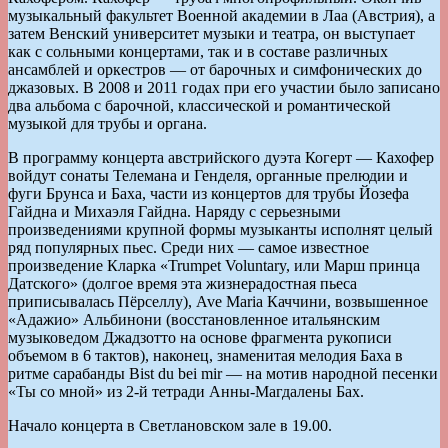
музыкальный факультет Военной академии в Лаа (Австрия), а
затем Венский университет музыки и театра, он выступает
как с сольными концертами, так и в составе различных
ансамблей и оркестров — от барочных и симфонических до
джазовых. В 2008 и 2011 годах при его участии было записано
два альбома с барочной, классической и романтической
музыкой для трубы и органа.
В программу концерта австрийского дуэта Когерт — Кахофер
войдут сонаты Телемана и Генделя, органные прелюдии и
фуги Брунса и Баха, части из концертов для трубы Йозефа
Гайдна и Михаэля Гайдна. Наряду с серьезными
произведениями крупной формы музыканты исполнят целый
ряд популярных пьес. Среди них — самое известное
произведение Кларка «Trumpet Voluntary, или Марш принца
Датского» (долгое время эта жизнерадостная пьеса
приписывалась Пёрселлу), Ave Maria Каччини, возвышенное
«Адажио» Альбинони (восстановленное итальянским
музыковедом Джадзотто на основе фрагмента рукописи
объемом в 6 тактов), наконец, знаменитая мелодия Баха в
ритме сарабанды Bist du bei mir — на мотив народной песенки
«Ты со мной» из 2-й тетради Анны-Магдалены Бах.
Начало концерта в Светлановском зале в 19.00.