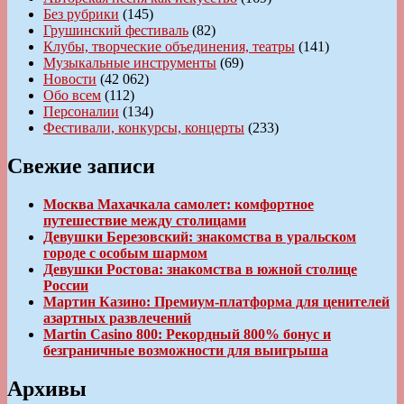
Без рубрики
(145)
Грушинский фестиваль
(82)
Клубы, творческие объединения, театры
(141)
Музыкальные инструменты
(69)
Новости
(42 062)
Обо всем
(112)
Персоналии
(134)
Фестивали, конкурсы, концерты
(233)
Свежие записи
Москва Махачкала самолет: комфортное
путешествие между столицами
Девушки Березовский: знакомства в уральском
городе с особым шармом
Девушки Ростова: знакомства в южной столице
России
Мартин Казино: Премиум-платформа для ценителей
азартных развлечений
Martin Casino 800: Рекордный 800% бонус и
безграничные возможности для выигрыша
Архивы