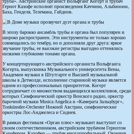
труба». Австрийские органист Вольфганг Когерт и трубач
Гернот Кахофе исполнят произведения Каччини, Альбинони,
Баха, Генделя, Телемана, Гайднов.
В эпоху барокко ансамбль трубы и органа был популярен и
широко распространен. Эти инструменты не только хорошо
совмещались по тембру, но и дополняли друг друга: яркое
звучание трубы, ее высокие регистры выгодно оттенялись
низкими глубокими тонами органа.
У концертирующего австрийского органиста Вольфганга
Когерта, выпускника Музыкального университета Вены,
Академии музыки в Штутгарте и Высшей музыкальной
школы в Детмолде, исполнение старинной музыки является
одним из профессиональных приоритетов. Когерт
сотрудничает со множеством выдающихся коллективов, среди
которых Симфонический оркестр Венского радио, оркестр
барочной музыки Musica Angelica и «Камерата Зальцбург»,
Tonkünstler-Orchester Нижней Австрии, симфонические
оркестры Лос-Анджелеса и Сиднея.
В рамках фестиваля «Орган плюс» музыкант выступит со
своим соотечественником, австрийским трубачом Гернотом
Кахофером. Кахофер — трубач многопрофильный. Окончив