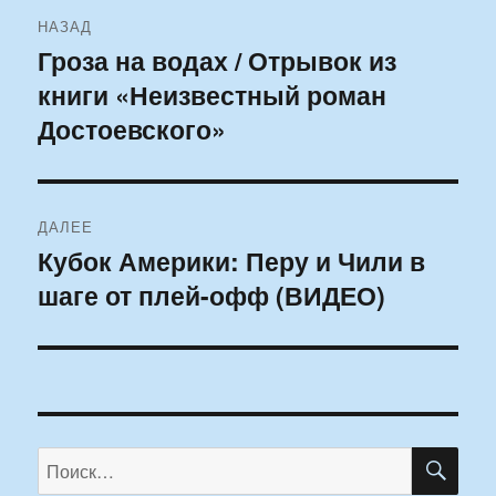
Навигация
НАЗАД
по
Гроза на водах / Отрывок из
Предыдущая
книги «Неизвестный роман
запись:
записям
Достоевского»
ДАЛЕЕ
Кубок Америки: Перу и Чили в
Следующая
шаге от плей-офф (ВИДЕО)
запись:
ПО
Искать: