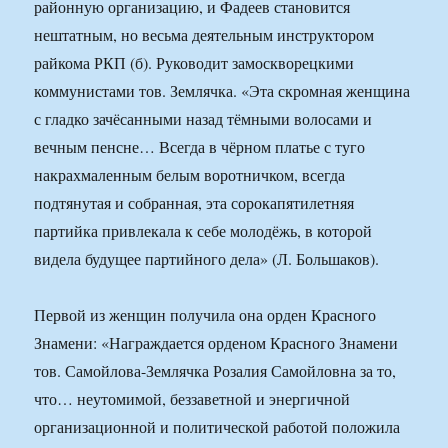
районную организацию, и Фадеев становится
нештатным, но весьма деятельным инструктором
райкома РКП (б). Руководит замоскворецкими
коммунистами тов. Землячка. «Эта скромная женщина
с гладко зачёсанными назад тёмными волосами и
вечным пенсне… Всегда в чёрном платье с туго
накрахмаленным белым воротничком, всегда
подтянутая и собранная, эта сорокапятилетняя
партийка привлекала к себе молодёжь, в которой
видела будущее партийного дела» (Л. Большаков).
Первой из женщин получила она орден Красного
Знамени: «Награждается орденом Красного Знамени
тов. Самойлова-Землячка Розалия Самойловна за то,
что… неутомимой, беззаветной и энергичной
организационной и политической работой положила