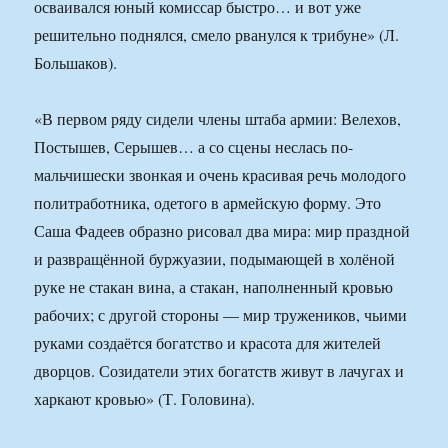
осваивался юный комиссар быстро… и вот уже
решительно поднялся, смело рванулся к трибуне» (Л.
Большаков).
«В первом ряду сидели члены штаба армии: Велехов,
Постышев, Серышев… а со сцены неслась по-
мальчишески звонкая и очень красивая речь молодого
политработника, одетого в армейскую форму. Это
Саша Фадеев образно рисовал два мира: мир праздной
и развращённой буржуазии, подымающей в холёной
руке не стакан вина, а стакан, наполненный кровью
рабочих; с другой стороны — мир тружеников, чьими
руками создаётся богатство и красота для жителей
дворцов. Созидатели этих богатств живут в лачугах и
харкают кровью» (Т. Головина).