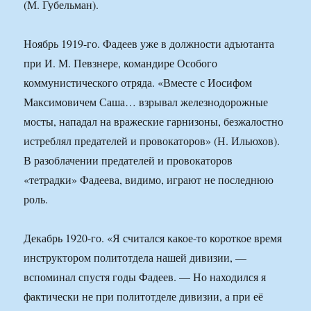
(М. Губельман).
Ноябрь 1919-го. Фадеев уже в должности адъютанта
при И. М. Певзнере, командире Особого
коммунистического отряда. «Вместе с Иосифом
Максимовичем Саша… взрывал железнодорожные
мосты, нападал на вражеские гарнизоны, безжалостно
истреблял предателей и провокаторов» (Н. Ильюхов).
В разоблачении предателей и провокаторов
«тетрадки» Фадеева, видимо, играют не последнюю
роль.
Декабрь 1920-го. «Я считался какое-то короткое время
инструктором политотдела нашей дивизии, —
вспоминал спустя годы Фадеев. — Но находился я
фактически не при политотделе дивизии, а при её