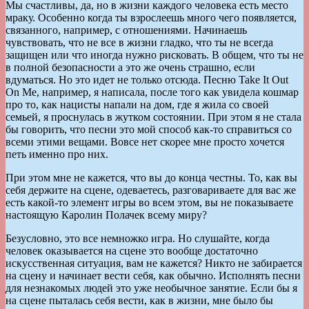
Мы счастливы, да, но в жизни каждого человека есть место
мраку. Особенно когда ты взрослеешь много чего появляется,
связанного, например, с отношениями. Начинаешь
чувствовать, что не все в жизни гладко, что ты не всегда
защищен или что иногда нужно рисковать. В общем, что ты не
в полной безопасности а это же очень страшно, если
вдуматься. Но это идет не только отсюда. Песню Take It Out
On Me, например, я написала, после того как увидела кошмар
про то, как нацисты напали на дом, где я жила со своей
семьей, я проснулась в жутком состоянии. При этом я не стала
бы говорить, что песни это мой способ как-то справиться со
всеми этими вещами. Вовсе нет скорее мне просто хочется
петь именно про них.
При этом мне не кажется, что вы до конца честны. То, как вы
себя держите на сцене, одеваетесь, разговариваете для вас же
есть какой-то элемент игры во всем этом, вы не показываете
настоящую Каролин Полачек всему миру?
Безусловно, это все немножко игра. Но слушайте, когда
человек оказывается на сцене это вообще достаточно
искусственная ситуация, вам не кажется? Никто не забирается
на сцену и начинает вести себя, как обычно. Исполнять песни
для незнакомых людей это уже необычное занятие. Если бы я
на сцене пыталась себя вести, как в жизни, мне было бы