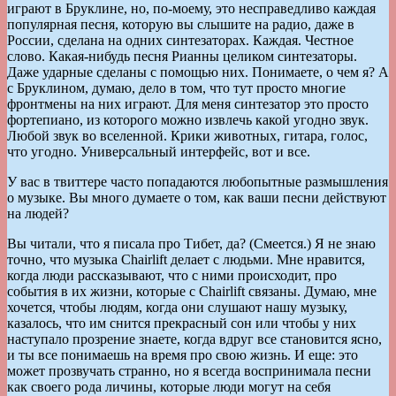
играют в Бруклине, но, по-моему, это несправедливо каждая
популярная песня, которую вы слышите на радио, даже в
России, сделана на одних синтезаторах. Каждая. Честное
слово. Какая-нибудь песня Рианны целиком синтезаторы.
Даже ударные сделаны с помощью них. Понимаете, о чем я? А
с Бруклином, думаю, дело в том, что тут просто многие
фронтмены на них играют. Для меня синтезатор это просто
фортепиано, из которого можно извлечь какой угодно звук.
Любой звук во вселенной. Крики животных, гитара, голос,
что угодно. Универсальный интерфейс, вот и все.
У вас в твиттере часто попадаются любопытные размышления
о музыке. Вы много думаете о том, как ваши песни действуют
на людей?
Вы читали, что я писала про Тибет, да? (Смеется.) Я не знаю
точно, что музыка Chairlift делает с людьми. Мне нравится,
когда люди рассказывают, что с ними происходит, про
события в их жизни, которые с Chairlift связаны. Думаю, мне
хочется, чтобы людям, когда они слушают нашу музыку,
казалось, что им снится прекрасный сон или чтобы у них
наступало прозрение знаете, когда вдруг все становится ясно,
и ты все понимаешь на время про свою жизнь. И еще: это
может прозвучать странно, но я всегда воспринимала песни
как своего рода личины, которые люди могут на себя