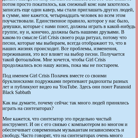
потом просто покатилось, как снежный ком: нам захотелось
записать еще один кавер, мы стали приглашать других людей,
в сумме, мне кажется, четырнадцать человек во всем этом
поучаствовали. Единственное правило, которое у нас было,
девушки, которые с нами поют, должны играть в какой-нибудь
группе, ну и, конечно, должны быть нашими друзьями. В
каком-то смысле Girl Crisis своего рода ритуал, потому что
песни, которые мы выбираем, всегда отображают то, что в
наших жизнях происходит. Все проблемы, изменения,
переживания, это все влияет на выбор песни. Получается
такой фотоальбом. Мне хочется, чтобы Girl Crisis
продолжались всю нашу жизнь, пока мы не постареем.
Под именем Girl Crisis Полачек вместе со своими
бруклинскими подружками перепевают радиохиты разных
лет и публикуют видео на YouTube. Здесь они поют Paranoid
Black Sabbath
Как вы думаете, почему сейчас так много людей принялись
играть на синтезаторах?
Мне кажется, что синтезатор это предельно чистый
инструмент. И он с его связью с компьютером во многом и
обеспечивает современным музыкантам независимость и
свободу. Часто говорят, что на синтезаторах очень много