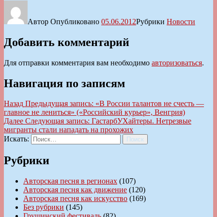
Автор
Опубликовано
05.06.2012
Рубрики
Новости
Добавить комментарий
Для отправки комментария вам необходимо
авторизоваться
.
Навигация по записям
Назад
Предыдущая запись:
«В России талантов не счесть —
главное не лениться» («Российский курьер», Венгрия)
Далее
Следующая запись:
ГастарбУХайтеры. Нетрезвые
мигранты стали нападать на прохожих
Искать:
Поиск
Рубрики
Авторская песня в регионах
(107)
Авторская песня как движение
(120)
Авторская песня как искусство
(169)
Без рубрики
(145)
Грушинский фестиваль
(82)