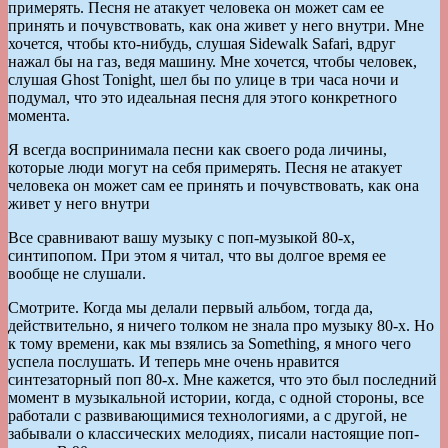
примерять. Песня не атакует человека он может сам ее
принять и почувствовать, как она живет у него внутри. Мне
хочется, чтобы кто-нибудь, слушая Sidewalk Safari, вдруг
нажал бы на газ, ведя машину. Мне хочется, чтобы человек,
слушая Ghost Tonight, шел бы по улице в три часа ночи и
подумал, что это идеальная песня для этого конкретного
момента.
Я всегда воспринимала песни как своего рода личины,
которые люди могут на себя примерять. Песня не атакует
человека он может сам ее принять и почувствовать, как она
живет у него внутри
Все сравнивают вашу музыку с поп-музыкой 80-х,
синтипопом. При этом я читал, что вы долгое время ее
вообще не слушали.
Смотрите. Когда мы делали первый альбом, тогда да,
действительно, я ничего толком не знала про музыку 80-х. Но
к тому времени, как мы взялись за Something, я много чего
успела послушать. И теперь мне очень нравится
синтезаторный поп 80-х. Мне кажется, что это был последний
момент в музыкальной истории, когда, с одной стороны, все
работали с развивающимися технологиями, а с другой, не
забывали о классических мелодиях, писали настоящие поп-