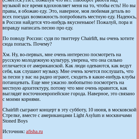
музыкой все время вдохновляет меня на то, чтобы есть! Но вы
правы, я обожаю еду. Это, наверное, моя любимая деталь во
всех поездах возможность попробовать местную еду. Надеюсь,
в России найдется что-нибудь вкусненькое! Пожалуй, пора и
вправду написать песню про еду.
По поводу России: судя по твиттеру Chairlift, вы очень хотите
сюда попасть. Почему?
Хм. Ну, во-первых, мне очень интересно посмотреть на
русскую молодежную культуру, уверена, что она сильно
отличается от американской. Как люди одеваются, как ведут
себя, как слушают музыку. Мне очень хочется послушать, что
за песни у вас на радио играют, сходить в какие-нибудь клубы
потанцевать. Еще мне ужасно любопытно посмотреть на
местную архитектуру, потому что мне очень нравится, как
выглядят восточноевропейские города. Наверное, это связано
с моими корнями.
Chairlift сыграют концерт в эту субботу, 10 июня, в московской
Стрелке, вместе с американцами Light Asylum и москвичами
Stoned Boys
Источник:
afisha.ru