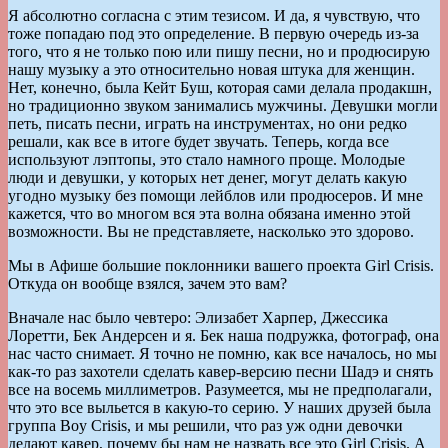
Я абсолютно согласна с этим тезисом. И да, я чувствую, что
тоже попадаю под это определение. В первую очередь из-за
того, что я не только пою или пишу песни, но и продюсирую
нашу музыку а это относительно новая штука для женщин.
Нет, конечно, была Кейт Буш, которая сами делала продакшн,
но традиционно звуком занимались мужчины. Девушки могли
петь, писать песни, играть на инструментах, но они редко
решали, как все в итоге будет звучать. Теперь, когда все
используют лэптопы, это стало намного проще. Молодые
люди и девушки, у которых нет денег, могут делать какую
угодно музыку без помощи лейблов или продюсеров. И мне
кажется, что во многом вся эта волна обязана именно этой
возможности. Вы не представляете, насколько это здорово.
Мы в Афише большие поклонники вашего проекта Girl Crisis.
Откуда он вообще взялся, зачем это вам?
Вначале нас было чевтеро: Элизабет Харпер, Джессика
Лоретти, Бек Андерсен и я. Бек наша подружка, фотограф, она
нас часто снимает. Я точно не помню, как все началось, но мы
как-то раз захотели сделать кавер-версию песни Шадэ и снять
все на восемь миллиметров. Разумеется, мы не предполагали,
что это все выльется в какую-то серию. У наших друзей была
группа Boy Crisis, и мы решили, что раз уж одни девочки
делают кавер, почему бы нам не назвать все это Girl Crisis. А