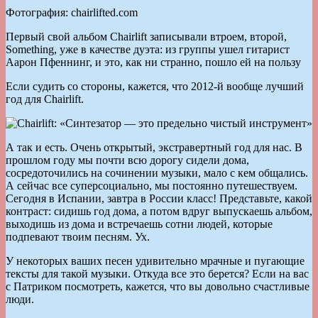
Фотография: chairlifted.com
Первый свой альбом Chairlift записывали втроем, второй,
Something, уже в качестве дуэта: из группы ушел гитарист
Аарон Пфеннинг, и это, как ни странно, пошло ей на пользу
Если судить со стороны, кажется, что 2012-й вообще лучший
год для Chairlift.
А так и есть. Очень открытый, экстравертный год для нас. В
прошлом году мы почти всю дорогу сидели дома,
сосредоточились на сочинении музыки, мало с кем общались.
А сейчас все суперсоциально, мы постоянно путешествуем.
Сегодня в Испании, завтра в России класс! Представьте, какой
контраст: сидишь год дома, а потом вдруг выпускаешь альбом,
выходишь из дома и встречаешь сотни людей, которые
подпевают твоим песням. Ух.
У некоторых ваших песен удивительно мрачные и пугающие
тексты для такой музыки. Откуда все это берется? Если на вас
с Патриком посмотреть, кажется, что вы довольно счастливые
люди.