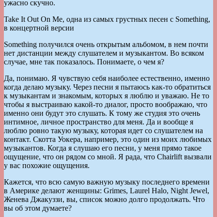
ужасно скучно.
Take It Out On Me, одна из самых грустных песен с Something,
в концертной версии
Something получился очень открытым альбомом, в нем почти
нет дистанции между слушателем и музыкантом. Во всяком
случае, мне так показалось. Понимаете, о чем я?
Да, понимаю. Я чувствую себя наиболее естественно, именно
когда делаю музыку. Через песни я пытаюсь как-то обратиться
к музыкантам и знакомым, которых я люблю и уважаю. Не то
чтобы я выстраиваю какой-то диалог, просто воображаю, что
именно они будут это слушать. К тому же студия это очень
интимное, личное пространство для меня. Да и вообще я
люблю ровно такую музыку, которая идет со слушателем на
контакт. Скотта Уокера, например, это один из моих любимых
музыкантов. Когда я слушаю его песни, у меня прямо такое
ощущение, что он рядом со мной. Я рада, что Chairlift вызвали
у вас похожие ощущения.
Кажется, что всю самую важную музыку последнего времени
в Америке делают женщины: Grimes, Laurel Halo, Night Jewel,
Женева Джакуззи, вы, список можно долго продолжать. Что
вы об этом думаете?