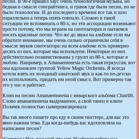
песни. В 90-е пришел хаус очень технологичная музыка, но
бедная в смысле сонграйтинга, и гранж где были песни, но не
было технологии. И до последнего времени все так и шло
параллельно а теперь опять совпало. Сложно в такой
ситуации не вспоминать о 80-х, но эти ассоциации возникают
просто потому, что мы играем на синтезаторах и пытаемся
писать красивые песни. Что же до звука на альбоме если вы
обратите внимание, мы очень сильно ограничили себя в
смысле звуков синтезатора: на всем альбоме есть примерно
десять из них, которые мы используем. Некоторые из них
действительно позаимствованы у групп из 80-х, которые я
люблю. Например, в Amanaemonesia есть такая перкуссия, вот
она вдохновлен группой Yellow Magic Orchestra. Я всегда
хотела взять их холодный азиатский звук и как-то по-детски
их использовать, придать им иной смысл. Вот примерно так
это у нас и работает.
Клип на песню Amanaemonesia с январского альбома Chairlift.
Слово amanaemonesia выдуманное, а свой танец в клипе
Полачек полностью сымпровизировала
Вы так много пишете про еду в своем твиттере, для вас это
явно важная тема. Еда когда-нибудь вас вдохновляла на
написание песни?
(Смеется.) Нет, пожалуй что нет. Наоборот работа над