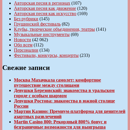
Авторская песня в регионах
(107)
Авторская песня как движение
(120)
Авторская песня как искусство
(169)
Без рубрики
(145)
Грушинский фестиваль
(82)
Клубы, творческие объединения, театры
(141)
Музыкальные инструменты
(69)
Новости
(42 062)
Обо всем
(112)
Персоналии
(134)
Фестивали, конкурсы, концерты
(233)
Свежие записи
Москва Махачкала самолет: комфортное
путешествие между столицами
Девушки Березовский: знакомства в уральском
городе с особым шармом
Девушки Ростова: знакомства в южной столице
России
Мартин Казино: Премиум-платформа для ценителей
азартных развлечений
Martin Casino 800: Рекордный 800% бонус и
безграничные возможности для выигрыша