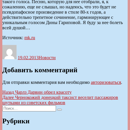
такого голоса. Песню, которую для нее отобрали, я, к
сожалению, еще не слышал, но надеюсь, что это будет не
псевдопафосное произведение в стиле 80-х годов, а
действительно трепетное сочинение, гармонирующее с
уникальным голосом Дины Гариповой. Я буду за нее болеть
всей душой…
Источник:
mk.ru
Автор
Опубликовано
Рубрики
19.02.2013
Новости
Добавить комментарий
Для отправки комментария вам необходимо
авторизоваться
.
Навигация
Предыдущая
Назад
Чарлз Дарвин обрел красоту
запись:
Следующая
Далее
Чернокожий донецкий таксист веселит пассажиров
по
запись:
шутками из советских фильмов
записям
Искать:
Поиск
Рубрики