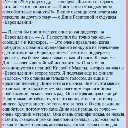
«Уже по 25-му кругу еду, — поворчал Филипп и задался
риторическим вопросом: — И вот кто из молодых звезд
способен такое поднять?!». В силу очевидности ответа мы
перешли на другую тему — о Дине Гариповой и будущем
«Евровидении».
— Я, если бы принимал решение (о кандидатуре на
«Евровидение». — А. Г.) поступил бы точно так же, —
сообщил г-н Киркоров. — Это очень правильно, когда
победитель главного музыкального конкурса на телеканале
едет потом и на «Евровидение». Грамотная поддержка
проекта, тем более такого яркого, как «Голос». К тому же
Дина — очень достойный исполнитель. Она у меня
ассоциируется с певицей Киарой с Мальты, которая заняла на
«Евровидении» второе место. Я подумал еще на финале
«Голоса», что с таким ангельским голосом, да еще и с
красивой песней у Дины есть все шансы. Значит, эта мысль
возникла не только в моем воспаленном евровизийном
воображении, чему я очень рад. Она потрясающая певица!
Надо только не забывать, что это конкурс песни, и теперь
многое будет зависеть от того, что за песня. Очень важно не
ошибиться, потому что сама Дина как певица, ее голос —
очень хрупкий материал. Она очень специфическая, ее нельзя
ставить, скажем, в рамки банальной баллады. Должна быть
какая-то божественная, ангельская, космическая песня для