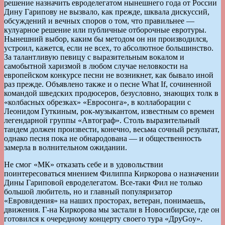
решение назначить евроделегатом нынешнего года от России
Дину Гарипову не вызвало, как прежде, шквала дискуссий,
обсуждений и вечных споров о том, что правильнее —
кулуарное решение или публичные отборочные евротуры.
Нынешний выбор, каким бы методом он ни производился,
устроил, кажется, если не всех, то абсолютное большинство.
За талантливую певицу с выразительным вокалом и
самобытной харизмой в любом случае неловкости на
европейском конкурсе песни не возникнет, как бывало иной
раз прежде. Объявлено также и о песне What If, сочиненной
командой шведских продюсеров, безусловно, знающих толк в
«колбасных обрезках» «Евросонга», в коллаборации с
Леонидом Гуткиным, рок-музыкантом, известным со времен
легендарной группы «Автограф». Столь выразительный
тандем должен произвести, конечно, весьма сочный результат,
однако песня пока не обнародована — и общественность
замерла в волнительном ожидании.
Не смог «МК» отказать себе и в удовольствии
поинтересоваться мнением Филиппа Киркорова о назначении
Дины Гариповой евроделегатом. Все-таки Фил не только
большой любитель, но и главный популяризатор
«Евровидения» на наших просторах, ветеран, понимаешь,
движения. Г-на Киркорова мы застали в Новосибирске, где он
готовился к очередному концерту своего тура «ДруGoy».