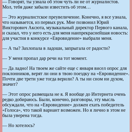
— Говорят, ты узнала об этом чуть ли не от журналистов.
Мол, тебя даже забыли известить об этом…
— Это журналистское преувеличение. Конечно, я все узнала,
что называется, из первых рук. Мне позвонил Юрий
Викторович Аксюта, музыкальный директор Первого канала,
и сказал, что у него есть для меня наипрекраснейшая новость:
для участия в конкурсе «Евровидение» выбрали меня.
— А ты? Захлопала в ладоши, запрыгала от радости?
— У меня пропал дар речи на тот момент.
— Да ладно! На твоем же сайте еще с января висел опрос для
поклонников, верят ли они в твою поездку на «Евровидение».
Почти две трети уже тогда верили? А ты ни сном ни духом,
значит?
— Этот опрос размещала не я. Я вообще до Интернета очень
редко добираюсь. Были, конечно, разговоры, эту мысль
обсуждали, что на «Евровидение» должен ехать победитель
«Голоса», что такой вариант возможен. Но я лично в этом не
была уверена тогда.
— Но хотелось?