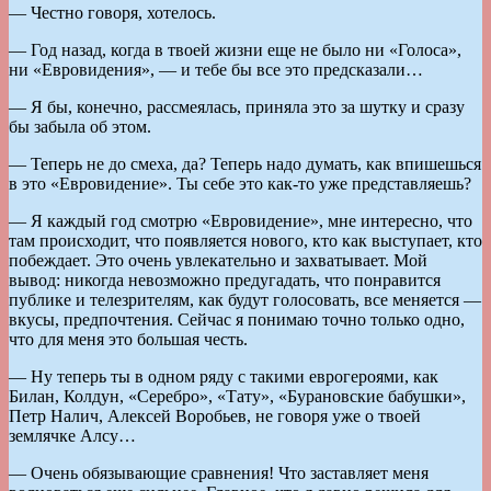
— Честно говоря, хотелось.
— Год назад, когда в твоей жизни еще не было ни «Голоса»,
ни «Евровидения», — и тебе бы все это предсказали…
— Я бы, конечно, рассмеялась, приняла это за шутку и сразу
бы забыла об этом.
— Теперь не до смеха, да? Теперь надо думать, как впишешься
в это «Евровидение». Ты себе это как-то уже представляешь?
— Я каждый год смотрю «Евровидение», мне интересно, что
там происходит, что появляется нового, кто как выступает, кто
побеждает. Это очень увлекательно и захватывает. Мой
вывод: никогда невозможно предугадать, что понравится
публике и телезрителям, как будут голосовать, все меняется —
вкусы, предпочтения. Сейчас я понимаю точно только одно,
что для меня это большая честь.
— Ну теперь ты в одном ряду с такими еврогероями, как
Билан, Колдун, «Серебро», «Тату», «Бурановские бабушки»,
Петр Налич, Алексей Воробьев, не говоря уже о твоей
землячке Алсу…
— Очень обязывающие сравнения! Что заставляет меня