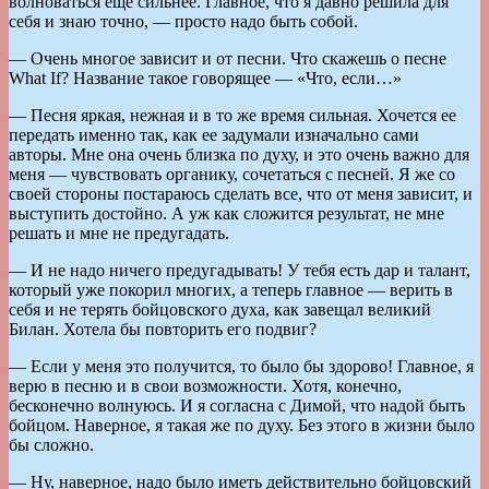
волноваться еще сильнее. Главное, что я давно решила для
себя и знаю точно, — просто надо быть собой.
— Очень многое зависит и от песни. Что скажешь о песне
What If? Название такое говорящее — «Что, если…»
— Песня яркая, нежная и в то же время сильная. Хочется ее
передать именно так, как ее задумали изначально сами
авторы. Мне она очень близка по духу, и это очень важно для
меня — чувствовать органику, сочетаться с песней. Я же со
своей стороны постараюсь сделать все, что от меня зависит, и
выступить достойно. А уж как сложится результат, не мне
решать и мне не предугадать.
— И не надо ничего предугадывать! У тебя есть дар и талант,
который уже покорил многих, а теперь главное — верить в
себя и не терять бойцовского духа, как завещал великий
Билан. Хотела бы повторить его подвиг?
— Если у меня это получится, то было бы здорово! Главное, я
верю в песню и в свои возможности. Хотя, конечно,
бесконечно волнуюсь. И я согласна с Димой, что надой быть
бойцом. Наверное, я такая же по духу. Без этого в жизни было
бы сложно.
— Ну, наверное, надо было иметь действительно бойцовский