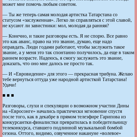
может мне помочь любым советом.
— Ты же теперь самая молодая артистка Татарстана со
статусом «заслуженная». Легко ли справляться с этой славой,
не кусают ли завистники: мол, молодая да ранняя?
— Конечно, и такие разговоры есть. Я не спорю. Все равно
это как аванс, право на это звание, думаю, еще надо
оправдать. Люди годами работают, чтобы заслужить такое
звание, а у меня это так спонтанно получилось, да еще в таком
раннем возрасте. Надеюсь, я смогу заслужить это звание,
доказать, что оно мне далось не просто так.
— И «Евровидение» для этого — прекрасная трибуна. Желаю
тебе вернуться оттуда уже народной артисткой Татарстана!
Удачи!
■ ■ ■
Разговоры, слухи и спекуляции о возможном участии Дины
на «Евросонге» начались практически мгновение спустя
после того, как в декабре в прямом телеэфире Гарипова из
конкурсантки-финалистки превратилась в победительницу
телеконкурса, ставшего подлинной музыкальной бомбой
сезона. Оттого, видимо, озвученное накануне «волевое»