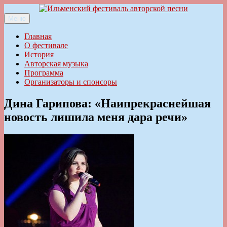
Перейти
к
Меню
Ильменский фестиваль авторской песни
содержимому
Главная
О фестивале
История
Авторская музыка
Программа
Организаторы и спонсоры
Дина Гарипова: «Наипрекраснейшая
новость лишила меня дара речи»