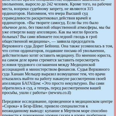
увольнении, выросло до 242 человек. Кроме того, на рабочие
места, вопреки судебному запрету, не являются 315
ординаторов. Напомним, что вчера Высший суд
справедливости раскритиковал действия врачей и
ординаторов. «Вы творите самосуд. Если бы это было
обычное дело, без тяжелой общественной атмосферы, мы бы
уже отвергли вашу апелляцию. Как вы могли бросить
больных? Вы сами вбиваете последний гвоздь в гроб
общественной медицины», — заявила председатель
Верховного суда Дорит Бейниш. Она также усомнилась в том,
что сотни ординаторов, подавшие письма об увольнении,
действительно хотят оставить медицину. По мнению юриста,
на самом деле врачи стремятся заставить пересмотреть
условия трудового соглашения между Медицинской
ассоциацией и министерством финансов. Судья Верховного
суда Ханаан Мельцер выразил возмущение тем, что врачи
отказались выйти на работу накануне рассмотрения своей
апелляции БАГАЦем: «Это просто некультурно. Вы сами
обратились в суд, а теперь, перед рассмотрением вашей
просьбы, ушли с работы» (newsru.co.il)
Передовое исследование, проведенное в медицинском центре
«Сорока» в Беэр-Шеве, привело специалистов к
неожиданному выводу: купание в Мертвом море способно
привести к понижению уровня сахара в крови диабетиков.