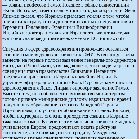
— заявил профессор Гамзо. Позднее в эфире радиостанции
«Коль Исраэль», заместитель министра здравоохранения Яков
Лицман сказал, что Израиль прилагает усилия с тем, чтобы
привести в страну сотни дипломированных специалистов из
Германии, Голландии, Франции и Великобритании.
Индийские доктора появятся в Израиле только в том случае,
если они сдали медицинские экзамены в ЕС. (orbita.co.il)
Ситуация в сфере здравоохранения продолжает оставаться
главной темой ведущих израильских СМИ. В пятницу газеты
вынесли на первые полосы заявление генерального директора
минздрава Рони Гамзо, утверждающего, что в ходе закрытого
совещания глава правительства Биньямин Нетаниягу
предложил пригласить в Израиль врачей из Индии. В
утреннем эфире радиостанции «Коль Исраэль» замминистра
здравоохранения Яаков Лицман опроверг заявление Гамзо.
Вместе с тем, он сообщил, что руководство министерства
готово признать медицинские дипломы израильских врачей,
получивших образование в странах Западной Европы.
Израильтянам, получившим образование в странах Европы,
чтобы подтвердить степень, приходится сдавать в Израиле
тяжелый экзамен. В связи с этим многие израильские медики,
учившиеся в Европе, предпочитают искать работу на
континенте, а не возвращаться на родину. Между тем,
количество врачей-специалистов, подавших заявления об