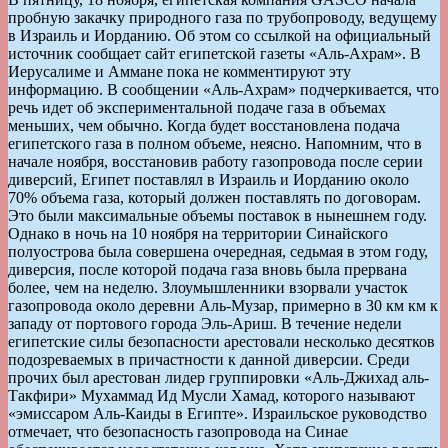
пробную закачку природного газа по трубопроводу, ведущему
в Израиль и Иорданию. Об этом со ссылкой на официальный
источник сообщает сайт египетской газеты «Аль-Ахрам». В
Иерусалиме и Аммане пока не комментируют эту
информацию. В сообщении «Аль-Ахрам» подчеркивается, что
речь идет об экспериментальной подаче газа в объемах
меньших, чем обычно. Когда будет восстановлена подача
египетского газа в полном объеме, неясно. Напомним, что в
начале ноября, восстановив работу газопровода после серии
диверсий, Египет поставлял в Израиль и Иорданию около
70% объема газа, который должен поставлять по договорам.
Это были максимальные объемы поставок в нынешнем году.
Однако в ночь на 10 ноября на территории Синайского
полуострова была совершена очередная, седьмая в этом году,
диверсия, после которой подача газа вновь была прервана
более, чем на неделю. Злоумышленники взорвали участок
газопровода около деревни Аль-Музар, примерно в 30 км км к
западу от портового города Эль-Ариш. В течение недели
египетские силы безопасности арестовали несколько десятков
подозреваемых в причастности к данной диверсии. Среди
прочих был арестован лидер группировки «Аль-Джихад аль-
Такфири» Мухаммад Ид Мусли Хамад, которого называют
«эмиссаром Аль-Каиды в Египте». Израильское руководство
отмечает, что безопасность газопровода на Синае