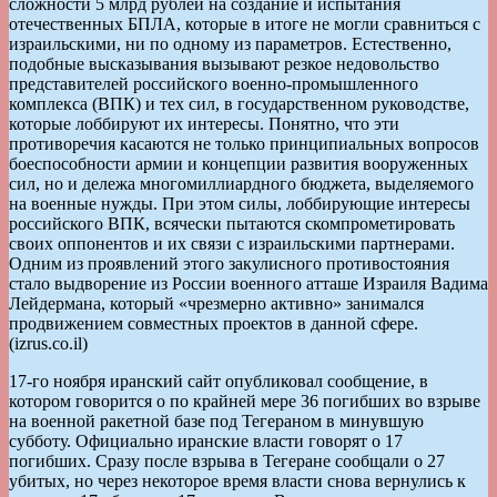
сложности 5 млрд рублей на создание и испытания
отечественных БПЛА, которые в итоге не могли сравниться с
израильскими, ни по одному из параметров. Естественно,
подобные высказывания вызывают резкое недовольство
представителей российского военно-промышленного
комплекса (ВПК) и тех сил, в государственном руководстве,
которые лоббируют их интересы. Понятно, что эти
противоречия касаются не только принципиальных вопросов
боеспособности армии и концепции развития вооруженных
сил, но и дележа многомиллиардного бюджета, выделяемого
на военные нужды. При этом силы, лоббирующие интересы
российского ВПК, всячески пытаются скомпрометировать
своих оппонентов и их связи с израильскими партнерами.
Одним из проявлений этого закулисного противостояния
стало выдворение из России военного атташе Израиля Вадима
Лейдермана, который «чрезмерно активно» занимался
продвижением совместных проектов в данной сфере.
(izrus.co.il)
17-го ноября иранский сайт опубликовал сообщение, в
котором говорится о по крайней мере 36 погибших во взрыве
на военной ракетной базе под Тегераном в минувшую
субботу. Официально иранские власти говорят о 17
погибших. Сразу после взрыва в Тегеране сообщали о 27
убитых, но через некоторое время власти снова вернулись к