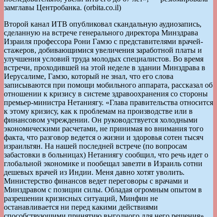
замглавы Центробанка. (orbita.co.il)
Второй канал ИТВ опубликовал скандальную аудиозапись,
сделанную на встрече генерального директора Минздрава
Израиля профессора Рони Гамзо с представителями врачей-
стажеров, добивающимися увеличения заработной платы и
улучшения условий труда молодых специалистов. Во время
встречи, проходившей на этой неделе в здании Минздрава в
Иерусалиме, Гамзо, который не знал, что его слова
записываются при помощи мобильного аппарата, рассказал об
отношении к кризису в системе здравоохранения со стороны
премьер-министра Нетаниягу. «Глава правительства относится
к этому кризису, как к проблемам на производстве или в
финансовом учреждении. Он руководствуется холодными
экономическими расчетами, не принимая во внимания того
факта, что разговор ведется о жизни и здоровья сотен тысяч
израильтян. На нашей последней встрече (по вопросам
забастовки в больницах) Нетаниягу сообщил, что речь идет о
глобальной экономике и пообещал завезти в Израиль сотни
дешевых врачей из Индии. Меня давно хотят уволить.
Министерство финансов ведет переговоры с врачами и
Минздравом с позиции силы. Обладая огромным опытом в
разрешении кризисных ситуаций, Минфин не
останавливается ни перед какими действиями
способствующими принятию выгодного для него решения»,