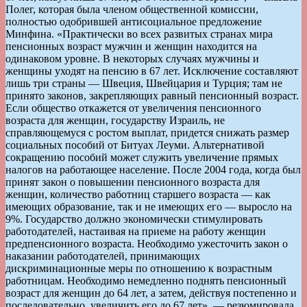
Полег, которая была членом общественной комиссии,
полностью одобрившей антисоциальное предложение
Минфина. «Практически во всех развитых странах мира
пенсионных возраст мужчин и женщин находится на
одинаковом уровне. В некоторых случаях мужчины и
женщины уходят на пенсию в 67 лет. Исключение составляют
лишь три страны — Швеция, Швейцария и Турция; там не
принято законов, закрепляющих равный пенсионный возраст.
Если общество откажется от увеличения пенсионного
возраста для женщин, государству Израиль, не
справляющемуся с ростом выплат, придется снижать размер
социальных пособий от Битуах Леуми. Альтернативой
сокращению пособий может служить увеличение прямых
налогов на работающее население. После 2004 года, когда был
принят закон о повышении пенсионного возраста для
женщин, количество работниц старшего возраста — как
имеющих образование, так и не имеющих его — выросло на
9%. Государство должно экономически стимулировать
работодателей, настаивая на приеме на работу женщин
предпенсионного возраста. Необходимо ужесточить закон о
наказании работодателей, принимающих
дискриминационные меры по отношению к возрастным
работницам. Необходимо немедленно поднять пенсионный
возраст для женщин до 64 лет, а затем, действуя постепенно и
последовательно, увеличить его до 67 лет», — резюмировала