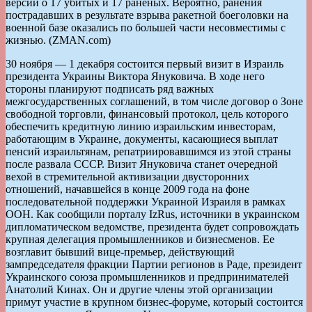
версии о 17 убитых и 17 раненых. Вероятно, ранения
пострадавших в результате взрыва ракетной боеголовки на
военной базе оказались по большей части несовместимы с
жизнью. (ZMAN.com)
30 ноября — 1 декабря состоится первый визит в Израиль
президента Украины Виктора Януковича. В ходе него
стороны планируют подписать ряд важных
межгосударственных соглашений, в том числе договор о Зоне
свободной торговли, финансовый протокол, цель которого
обеспечить кредитную линию израильским инвесторам,
работающим в Украине, документы, касающиеся выплат
пенсий израильтянам, репатриировавшимся из этой страны
после развала СССР. Визит Януковича станет очередной
вехой в стремительной активизации двусторонних
отношений, начавшейся в конце 2009 года на фоне
последовательной поддержки Украиной Израиля в рамках
ООН. Как сообщили порталу IzRus, источники в украинском
дипломатическом ведомстве, президента будет сопровождать
крупная делегация промышленников и бизнесменов. Ее
возглавит бывший вице-премьер, действующий
зампредседателя фракции Партии регионов в Раде, президент
Украинского союза промышленников и предпринимателей
Анатолий Кинах. Он и другие члены этой организации
примут участие в крупном бизнес-форуме, который состоится