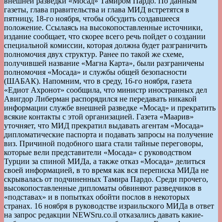
внешней разведки «Мосад» Тамиром Пардо. По данным
газеты, глава правительства и глава МИД встретятся в
пятницу, 18-го ноября, чтобы обсудить создавшееся
положение. Ссылаясь на высокопоставленные источники,
издание сообщает, что скорее всего речь пойдет о создании
специальной комиссии, которая должна будет разграничить
полномочия двух структур. Ранее по такой же схеме,
получившей название «Магна Карта», были разграничены
полномочия «Мосада» и службы общей безопасности
(ШАБАК). Напомним, что в среду, 16-го ноября, газета
«Едиот Ахронот» сообщила, что министр иностранных дел
Авигдор Либерман распорядился не передавать никакой
информации службе внешней разведке «Мосад» и прекратить
всякие контакты с этой организацией. Газета «Маарив»
уточняет, что МИД прекратил выдавать агентам «Мосада»
дипломатические паспорта и подавать запросы на получение
виз. Причиной подобного шага стали тайные переговоры,
которые вели представители «Мосада» с руководством
Турции за спиной МИДа, а также отказ «Мосада» делиться
своей информацией, в то время как вся переписка МИДа не
скрывалась от подчиненных Тамира Пардо. Среди прочего,
высокопоставленные дипломаты обвиняют разведчиков в
«подставах» и в попытках обойти послов в некоторых
странах. 16 ноября в руководстве израильского МИДа в ответ
на запрос редакции NEWSru.co.il отказались давать какие-