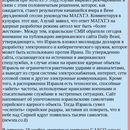
связи с этим половинчатым решением, которое, как
ожидается, станет результатом начавшейся вчера в Вене
двухдневной сессии руководства МАГАТЭ. Комментируя в
кулуарах этот шаг, Азулай заявил, что ответ МАГАТЭ на
ядерные разработки режима аятолл мог быть «более
жестким». Между тем, израильские СМИ обратили сегодня
внимание на публикацию американского сайта Daily Beast,
утверждающего, что Израиль вложил миллиарды долларов в
разработку электронного и кибернетического оружия, которое
может быть использовано против Ирана. По утверждению
сайта, ссылающегося на источники в американских
спецслужбах, в случае атаки на иранские ядерные объекты
Израиль не ограничится ракетными ударами и авианалетами,
а выведет из строя системы электроснабжения, интернет, сети
сотовой связи и другие электронные коммуникации. Кроме
того, в распоряжении Израиля есть технологии, способные
«забить» частоты, используемые иранскими военными и
спасательными службами в экстренных ситуациях. Сайт
напоминает об уничтожении израильскими самолетами
сирийского ядерного объекта. Тогда Израиль сумел
«ослепить» сирийские радары, заставив их поверить, что в
небе над Сирией вдруг появились тысячи самолетов.
(newsru.co.il)
В пятницу, 18 ноября, египетская компания GASCO начала