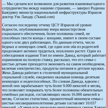
— Мы сделаем все возможное для развития взаимовыгодного
сотрудничества между нашими странами, — заверил Родиона
Бажуряну министр национальной инфраструктуры Израиля
доктор Узи Ландау. (7kanal.com)
Согласно последнему отчему ЦСУ Израиля об уровне
бедности, опубликованному вчера министерством
социального обеспечения, более половины семей, не
способных свести концы с концами, имеют в своем составе
одного или двух работающих. По данным отчета, число
бедных и неимущих семей, где один или оба из родителей
продолжают активно трудиться, неуклонно растет. Один из
собеседников издания Ynet по имени Давид, который работает
охранником на полную ставку, рассказал, что его семье с
шестью детьми приходится экономить на самом необходимом,
включая электричество, продукты питания и детские кружки.
Жена Давида работает в столичной муниципальной
социальной службе, ежедневно оказывая помощь десяткам
неимущих и недееспособных. По словам Давида, вдвоем с
женой они зарабатывают чуть более 9.000 шекелей в месяц,
что позволяет покрывать чуть более половины обязательных
семейных расходов, составляющих около 16.000 шекелей в
месяц. Согласно статистике, прожиточный минимум семьи с
шестью несовершеннолетними детьми составляет 10.037
шекелей. «У меня есть несколько неоплаченных счетов Хеврат