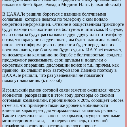
находятся Бней-Брак, Эльад и Модиин-Илит. (cursorinfo.co.il)
В ЦАХАЛе решили бороться с излишне болтливыми
солдатами, которые делятся по телефону с кем попало
секретной информацией. Отныне в общественном транспорте
будут находиться охотники на болтунов в штатском. В случае,
если солдаты будут рассказывать друг другу или по телефону
о том, что врагу не следует знать, им будет выписана жалоба,
после чего информация о нарушении будет передана в их
военную часть, где болтунов будут судить. ИА Ynet отмечает,
то несмотря на кампанию по борьбе с болтливостью, солдаты
продолжают рассказывать свои друзьям и подругам о
секретных операциях, дислокации войск и т.д., причем, как
правило, их слышит весь автобус/вагон Именно поэтому в
ЦАХАЛе решили, что раз увещевания не помогают —
помогут наказания. (izrus.co.il)
Израильский рынок сотовой связи заметно оживился: число
абонентов, разорвавших в этом году договоры со своими
сотовыми компаниями, приблизилось к 20%, сообщает Globes,
отмечая, что примерно такой же уровень мобильности
клиентов характерен для «нормальных» западных рынков.
Такие перемены связывают с реформами, осуществленными
министерством связи, — в первую очередь, с отменой
штрафов за досрочное расторжение договоров с