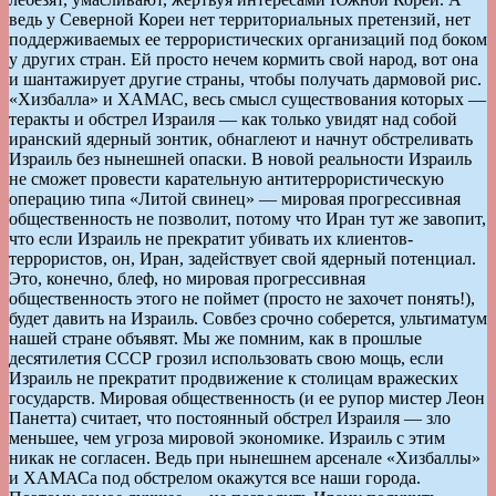
ведь у Северной Кореи нет территориальных претензий, нет
поддерживаемых ее террористических организаций под боком
у других стран. Ей просто нечем кормить свой народ, вот она
и шантажирует другие страны, чтобы получать дармовой рис.
«Хизбалла» и ХАМАС, весь смысл существования которых —
теракты и обстрел Израиля — как только увидят над собой
иранский ядерный зонтик, обнаглеют и начнут обстреливать
Израиль без нынешней опаски. В новой реальности Израиль
не сможет провести карательную антитеррористическую
операцию типа «Литой свинец» — мировая прогрессивная
общественность не позволит, потому что Иран тут же завопит,
что если Израиль не прекратит убивать их клиентов-
террористов, он, Иран, задействует свой ядерный потенциал.
Это, конечно, блеф, но мировая прогрессивная
общественность этого не поймет (просто не захочет понять!),
будет давить на Израиль. Совбез срочно соберется, ультиматум
нашей стране объявят. Мы же помним, как в прошлые
десятилетия СССР грозил использовать свою мощь, если
Израиль не прекратит продвижение к столицам вражеских
государств. Мировая общественность (и ее рупор мистер Леон
Панетта) считает, что постоянный обстрел Израиля — зло
меньшее, чем угроза мировой экономике. Израиль с этим
никак не согласен. Ведь при нынешнем арсенале «Хизбаллы»
и ХАМАСа под обстрелом окажутся все наши города.