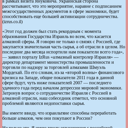
в рамках визита Януковича. Украинская сторона
рассчитывают, что это мероприятие, наравне с подписанием
межгосударственных документов в сфере экономики, будет
способствовать еще большей активизации сотрудничества.
(izrus.co.il)
«Этот год должен был стать рекордным с момента
образования Государства Израиль во всем, что касается
алмазной сферы. Я говорю не только о связях с Россией, где
закупается значительная часть сырья, а об отрасли в целом. Но
последние два месяца испортили нам показатели всего года»,
— заявил порталу IzRus «алмазный контролер Израиля» —
директор департамент министерства промышленности и
торговли по надзору за торговлей алмазами Шмуэль
Мордехай. По его словам, из-за «второй волны» финансового
кризиса на Западе, общие показатели 2011 года в данной
сфере будут, чуть ниже показателей 2007 — последнего
удачного года перед началом депрессии мировой экономики.
Затронув вопрос о сотрудничестве Израиля с Россией в
алмазной отрасли, наш собеседник отметил, что основной
проблемой являются недопоставки сырья.
Вы имеете ввиду, что израильтяне способны переработать
больше алмазов, чем они покупают в России?
Не только это. Я имею ввиду ограничения с российской