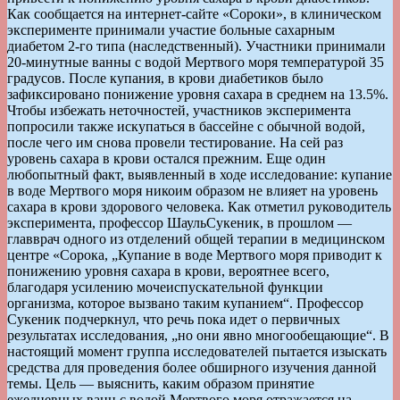
Как сообщается на интернет-сайте «Сороки», в клиническом
эксперименте принимали участие больные сахарным
диабетом 2-го типа (наследственный). Участники принимали
20-минутные ванны с водой Мертвого моря температурой 35
градусов. После купания, в крови диабетиков было
зафиксировано понижение уровня сахара в среднем на 13.5%.
Чтобы избежать неточностей, участников эксперимента
попросили также искупаться в бассейне с обычной водой,
после чего им снова провели тестирование. На сей раз
уровень сахара в крови остался прежним. Еще один
любопытный факт, выявленный в ходе исследование: купание
в воде Мертвого моря никоим образом не влияет на уровень
сахара в крови здорового человека. Как отметил руководитель
эксперимента, профессор ШаульСукеник, в прошлом —
главврач одного из отделений общей терапии в медицинском
центре «Сорока, „Купание в воде Мертвого моря приводит к
понижению уровня сахара в крови, вероятнее всего,
благодаря усилению мочеиспускательной функции
организма, которое вызвано таким купанием“. Профессор
Сукеник подчеркнул, что речь пока идет о первичных
результатах исследования, „но они явно многообещающие“. В
настоящий момент группа исследователей пытается изыскать
средства для проведения более обширного изучения данной
темы. Цель — выяснить, каким образом принятие
ежедневных ванн с водой Мертвого моря отражается на