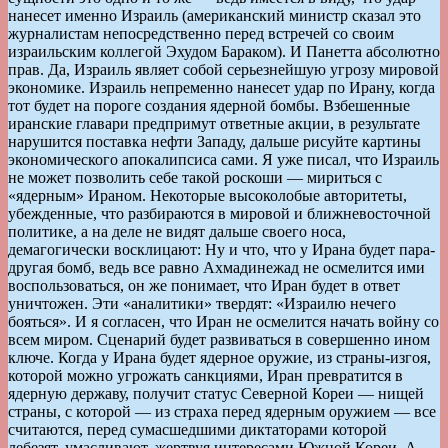
нанесет именно Израиль (американский министр сказал это
журналистам непосредственно перед встречей со своим
израильским коллегой Эхудом Бараком). И Панетта абсолютно
прав. Да, Израиль являет собой серьезнейшую угрозу мировой
экономике. Израиль непременно нанесет удар по Ирану, когда
тот будет на пороге создания ядерной бомбы. Взбешенные
иранские главари предпримут ответные акции, в результате
нарушится поставка нефти Западу, дальше рисуйте картины
экономического апокалипсиса сами. Я уже писал, что Израиль
не может позволить себе такой роскоши — мириться с
«ядерным» Ираном. Некоторые высоколобые авторитеты,
убежденные, что разбираются в мировой и ближневосточной
политике, а на деле не видят дальше своего носа,
демагогически восклицают: Ну и что, что у Ирана будет пара-
другая бомб, ведь все равно Ахмадинежад не осмелится ими
воспользоваться, он же понимает, что Иран будет в ответ
уничтожен. Эти «аналитики» твердят: «Израилю нечего
бояться». И я согласен, что Иран не осмелится начать войну со
всем миром. Сценарий будет развиваться в совершенно ином
ключе. Когда у Ирана будет ядерное оружие, из страны-изгоя,
которой можно угрожать санкциями, Иран превратится в
ядерную державу, получит статус Северной Кореи — нищей
страны, с которой — из страха перед ядерным оружием — все
считаются, перед сумасшедшими диктаторами которой
лебезят, умасливают, жертвуя интересами Южной Кореи. А