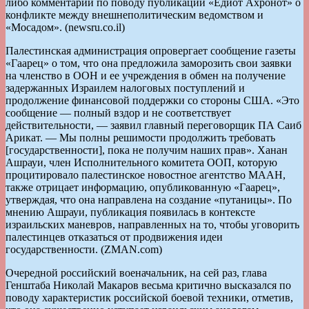
либо комментарии по поводу публикации «Едиот Ахронот» о
конфликте между внешнеполитическим ведомством и
«Мосадом». (newsru.co.il)
Палестинская администрация опровергает сообщение газеты
«Гаарец» о том, что она предложила заморозить свои заявки
на членство в ООН и ее учреждения в обмен на получение
задержанных Израилем налоговых поступлений и
продолжение финансовой поддержки со стороны США. «Это
сообщение — полный вздор и не соответствует
действительности, — заявил главный переговорщик ПА Саиб
Арикат. — Мы полны решимости продолжить требовать
[государственности], пока не получим наших прав». Ханан
Ашрауи, член Исполнительного комитета ООП, которую
процитировало палестинское новостное агентство МААН,
также отрицает информацию, опубликованную «Гаарец»,
утверждая, что она направлена на создание «путаницы». По
мнению Ашрауи, публикация появилась в контексте
израильских маневров, направленных на то, чтобы уговорить
палестинцев отказаться от продвижения идеи
государственности. (ZMAN.com)
Очередной российский военачальник, на сей раз, глава
Генштаба Николай Макаров весьма критично высказался по
поводу характеристик российской боевой техники, отметив,