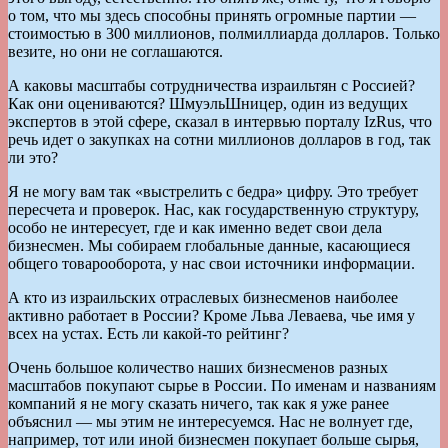
о том, что мы здесь способны принять огромные партии —
стоимостью в 300 миллионов, полмиллиарда долларов. Только
везите, но они не соглашаются.
А каковы масштабы сотрудничества израильтян с Россией?
Как они оцениваются? ШмуэльШницер, один из ведущих
экспертов в этой сфере, сказал в интервью порталу IzRus, что
речь идет о закупках на сотни миллионов долларов в год, так
ли это?
Я не могу вам так «выстрелить с бедра» цифру. Это требует
пересчета и проверок. Нас, как государственную структуру,
особо не интересует, где и как именно ведет свои дела
бизнесмен. Мы собираем глобальные данные, касающиеся
общего товарооборота, у нас свои источники информации.
А кто из израильских отраслевых бизнесменов наиболее
активно работает в России? Кроме Льва Леваева, чье имя у
всех на устах. Есть ли какой-то рейтинг?
Очень большое количество наших бизнесменов разных
масштабов покупают сырье в России. По именам и названиям
компаний я не могу сказать ничего, так как я уже ранее
объяснил — мы этим не интересуемся. Нас не волнует где,
например, тот или иной бизнесмен покупает больше сырья,