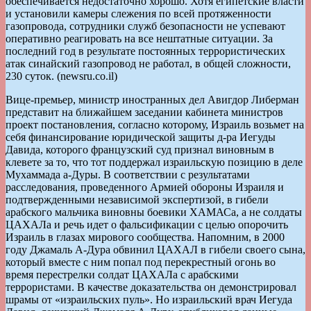
обеспечивается недостаточно хорошо. Хотя египетские власти
и установили камеры слежения по всей протяженности
газопровода, сотрудники служб безопасности не успевают
оперативно реагировать на все нештатные ситуации. За
последний год в результате постоянных террористических
атак синайский газопровод не работал, в общей сложности,
230 суток. (newsru.co.il)
Вице-премьер, министр иностранных дел Авигдор Либерман
представит на ближайшем заседании кабинета министров
проект постановления, согласно которому, Израиль возьмет на
себя финансирование юридической защиты д-ра Иегуды
Давида, которого французский суд признал виновным в
клевете за то, что тот поддержал израильскую позицию в деле
Мухаммада а-Дуры. В соответствии с результатами
расследования, проведенного Армией обороны Израиля и
подтвержденными независимой экспертизой, в гибели
арабского мальчика виновны боевики ХАМАСа, а не солдаты
ЦАХАЛа и речь идет о фальсификации с целью опорочить
Израиль в глазах мирового сообщества. Напомним, в 2000
году Джамаль А-Дура обвинил ЦАХАЛ в гибели своего сына,
который вместе с ним попал под перекрестный огонь во
время перестрелки солдат ЦАХАЛа с арабскими
террористами. В качестве доказательства он демонстрировал
шрамы от «израильских пуль». Но израильский врач Иегуда