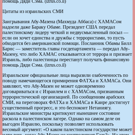
помощь Дяди Сэма. (izrus.co.il)
Цитаты из израильских СМИ
Заигрывания Абу-Мазена (Махмуда Аббаса) с ХАМАСом
надоели даже Бараку Обаме. Президент США передал
палестинскому лидеру четкий и недвусмысленный посыл —
если он хочет единства и дружбы с террористами, то пусть
обходится без американской помощи. Посланник Обамы Билл
Барнс — заместитель главы госдепартамента — передал Абу-
Мазену, что либо ХАМАС отказывается от террора и признает
Израиль, либо палестинцы перестанут получать финансовую
помощь Дяди Сэма. (izrus.co.il)
Израильские официальные лица выразили озабоченность по
поводу намечающегося примирения ФАТХа и ХАМАСа. Они
заявляют, что Абу-Мазен не может одновременно
договариваться и с Израилем и с ХАМАСом, признанным
террористической организацией. По сообщениям арабских
СМИ, на переговорах ФАТХа и ХАМАСа в Каире достигнут
существенный прогресс, и это беспокоит Нетаниягу.
Израильские министры критикуют нынешнее состояние
раскола в палестинском лагере. Однако на самом деле он
выгоден Израилю, поскольку позволяет использовать
весомый аргумент: «О каком палестинском государстве может
идти речь, когда Абу-Мазен не контролирует Газу?». На этом