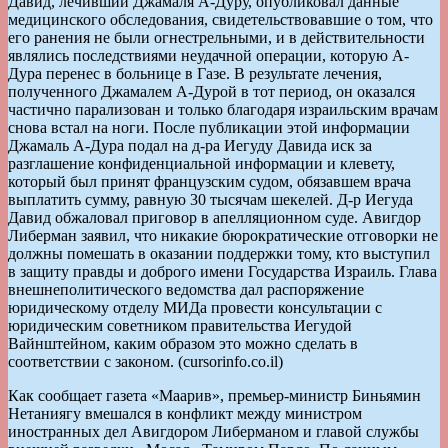
Давид, лечивший Джамаля А-Дуру, опубликовал данные
медицинского обследования, свидетельствовавшие о том, что
его ранения не были огнестрельными, и в действительности
являлись последствиями неудачной операции, которую А-
Дура перенес в больнице в Газе. В результате лечения,
полученного Джамалем А-Дурой в тот период, он оказался
частично парализован и только благодаря израильским врачам
снова встал на ноги. После публикации этой информации
Джамаль А-Дура подал на д-ра Иегуду Давида иск за
разглашение конфиденциальной информации и клевету,
который был принят французским судом, обязавшем врача
выплатить сумму, равную 30 тысячам шекелей. Д-р Иегуда
Давид обжаловал приговор в апелляционном суде. Авигдор
Либерман заявил, что никакие бюрократические отговорки не
должны помешать в оказании поддержки тому, кто выступил
в защиту правды и доброго имени Государства Израиль. Глава
внешнеполитического ведомства дал распоряжение
юридическому отделу МИДа провести консультации с
юридическим советником правительства Иегудой
Вайнштейном, каким образом это можно сделать в
соответствии с законом. (cursorinfo.co.il)
Как сообщает газета «Маарив», премьер-министр Биньямин
Нетаниягу вмешался в конфликт между министром
иностранных дел Авигдором Либерманом и главой службы