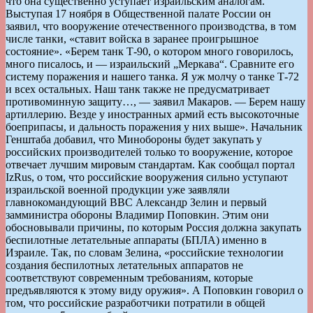
что она существенно уступает израильским аналогам.
Выступая 17 ноября в Общественной палате России он
заявил, что вооружение отечественного производства, в том
числе танки, «ставит войска в заранее проигрышное
состояние». «Берем танк Т-90, о котором много говорилось,
много писалось, и — израильский „Меркава“. Сравните его
систему поражения и нашего танка. Я уж молчу о танке Т-72
и всех остальных. Наш танк также не предусматривает
противоминную защиту…, — заявил Макаров. — Берем нашу
артиллерию. Везде у иностранных армий есть высокоточные
боеприпасы, и дальность поражения у них выше». Начальник
Генштаба добавил, что Минобороны будет закупать у
российских производителей только то вооружение, которое
отвечает лучшим мировым стандартам. Как сообщал портал
IzRus, о том, что российские вооружения сильно уступают
израильской военной продукции уже заявляли
главнокомандующий ВВС Александр Зелин и первый
замминистра обороны Владимир Поповкин. Этим они
обосновывали причины, по которым Россия должна закупать
беспилотные летательные аппараты (БПЛА) именно в
Израиле. Так, по словам Зелина, «российские технологии
создания беспилотных летательных аппаратов не
соответствуют современным требованиям, которые
предъявляются к этому виду оружия». А Поповкин говорил о
том, что российские разработчики потратили в общей