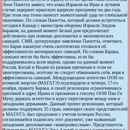
Леон Панетта заявил, что атака Израиля на Иран в лучшем
случае задержит иранскую ядерную программу на два года.
При этом она точно нанесет значительный удар по глобальной
экономике. По словам Панетты, который должен встретиться
сегодня в Канаде с министром обороны Израиля Эхудом
Бараком, на данный момент Белый дом предпочитает
действовать при помощи дипломатии и экономических
санкций. СМИ, цитирующие заявление Панетты, отмечают,
что Барак накануне очень скептически отозвался об
эффективности антииранских санкций. По словам Барака,
санкции могли бы быть эффективны, если бы
поддерживались всем миром, однако на данный момент
Россия, Китай и Индия по разным причинам в этом не
заинтересованы, поэтому не следует обманывать себя, веря в
эффективность санкций. Международное агентство ООН по
атомной энергии (МАГАТЭ) подтвердило в четверг, 17-го
ноября, правоту Барака, в своей резолюции ограничившись
критикой в адрес Ирана и призывом к генсеку ООН Пан Ги
Муну держать агентство в курсе переговоров между ним и
западными державами. Данный проект резолюции, который
должны поддержать 35 стран, имеющих своих представителей
в МАГАТЭ, был предложен с учетом позиции России,
согласившейся подписать этот документ, уже названный
западными дипломатами «компромиссным». Представитель
Израиля при МАГАТЭ Эхуд Азулай выразил разочарование в