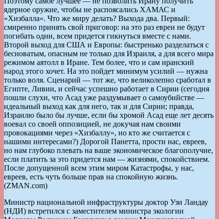
Поэтому самое лучшее — не позволить Ирану получить
ядерное оружие, чтобы не распоясались ХАМАС и
«Хизбалла». Что же миру делать? Выхода два. Первый:
смиренно принять свой приговор: на это раз евреи не будут
погибать одни, всем придется гикнуться вместе с нами.
Второй выход для США и Европы: быстренько разделаться с
бесноватым, опасным не только для Израиля, а для всего мира
режимом аятолл в Иране. Тем более, что и сам иранский
народ этого хочет. На это пойдет минимум усилий — нужна
только воля. Сценарий — тот же, что великолепно сработал в
Египте, Ливии, и сейчас успешно работает в Сирии (сегодня
пошли слухи, что Асад уже раздумывает о самоубийстве —
идеальный выход как для него, так и для Сирии; правда,
Израилю было бы лучше, если бы хромой Асад еще лет десять
воевал со своей оппозицией, не докучая нам своими
провокациями через «Хизбаллу», но кто же считается с
нашими интересами?) Дорогой Панетта, прости нас, евреев,
но нам глубоко плевать на ваше экономическое благополучие,
если платить за это придется нам — жизнями, спокойствием.
После допущенной всем этим миром Катастрофы, у нас,
евреев, есть чуть больше прав на спокойную жизнь.
(ZMAN.com)
Министр национальной инфраструктуры доктор Узи Ландау
(НДИ) встретился с заместителем министра экологии