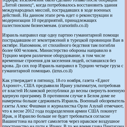
„Литой свинец“, когда потребовалось восстановить здания
международных миссий, пострадавших в ходе военных
действий. На данном этапе речь идет о реконструкции и
модернизации 10 предприятий, принадлежащих
палестинским бизнесменам. (cursorinfo.co.il)
Израиль направил еще одну партию гуманитарной помощи
пострадавшим от землетрясений в турецкой провинции Ван в
октябре. Напомним, от стихийного бедствия там погибли
более 600 человек. Министерство обороны направило в
Турцию морем различное оборудование, в том числе
временные строения для заселения людей, оставшихся без
крова. До сих пор Израиль направил в Турцию четыре груза с
гуманитарной помощью. (izrus.co.il)
Как утверждает в пятницу, 18-го ноября, газета «Едиот
Ахронот», США предъявили Ирану ультиматум, потребовав
от властей Исламской республики до весны свернуть военную
ядерную программу. В противном случае в Белом доме не
намерены больше сдерживать Израиль. Военный обозреватель
газеты Алекс Фишман и журналистка Орли Азулай отмечают,
что к весне 2012 года подразделения армии США покинут
Ирак, и Израилю больше не будет требоваться согласие
Вашингтона на пролет самолетов через иракское воздушное
пространство на пути к Ирану. В то же время глава Пентагона