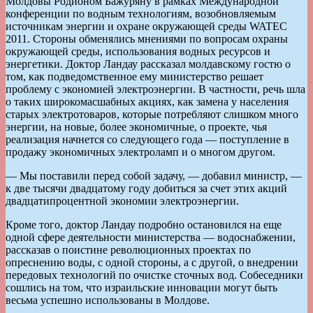
Молдовы Родионом Бажуряну в рамках Международной
конференции по водным технологиям, возобновляемым
источникам энергии и охране окружающей среды WATEC
2011. Стороны обменялись мнениями по вопросам охраны
окружающей среды, использования водных ресурсов и
энергетики. Доктор Ландау рассказал молдавскому гостю о
том, как подведомственное ему министерство решает
проблему с экономией электроэнергии. В частности, речь шла
о таких широкомасшабных акциях, как замена у населения
старых электротоваров, которые потребляют слишком много
энергии, на новые, более экономичные, о проекте, чья
реализация начнется со следующего года — поступление в
продажу экономичных электроламп и о многом другом.
— Мы поставили перед собой задачу, — добавил министр, —
к две тысячи двадцатому году добиться за счет этих акций
двадцатипроцентной экономии электроэнергии.
Кроме того, доктор Ландау подробно остановился на еще
одной сфере деятельности министерства — водоснабжении,
рассказав о поистине революционных проектах по
опреснению воды, с одной стороны, а с другой, о внедрении
передовых технологий по очистке сточных вод. Собеседники
сошлись на том, что израильские инновации могут быть
весьма успешно использованы в Молдове.