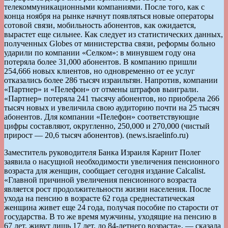
телекоммуникационными компаниями. После того, как с
конца ноября на рынке начнут появляться новые операторы
сотовой связи, мобильность абонентов, как ожидается,
вырастет еще сильнее. Как следует из статистических данных,
полученных Globes от министерства связи, реформы больно
ударили по компании «Селком»: в минувшем году она
потеряла более 31,000 абонентов. В компанию пришли
254,666 новых клиентов, но одновременно от ее услуг
отказались более 286 тысяч израильтян. Напротив, компании
«Партнер» и «Пелефон» от отмены штрафов выиграли.
«Партнер» потеряла 241 тысячу абонентов, но приобрела 266
тысяч новых и увеличила свою аудиторию почти на 25 тысяч
абонентов. Для компании «Пелефон» соответствующие
цифры составляют, округленно, 250,000 и 270,000 (чистый
прирост — 20,6 тысяч абонентов). (news.israelinfo.ru)
Заместитель руководителя Банка Израиля Карнит Полег
заявила о насущной необходимости увеличения пенсионного
возраста для женщин, сообщает сегодня издание Calcalist.
«Главной причиной увеличения пенсионного возраста
является рост продолжительности жизни населения. После
ухода на пенсию в возрасте 62 года среднестатическая
женщина живет еще 24 года, получая пособие по старости от
государства. В то же время мужчины, уходящие на пенсию в
67 лет, живут лишь 17 лет, до 84-летнего возраста», — сказала