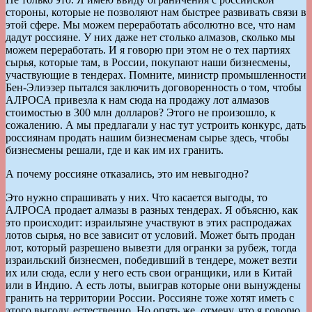
стороны, которые не позволяют нам быстрее развивать связи в
этой сфере. Мы можем переработать абсолютно все, что нам
дадут россияне. У них даже нет столько алмазов, сколько мы
можем переработать. И я говорю при этом не о тех партиях
сырья, которые там, в России, покупают наши бизнесмены,
участвующие в тендерах. Помните, министр промышленности
Бен-Элиэзер пытался заключить договоренность о том, чтобы
АЛРОСА привезла к нам сюда на продажу лот алмазов
стоимостью в 300 млн долларов? Этого не произошло, к
сожалению. А мы предлагали у нас тут устроить конкурс, дать
россиянам продать нашим бизнесменам сырье здесь, чтобы
бизнесмены решали, где и как им их гранить.
А почему россияне отказались, это им невыгодно?
Это нужно спрашивать у них. Что касается выгоды, то
АЛРОСА продает алмазы в разных тендерах. Я объясню, как
это происходит: израильтяне участвуют в этих распродажах
лотов сырья, но все зависит от условий. Может быть продан
лот, который разрешено вывезти для огранки за рубеж, тогда
израильский бизнесмен, победивший в тендере, может везти
их или сюда, если у него есть свои огранщики, или в Китай
или в Индию. А есть лоты, выиграв которые они вынуждены
гранить на территории России. Россияне тоже хотят иметь с
этого выгоду, естественно. Но опять же, отмечу, что я говорю