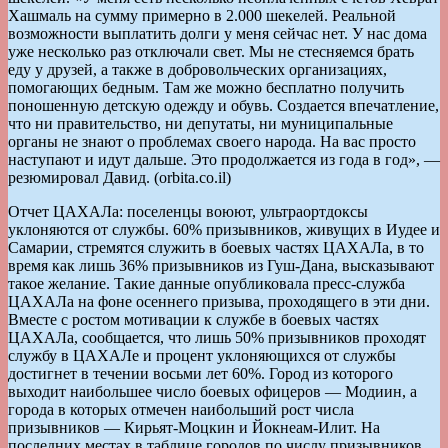
Хашмаль на сумму примерно в 2.000 шекелей. Реальной
возможности выплатить долги у меня сейчас нет. У нас дома
уже несколько раз отключали свет. Мы не стесняемся брать
еду у друзей, а также в добровольческих организациях,
помогающих бедным. Там же можно бесплатно получить
поношенную детскую одежду и обувь. Создается впечатление,
что ни правительство, ни депутаты, ни муниципальные
органы не знают о проблемах своего народа. На вас просто
наступают и идут дальше. Это продолжается из года в год», —
резюмировал Давид. (orbita.co.il)
Отчет ЦАХАЛа: поселенцы воюют, ультраортдоксы
уклоняются от службы. 60% призывников, живущих в Иудее и
Самарии, стремятся служить в боевых частях ЦАХАЛа, в то
время как лишь 36% призывников из Гуш-Дана, высказывают
такое желание. Такие данные опубликовала пресс-служба
ЦАХАЛа на фоне осеннего призыва, проходящего в эти дни.
Вместе с ростом мотивации к службе в боевых частях
ЦАХАЛа, сообщается, что лишь 50% призывников проходят
службу в ЦАХАЛе и процент уклоняющихся от службы
достигнет в течении восьми лет 60%. Город из которого
выходит наибольшее число боевых офицеров — Модиин, а
города в которых отмечен наибольший рост числа
призывников — Кирьят-Моцкин и Йокнеам-Илит. На
последних местах в таблице городов по числу призывников,