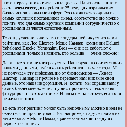
нас интересуют окончательные цифры. На их основании мы
составляем ежегодный рейтинг 25 ведущих израильских
бизнесменов в алмазной сфере. Россия является одним из
самых крупных поставщиков сырья, соответственно можно
понять, что для самых крупных компаний сотрудничество с
россиянами является естественным.
То есть, условно говоря, такие лидеры публикуемого вами
рейтинга, как Лео Шахтер, Моше Намдар, компании Dalumi,
Yahalomei Espeka, Yerushalmi Bros — они все работают с
россиянами, только выяснить, кто больше — очень сложно?
Да, мы же этим не интересуемся. Наше дело, в соответствии с
нашими данными, публиковать рейтинги в начале года. Мы
не получаем эту информацию от бизнесменов — Леваев,
Шахтер, Намдар и прочие не передают нам никакие свои
данные, это наша информация. И, кстати, мы спрашиваем у
самих бизнесменов, есть ли у них проблемы с тем, чтобы
фигурировать в этом списке. И идем им на встречу, если они
не желают этого.
То есть этот рейтинг может быть неполным? Можно в нем не
оказаться, попросив у вас? Вот, например, пару лет назад из
него «выпал» Моше Намдар, ранее занимавший одну из
первых позиций…