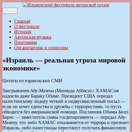
Перейти
к
Меню
Ильменский фестиваль авторской песни
содержимому
Главная
О фестивале
История
Авторская музыка
Программа
Организаторы и спонсоры
«Израиль — реальная угроза мировой
экономике»
Цитаты из израильских СМИ
Заигрывания Абу-Мазена (Махмуда Аббаса) с ХАМАСом
надоели даже Бараку Обаме. Президент США передал
палестинскому лидеру четкий и недвусмысленный посыл —
если он хочет единства и дружбы с террористами, то пусть
обходится без американской помощи. Посланник Обамы Билл
Барнс — заместитель главы госдепартамента — передал Абу-
Мазену, что либо ХАМАС отказывается от террора и признает
Израиль, либо палестинцы перестанут получать финансовую