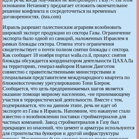
основании Нетаниягу предлагает отложить окончательное
решение конфликта и сосредоточиться на временных
договоренностях. (isra.com)
Израиль разрешит палестинским аграриям возобновить
широкий экспорт продукции из сектора Газы. Ограничение
экспорта было одной из санкций, наложенных Израилем в
рамках блокады сектора. Отмена этого ограничения
свидетельствует о почти полном снятии блокады с сектора.
Как сообщает 18 ноября портал walla.co.il, процесс снятия
блокады обсуждается координатором деятельности ЦАХАЛа
на территориях, генерал-майором Иланом Данготом
совместно с правительственными министерствами и
специальным представителем международного квартета по
ближневосточному урегулированию Тони Блером.
Сообщается, что цель предпринимаемых шагов является
оказание помощи мирному населению, «не принимающему
участия в террористической деятельности. Вместе с тем,
подчеркивается, что на данном этапе, речь не идет об
экспорте из Газы в Израиль. Напомним, что накануне стало
известно о возобновлении поставки стройматериалов для
частных компаний. Завод стройматериалов в Газу был
прекращен из опасений, что цемент и арматура используются
для строительства бункеров и другой инфраструктуры
террора. Исключение было сделано только после операции