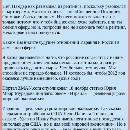
Нет, Намдар как раз вышел из рейтинга, поскольку разошелся
с партнерами. Но этот список — не «Священное Писание».
Он может быть неполным. Из него можно «выпасть» не
только потому, что у тебя бизнес стал хуже работать, или ты
сменил сферу, но и, попросив нас не включать тебя в рейтинг.
Некоторые этим пользуются.
Каким Вы видите будущее отношений Израиля и России в
алмазной сфере?
Я хотел бы надеяться на то, что россияне согласятся с нашим
предложением, озвученным несколько лет назад и начнут
привозить сюда лоты сырья. Чем больше, тем лучше. Мы
способны на гораздо большее. И хотелось бы, чтобы 2012 год
оказался лучше нынешнего. (izrus.co.il)
Портал ZMAN.com опубликовал 18 ноября статью Юрия
Моор-Мурадова под заголовком «Израиль — реальная угроза
мировой экономике»
Израиль — реальная угроза мировой экономике. Так сказал
вчера министр обороны США Леон Панетта. Точнее, он
сказал: «Удар по Ирану будет иметь негативные последствия
не только для США, но и для всей мировой экономики». Но в
сущности это одно и то же — ведь имеется в виду, что удар