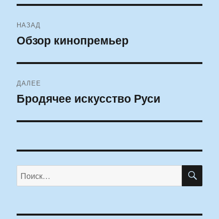
Навигация
НАЗАД
по
Обзор кинопремьер
Предыдущая
запись:
записям
ДАЛЕЕ
Бродячее искусство Руси
Следующая
запись:
ПО
Искать: