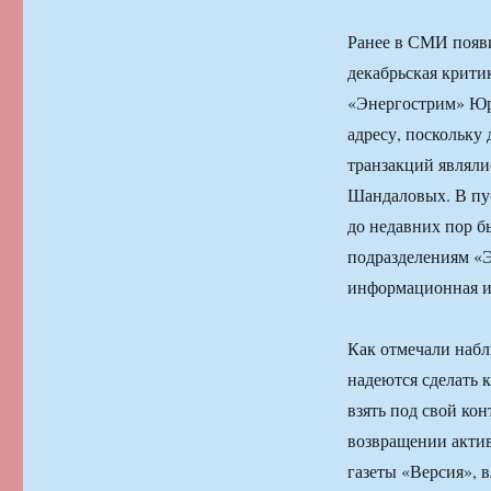
Ранее в СМИ появи
декабрьская крит
«Энергострим» Юри
адресу, поскольку
транзакций являл
Шандаловых. В пу
до недавних пор б
подразделениям «Э
информационная и
Как отмечали набл
надеются сделать 
взять под свой кон
возвращении актив
газеты «Версия»,