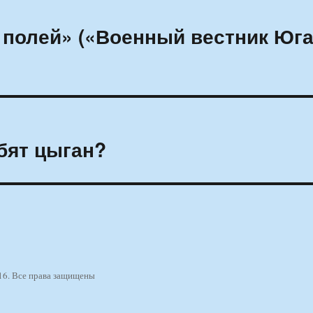
 полей» («Военный вестник Юг
бят цыган?
16. Все права защищены