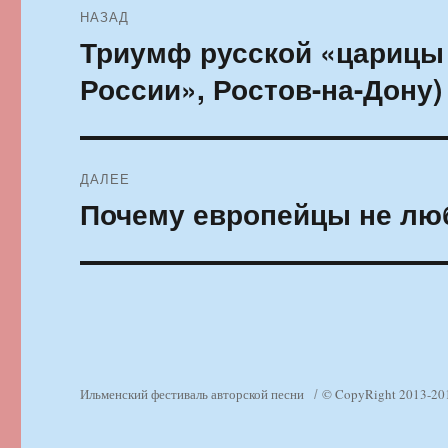
НАЗАД
по
Триумф русской «царицы
Предыдущая
запись:
записям
России», Ростов-на-Дону)
ДАЛЕЕ
Почему европейцы не лю
Следующая
запись:
Ильменский фестиваль авторской песни
© CopyRight 2013-20