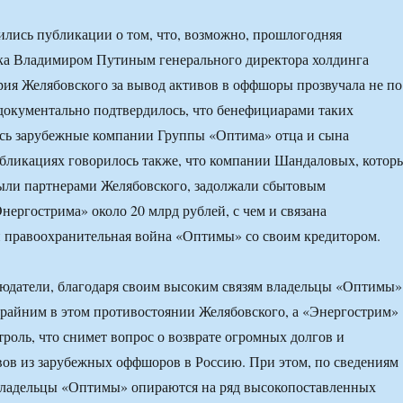
лись публикации о том, что, возможно, прошлогодняя
ика Владимиром Путиным генерального директора холдинга
я Желябовского за вывод активов в оффшоры прозвучала не по
 документально подтвердилось, что бенефициарами таких
ись зарубежные компании Группы «Оптима» отца и сына
бликациях говорилось также, что компании Шандаловых, котор
ыли партнерами Желябовского, задолжали сбытовым
нергострима» около 20 млрд рублей, с чем и связана
 правоохранительная война «Оптимы» со своим кредитором.
юдатели, благодаря своим высоким связям владельцы «Оптимы»
крайним в этом противостоянии Желябовского, а «Энергострим»
троль, что снимет вопрос о возврате огромных долгов и
ов из зарубежных оффшоров в Россию. При этом, по сведениям
 владельцы «Оптимы» опираются на ряд высокопоставленных