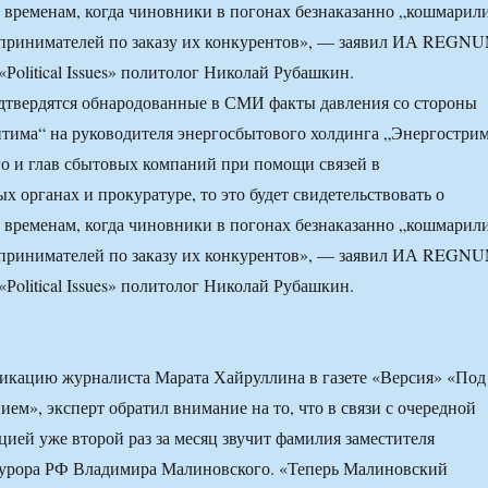
 временам, когда чиновники в погонах безнаказанно „кошмарил
дпринимателей по заказу их конкурентов», — заявил ИА REGN
Рolitical Issues» политолог Николай Рубашкин.
одтвердятся обнародованные в СМИ факты давления со стороны
тима“ на руководителя энергосбытового холдинга „Энергостри
о и глав сбытовых компаний при помощи связей в
х органах и прокуратуре, то это будет свидетельствовать о
 временам, когда чиновники в погонах безнаказанно „кошмарил
дпринимателей по заказу их конкурентов», — заявил ИА REGN
Рolitical Issues» политолог Николай Рубашкин.
икацию журналиста Марата Хайруллина в газете «Версия» «Под
ем», эксперт обратил внимание на то, что в связи с очередной
цией уже второй раз за месяц звучит фамилия заместителя
курора РФ Владимира Малиновского. «Теперь Малиновский