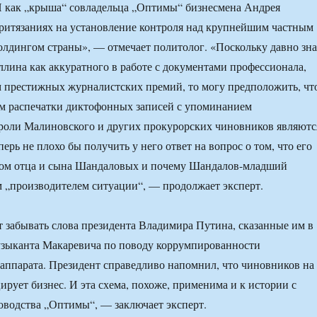
 как „крыша“ совладельца „Оптимы“ бизнесмена Андрея
ритязаниях на установление контроля над крупнейшим частным
лдингом страны», — отмечает политолог. «Поскольку давно зн
лина как аккуратного в работе с документами профессионала,
 престижных журналистских премий, то могу предположить, чт
м распечатки диктофонных записей с упоминанием
роли Малиновского и других прокурорских чиновников являютс
рь не плохо бы получить у него ответ на вопрос о том, что его
есом отца и сына Шандаловых и почему Шандалов-младший
м „производителем ситуации“, — продолжает эксперт.
т забывать слова президента Владимира Путина, сказанные им в
узыканта Макаревича по поводу коррумпированности
аппарата. Президент справедливо напомнил, что чиновников на
рует бизнес. И эта схема, похоже, применима и к истории с
оводства „Оптимы“, — заключает эксперт.