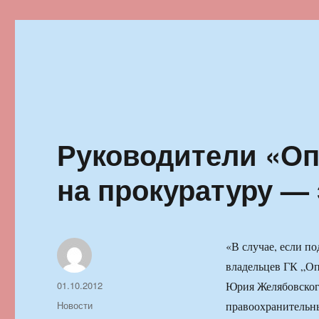
Ильменский фестиваль автор
Руководители «О
на прокуратуру — 
«В случае, если п
владельцев ГК „Оп
Автор
Опубликовано
01.10.2012
Юрия Желябовског
Рубрики
Новости
правоохранительны