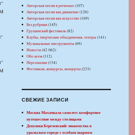
и“
Авторская песня в регионах
(107)
UM
Авторская песня как движение
(120)
Авторская песня как искусство
(169)
Без рубрики
(145)
Грушинский фестиваль
(82)
м“
Клубы, творческие объединения, театры
(141)
Музыкальные инструменты
(69)
Новости
(42 062)
Обо всем
(112)
и“
Персоналии
(134)
Фестивали, конкурсы, концерты
(233)
UM
СВЕЖИЕ ЗАПИСИ
Москва Махачкала самолет: комфортное
путешествие между столицами
Девушки Березовский: знакомства в
уральском городе с особым шармом