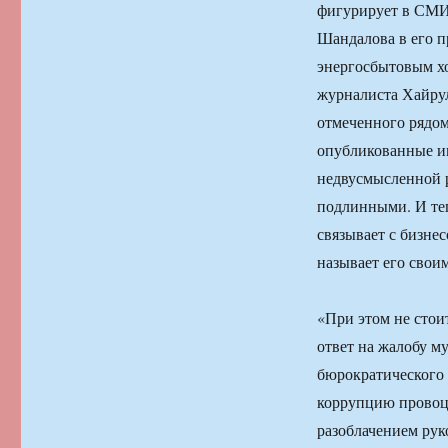
фигурирует в СМИ
Шандалова в его п
энергосбытовым хо
журналиста Хайрул
отмеченного рядом
опубликованные и
недвусмысленной 
подлинными. И тепе
связывает с бизн
называет его свои
«При этом не стои
ответ на жалобу м
бюрократического 
коррупцию провоци
разоблачением рук