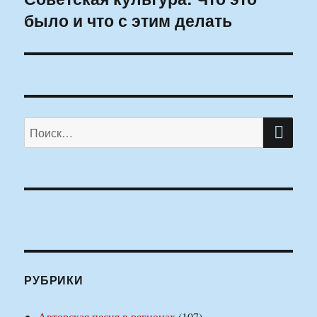
было и что с этим делать
запись:
ПО
Искать:
РУБРИКИ
Авторская песня в регионах
(107)