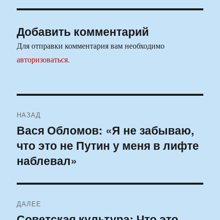
Добавить комментарий
Для отправки комментария вам необходимо
авторизоваться
.
Навигация
НАЗАД
по
Вася Обломов: «Я не забываю,
Предыдущая
что это не Путин у меня в лифте
запись:
записям
наблевал»
ДАЛЕЕ
Советская культура: Что это
Следующая