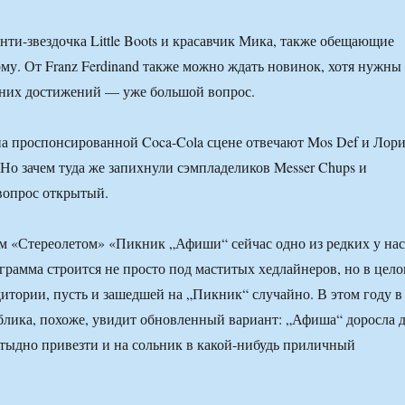
нти-звездочка Little Boots и красавчик Мика, также обещающие
ому. От Franz Ferdinand также можно ждать новинок, хотя нужны
жних достижений — уже большой вопрос.
 на проспонсированной Coca-Cola сцене отвечают Mos Def и Лор
 Но зачем туда же запихнули сэмпладеликов Messer Chups и
вопрос открытый.
м «Стереолетом» «Пикник „Афиши“ сейчас одно из редких у нас
ограмма строится не просто под маститых хедлайнеров, но в цел
дитории, пусть и зашедшей на „Пикник“ случайно. В этом году в
лика, похоже, увидит обновленный вариант: „Афиша“ доросла 
стыдно привезти и на сольник в какой-нибудь приличный