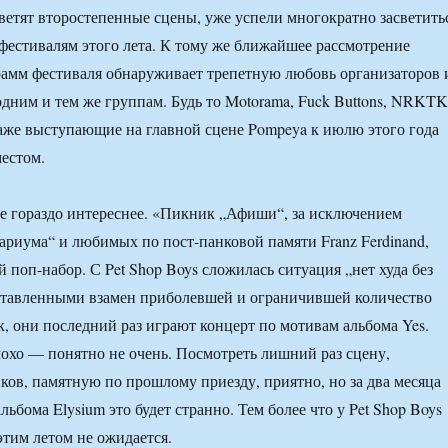
ветят второстепенные сцены, уже успели многократно засветить
фестивалям этого лета. К тому же ближайшее рассмотрение
амм фестиваля обнаруживает трепетную любовь организаторов 
одним и тем же группам. Будь то Motorama, Fuck Buttons, NRKTK
Даже выступающие на главной сцене Pompeya к июлю этого года
естом.
е гораздо интереснее. «Пикник „Афиши“, за исключением
риума“ и любимых по пост-панковой памяти Franz Ferdinand,
 поп-набор. С Pet Shop Boys сложилась ситуация „нет худа без
оставленными взамен приболевшей и ограничившей количество
, они последний раз играют концерт по мотивам альбома Yes.
охо — понятно не очень. Посмотреть лишний раз сцену,
ков, памятную по прошлому приезду, приятно, но за два месяца
льбома Elysium это будет странно. Тем более что у Pet Shop Boys
этим летом не ожидается.