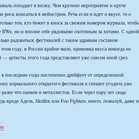
тиваль попадает в вилку. Чем крупнее мероприятие и круче
е риск вписаться в мейнстрим. Речь если и идет о вкусе, то о
только тем, кто бежит в киоск за свежим номером журнала, чтоб
е IfWe, но и вполне себе рядовыми охотникам за хитами. С одной
лько радоваться: фестивалей с таким здравым составом
 этом году, в России крайне мало, прививка вкуса никогда не
й — артисты этого года представляют уже совсем иной срез.
в последние годы постепенно дрейфует от определенной
рону нормального открытого фестиваля и спешит угодить уже
 разве что панков и металлистов. Если через пару лет сюда
дь вроде Адель, Skrillex или Foo Fighters, никто, пожалуй, даже н
ru