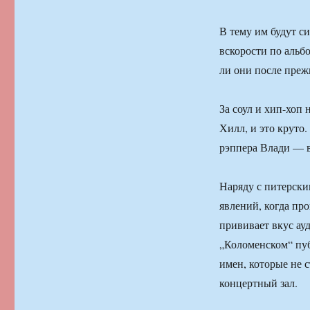
В тему им будут си
вскорости по альб
ли они после пре
За соул и хип-хоп
Хилл, и это круто.
рэппера Влади — 
Наряду с питерски
явлений, когда пр
прививает вкус ау
„Коломенском“ пуб
имен, которые не 
концертный зал.