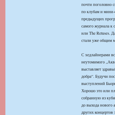
почти поголовно с
по клубам и мини-
предыдущих прогр
самого журнала к 
или The Retuses. 
стали уже общим м
С хедлайнерами вс
неутомимого „Аква
выставляет здравый
добра“. Будучи п
выступлений Бьорк
Хорошо это или пл
собранную из куби
до выхода нового а
других концертов 