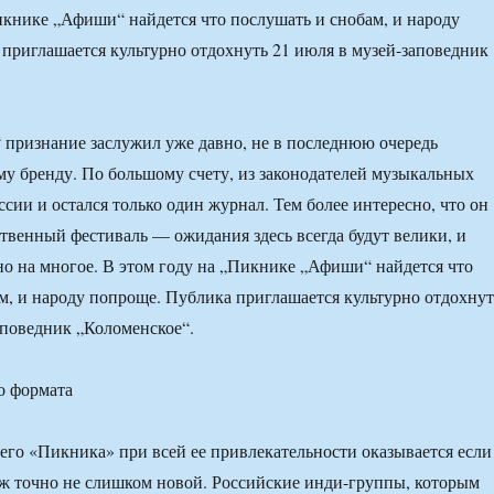
икнике „Афиши“ найдется что послушать и снобам, и народу
приглашается культурно отдохнуть 21 июля в музей-заповедник
признание заслужил уже давно, не в последнюю очередь
му бренду. По большому счету, из законодателей музыкальных
ссии и остался только один журнал. Тем более интересно, что он
ственный фестиваль — ожидания здесь всегда будут велики, и
о на многое. В этом году на „Пикнике „Афиши“ найдется что
м, и народу попроще. Публика приглашается культурно отдохнут
аповедник „Коломенское“.
го «Пикника» при всей ее привлекательности оказывается если
уж точно не слишком новой. Российские инди-группы, которым