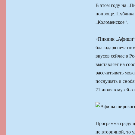
В этом году на „П
попроще. Публика 
„Коломенское“.
«Пикник „Афиши“ 
благодаря печатно
вкусов сейчас в Ро
выставляет на соб
рассчитывать можн
послушать и сноба
21 июля в музей-з
Программа грядуще
не вторичной, то 