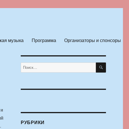
кая музыка
Программа
Организаторы и спонсоры
ПОИСК
Искать:
,
 и
ый
РУБРИКИ
.