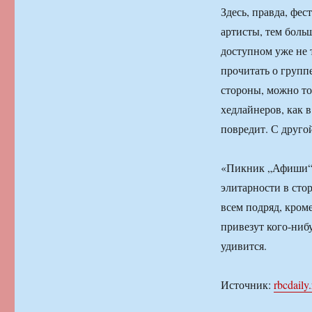
Здесь, правда, фес
артисты, тем больш
доступном уже не 
прочитать о групп
стороны, можно то
хедлайнеров, как в
повредит. С друго
«Пикник „Афиши“ 
элитарности в сто
всем подряд, кроме
привезут кого-нибу
удивится.
Источник:
rbcdaily.