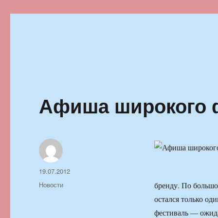
Ильменский фестиваль автор
Афиша широкого 
Автор
Опубликовано
19.07.2012
Рубрики
Новости
бренду. По большо
остался только од
фестиваль — ожида