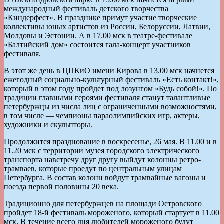
международный фестиваль детского творчества
«Киндерфест». В празднике примут участие творческие
коллективы юных артистов из России, Белоруссии, Латвии,
Молдовы и Эстонии. А в 17.00 мск в театре-фестивале
«Балтийский дом» состоится гала-концерт участников
фестиваля.
В этот же день в ЦПКиО имени Кирова в 13.00 мск начнется
ежегодный социально-культурный фестиваль «Есть контакт!»,
который в этом году пройдет под лозунгом «Будь собой!». По
традиции главными героями фестиваля станут талантливые
петербуржцы из числа лиц с ограниченными возможностями,
в том числе — чемпионы параолимпийских игр, актеры,
художники и скульпторы.
Продолжится празднование в воскресенье, 26 мая. В 11.00 и в
11.20 мск с территории музея городского электрического
транспорта навстречу друг другу выйдут колонны ретро-
трамваев, которые проедут по центральным улицам
Петербурга. В состав колонн войдут трамвайные вагоны и
поезда первой половины 20 века.
Традиционно для петербуржцев на площади Островского
пройдет 18-й фестиваль мороженого, который стартует в 11.00
мск. В течение всего дня любителей мороженого будут