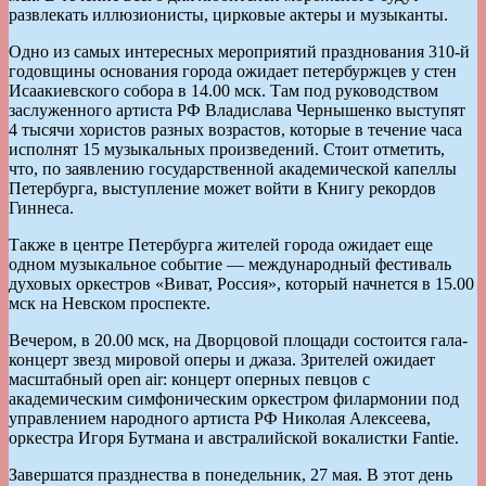
развлекать иллюзионисты, цирковые актеры и музыканты.
Одно из самых интересных мероприятий празднования 310-й
годовщины основания города ожидает петербуржцев у стен
Исаакиевского собора в 14.00 мск. Там под руководством
заслуженного артиста РФ Владислава Чернышенко выступят
4 тысячи хористов разных возрастов, которые в течение часа
исполнят 15 музыкальных произведений. Стоит отметить,
что, по заявлению государственной академической капеллы
Петербурга, выступление может войти в Книгу рекордов
Гиннеса.
Также в центре Петербурга жителей города ожидает еще
одном музыкальное событие — международный фестиваль
духовых оркестров «Виват, Россия», который начнется в 15.00
мск на Невском проспекте.
Вечером, в 20.00 мск, на Дворцовой площади состоится гала-
концерт звезд мировой оперы и джаза. Зрителей ожидает
масштабный open air: концерт оперных певцов с
академическим симфоническим оркестром филармонии под
управлением народного артиста РФ Николая Алексеева,
оркестра Игоря Бутмана и австралийской вокалистки Fantie.
Завершатся празднества в понедельник, 27 мая. В этот день