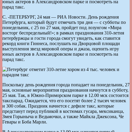
юных актеров в Александровском парке и посмотреть на
парад такс.
С. -ПЕТЕРБУРГ, 24 мая — РИА Новости. День рождения
Петербурга, который будут отмечать три дня — с субботы по
понедельник, с 25 по 27 мая, пройдет под лозунгом «Мира
восторг беспредельный!»; в рамках празднования 310-летия
петербуржцы и гости города смогут увидеть, как ставится
рекорд книги Гиннеса, послушать на Дворцовой площади
выступления звезд мировой оперы и джаза, оценить игру
юных актеров в Александровском парке и посмотреть на
парад такс.
Поскольку день рождения города попадает на понедельник, 27
мая, основные мероприятия празднования начнутся в субботу,
25 мая. Так, в Южно-Приморском парке в 12.00 мск состоится
такспарад. Ожидается, что его посетят более 2 тысяч человек
и 300 собак. Праздник начнется с дефиле такс, которые
предстанут перед публикой в костюмах гусара, мексиканца,
Змея Горыныча и Ведьмочки, а также Майкла Джексона, Че
Гевары и Боба Марли.
В Александровском парке в 13.00 мск начнется первый