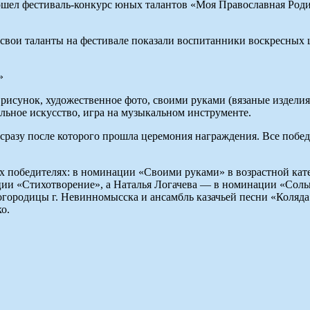
шел фестиваль-конкурс юных талантов «Моя Православная Родин
вои таланты на фестивале показали воспитанники воскресных 
исунок, художественное фото, своими руками (вязаные изделия, 
альное искусство, игра на музыкальном инструменте.
 сразу после которого прошла церемония награждения. Все побе
 победителях: в номинации «Своими руками» в возрастной кат
ии «Стихотворение», а Наталья Логачева — в номинации «Сольн
Богородицы г. Невинномысска и ансамбль казачьей песни «Кол
о.