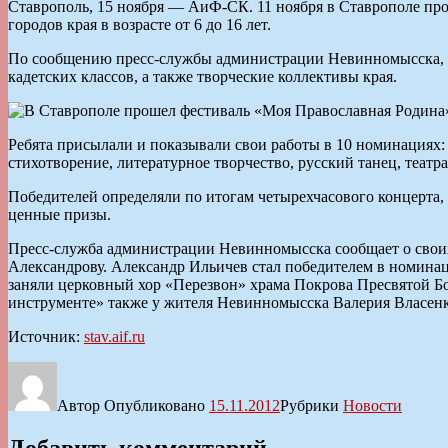
Ставрополь, 15 ноября — АиФ-СК. 11 ноября в Ставрополе про
городов края в возрасте от 6 до 16 лет.
По сообщению пресс-службы администрации Невинномысска, с
кадетских классов, а также творческие коллективы края.
Ребята присылали и показывали свои работы в 10 номинациях: р
стихотворение, литературное творчество, русский танец, театр
Победителей определяли по итогам четырехчасового концерта,
ценные призы.
Пресс-служба администрации Невинномысска сообщает о своих
Александрову. Александр Ильичев стал победителем в номинац
заняли церковный хор «Перезвон» храма Покрова Пресвятой 
инструменте» также у жителя Невинномысска Валерия Власенк
Источник:
stav.aif.ru
Автор
Опубликовано
15.11.2012
Рубрики
Новости
Добавить комментарий