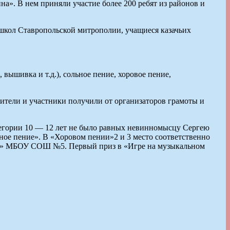
а». В нем приняли участие более 200 ребят из районов и
школ Ставропольской митрополии, учащиеся казачьих
вышивка и т.д.), сольное пение, хоровое пение,
дители и участники получили от организаторов грамоты и
егории 10 — 12 лет не было равных невинномысцу Сергею
ое пение». В «Хоровом пении»2 и 3 место соответственно
яда» МБОУ СОШ №5. Первый приз в «Игре на музыкальном