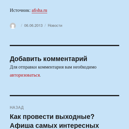
Источник:
afisha.ru
Автор
Опубликовано
Рубрики
06.06.2013
Новости
Добавить комментарий
Для отправки комментария вам необходимо
авторизоваться
.
Навигация
НАЗАД
по
Как провести выходные?
Предыдущая
Афиша самых интересных
запись:
записям