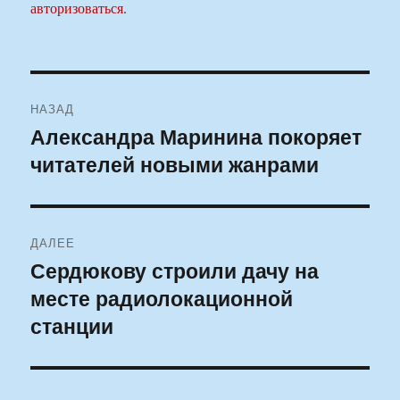
авторизоваться
.
Навигация
НАЗАД
по
Александра Маринина покоряет
Предыдущая
читателей новыми жанрами
запись:
записям
ДАЛЕЕ
Сердюкову строили дачу на
Следующая
месте радиолокационной
запись:
станции