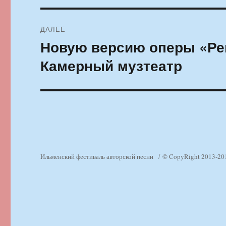
ДАЛЕЕ
Новую версию оперы «Ре
Следующая
запись:
Камерный музтеатр
Ильменский фестиваль авторской песни
© CopyRight 2013-20