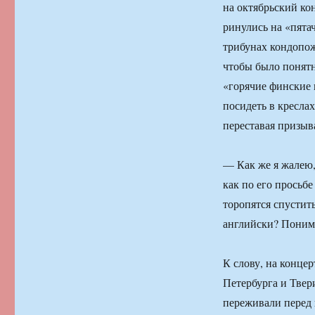
на октябрьский ко
ринулись на «пята
трибунах кондопож
чтобы было понятно
«горячие финские 
посидеть в кресла
переставая призыва
— Как же я жалею,
как по его просьбе
торопятся спустит
английски? Понима
К слову, на конце
Петербурга и Твер
переживали перед 