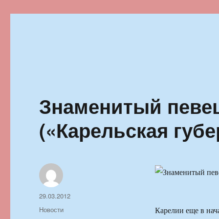
Ильменский фестиваль автор
Знаменитый певец
(«Карельская губе
Автор
Опубликовано
29.03.2012
Рубрики
Новости
Карелии еще в нача