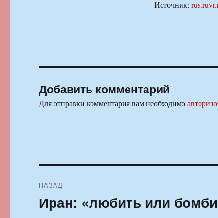
Источник:
rus.ruvr.
Добавить комментарий
Для отправки комментария вам необходимо
авторизо
Навигация
НАЗАД
по
Иран: «любить или бомби
Предыдущая
запись:
записям