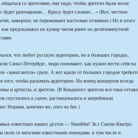
бщаться со зрителями, ему надо, чтобы зрители были возле
с будет разочарован… Крису будет сложно…» (Вот, честное
етях, наверное, не переживают настолько отчаянно.) Но в итоге
, как предсказывал их кумир часом ранее на десятиминутной
стами.
ался, что любит русскую аудиторию, но в больших городах,
 или Санкт-Петербург, люди понимают, как нужно вести себя на
они «зажигаются» сразу. А вот вдали от больших городов требует
я того, чтобы раскачать аудиторию. Но конец концертов всегда
ивы и артисты, и зрители. (В Кондопоге зрители все-таки оттаял
ем спустились к сцене, растанцевались и затребовали
с Норман, конечно же, спел на бис.)
амых известных ваших дуэтов — Stumblin\’ In с Сьюзи Кватро.
ы пели со многими известными певицами, в том числе и