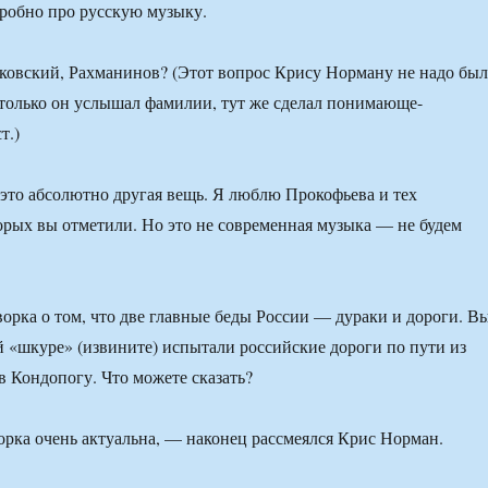
дробно про русскую музыку.
ковский, Рахманинов? (Этот вопрос Крису Норману не надо бы
только он услышал фамилии, тут же сделал понимающе-
т.)
 это абсолютно другая вещь. Я люблю Прокофьева и тех
орых вы отметили. Но это не современная музыка — не будем
ворка о том, что две главные беды России — дураки и дороги. В
ей «шкуре» (извините) испытали российские дороги по пути из
в Кондопогу. Что можете сказать?
ворка очень актуальна, — наконец рассмеялся Крис Норман.