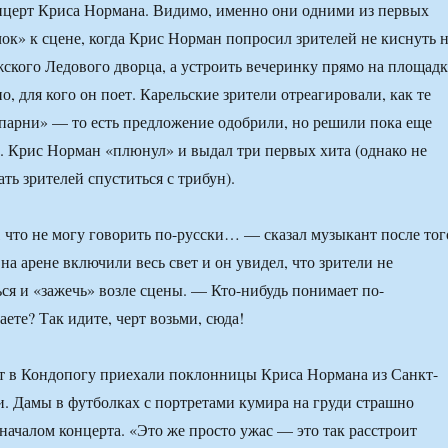
нцерт Криса Нормана. Видимо, именно они одними из первых
чок» к сцене, когда Крис Норман попросил зрителей не киснуть 
ского Ледового дворца, а устроить вечеринку прямо на площадк
, для кого он поет. Карельские зрители отреагировали, как те
парни» — то есть предложение одобрили, но решили пока еще
х. Крис Норман «плюнул» и выдал три первых хита (однако не
ть зрителей спуститься с трибун).
 что не могу говорить по-русски… — сказал музыкант после тог
 на арене включили весь свет и он увидел, что зрители не
ься и «зажечь» возле сцены. — Кто-нибудь понимает по-
ете? Так идите, черт возьми, сюда!
рт в Кондопогу приехали поклонницы Криса Нормана из Санкт-
и. Дамы в футболках с портретами кумира на груди страшно
началом концерта. «Это же просто ужас — это так расстроит