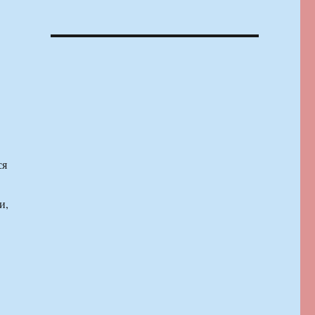
ся
и,