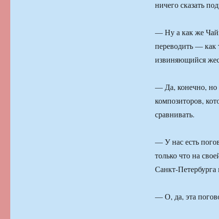
ничего сказать по
— Ну а как же Чай
переводить — как 
извиняющийся жес
— Да, конечно, но
композиторов, кот
сравнивать.
— У нас есть пого
только что на сво
Санкт-Петербурга 
— О, да, эта пого