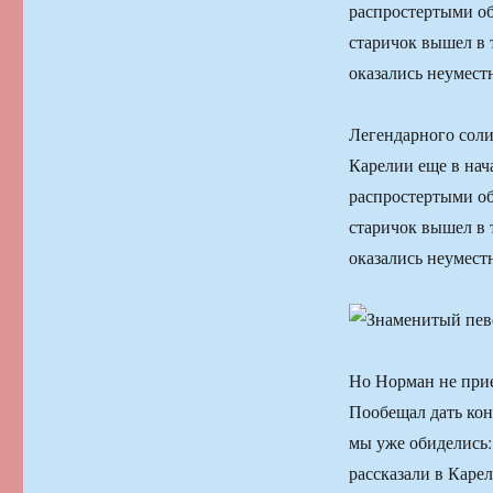
распростертыми объ
старичок вышел в 
оказались неумес
Легендарного соли
Карелии еще в нача
распростертыми объ
старичок вышел в 
оказались неумес
Но Норман не прие
Пообещал дать кон
мы уже обиделись: 
рассказали в Каре