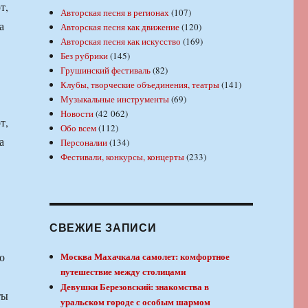
т,
Авторская песня в регионах
(107)
а
Авторская песня как движение
(120)
Авторская песня как искусство
(169)
Без рубрики
(145)
Грушинский фестиваль
(82)
Клубы, творческие объединения, театры
(141)
Музыкальные инструменты
(69)
Новости
(42 062)
т,
Обо всем
(112)
а
Персоналии
(134)
Фестивали, конкурсы, концерты
(233)
СВЕЖИЕ ЗАПИСИ
о
Москва Махачкала самолет: комфортное
путешествие между столицами
Девушки Березовский: знакомства в
ты
уральском городе с особым шармом