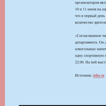
организатором явл
10 и 11 июня на а
что в первый день 
количество зрител
«Согласованное чи
департамента. Он 
алкогольных напит
одну спортивную п
22.00. На ней выс
Источник:
ridus.ru