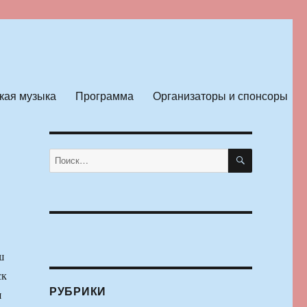
кая музыка
Программа
Организаторы и спонсоры
ПОИСК
Искать:
ш
ск
РУБРИКИ
я