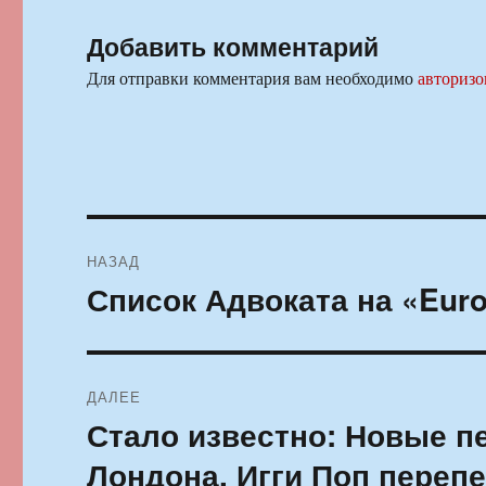
Добавить комментарий
Для отправки комментария вам необходимо
авторизо
Навигация
НАЗАД
по
Список Адвоката на «Euro
Предыдущая
запись:
записям
ДАЛЕЕ
Стало известно: Новые п
Следующая
запись:
Лондона, Игги Поп перепе