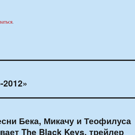
ваться
.
-2012»
есни Бека, Микачу и Теофилуса
вает The Black Keys, трейлер