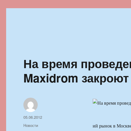
Ильменский фестиваль автор
На время проведе
Maxidrom закроют
Автор
Опубликовано
05.06.2012
Рубрики
Новости
ий рынок в Москве