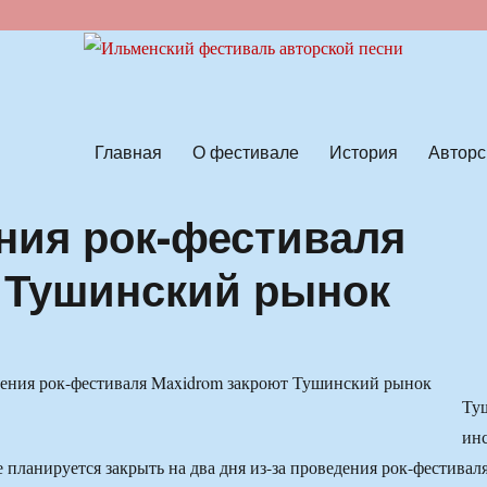
ской песни
Главная
О фестивале
История
Авторс
ния рок-фестиваля
 Тушинский рынок
Ту
ин
 планируется закрыть на два дня из-за проведения рок-фестивал