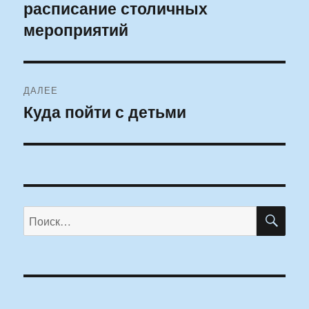
расписание столичных
запись:
записям
мероприятий
ДАЛЕЕ
Куда пойти с детьми
Следующая
запись:
ПО
Искать: