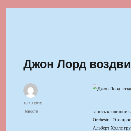
Ильменский фестиваль автор
Джон Лорд воздви
Автор
Опубликовано
18.10.2012
Рубрики
Новости
запись клавишника
Orchestra. Это пр
Альберт Холле гру