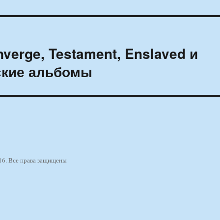
erge, Testament, Enslaved и
ские альбомы
16. Все права защищены