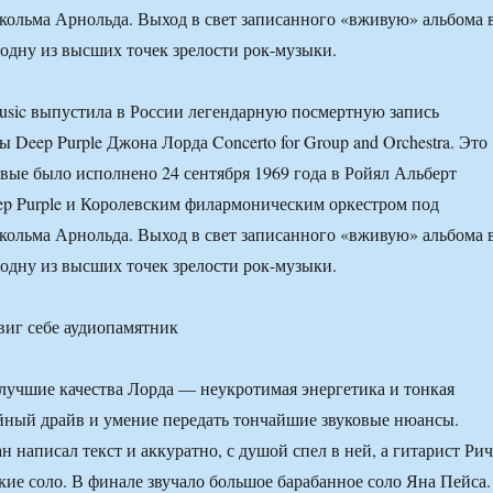
ольма Арнольда. Выход в свет записанного «вживую» альбома 
 одну из высших точек зрелости рок-музыки.
sic выпустила в России легендарную посмертную запись
Deep Purple Джона Лорда Concerto for Group and Orchestra. Это
вые было исполнено 24 сентября 1969 года в Ройял Альберт
p Purple и Королевским филармоническим оркестром под
ольма Арнольда. Выход в свет записанного «вживую» альбома 
 одну из высших точек зрелости рок-музыки.
лучшие качества Лорда — неукротимая энергетика и тонкая
йный драйв и умение передать тончайшие звуковые нюансы.
 написал текст и аккуратно, с душой спел в ней, а гитарист Ри
кие соло. В финале звучало большое барабанное соло Яна Пейса.