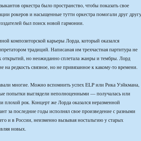
узыкантов оркестра было пространство, чтобы показать свое
ции рокеров и насыщенные тутти оркестра помогали друг друг
оздателей был поиск новой гармонии.
иной композиторской карьеры Лорда, который оказался
претатором традиций. Написаная им трехчастная партитура не
 открытий, но неожиданно сплетала жанры и тембры. Лорд
е на редкость связное, но не привязанное к какому-то времени.
авали многие. Можно вспомнить успех ELP или Рика Уэйкмана,
ные попытки выглядели неполноценными — получалась или
ли плохой рок. Концерт же Лорда оказался неразменной
нт за последние годы исполнял свое произведение с разными
 его и в России, неизменно вызывая ностальгию у старых
вляя новых.