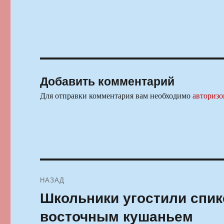
Добавить комментарий
Для отправки комментария вам необходимо
авторизо
Навигация
НАЗАД
по
Школьники угостили спик
Предыдущая
запись:
записям
восточным кушаньем