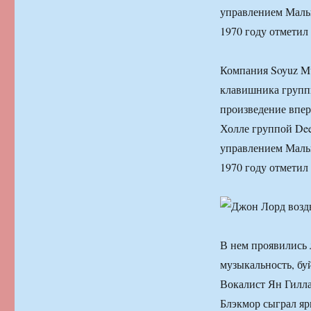
управлением Мальк
1970 году отметил
Компания Soyuz Mu
клавишника группы 
произведение впер
Холле группой Dee
управлением Мальк
1970 году отметил
В нем проявились 
музыкальность, бу
Вокалист Ян Гиллан
Блэкмор сыграл яр