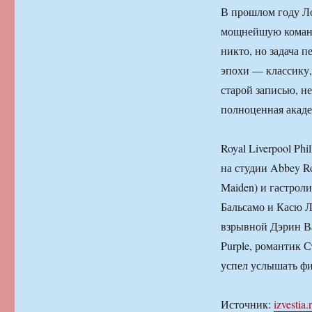
В прошлом году Ло
мощнейшую команду
никто, но задача 
эпохи — классику,
старой записью, н
полноценная акаде
Royal Liverpool Ph
на студии Abbey R
Maiden) и гастрол
Бальсамо и Касю 
взрывной Дэрин В
Purple, романтик 
успел услышать фи
Источник:
izvestia.