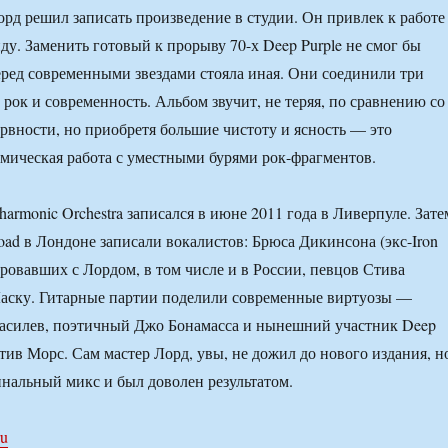
рд решил записать произведение в студии. Он привлек к работе
. Заменить готовый к прорыву 70-х Deep Purple не смог бы
перед современными звездами стояла иная. Они соединили три
 рок и современность. Альбом звучит, не теряя, по сравнению со
ервности, но приобретя большие чистоту и ясность — это
мическая работа с уместными бурями рок-фрагментов.
ilharmonic Orchestra записался в июне 2011 года в Ливерпуле. Зате
oad в Лондоне записали вокалистов: Брюса Дикинсона (экс-Iron
ировавших с Лордом, в том числе и в России, певцов Стива
Ласку. Гитарные партии поделили современные виртуозы —
асилев, поэтичный Джо Бонамасса и нынешний участник Deep
Стив Морс. Сам мастер Лорд, увы, не дожил до нового издания, н
нальный микс и был доволен результатом.
ru