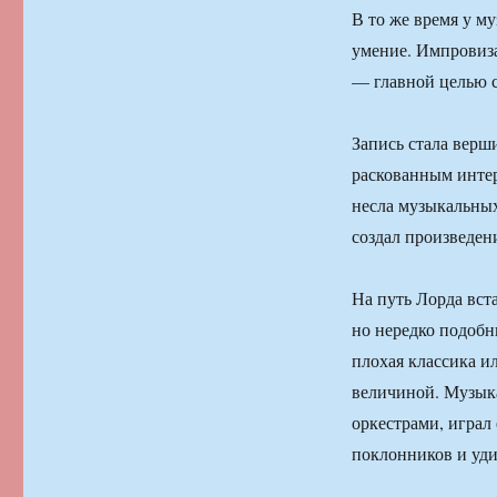
В то же время у м
умение. Импровиза
— главной целью с
Запись стала верш
раскованным интер
несла музыкальных
создал произведени
На путь Лорда вст
но нередко подоб
плохая классика и
величиной. Музыка
оркестрами, играл
поклонников и уди