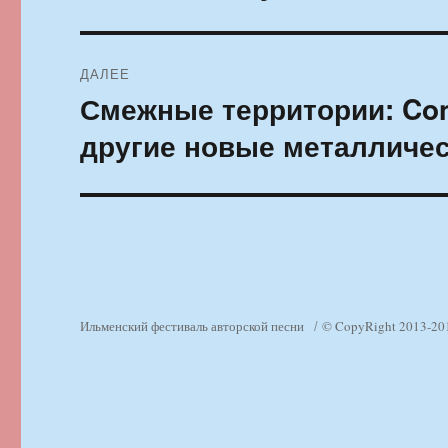
ДАЛЕЕ
Смежные территории: Conv
Следующая
запись:
другие новые металличе
Ильменский фестиваль авторской песни
© CopyRight 2013-20