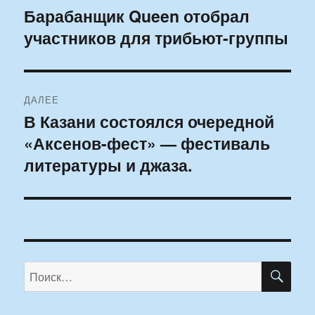
по
Барабанщик Queen отобрал
Предыдущая
участников для трибьют-группы
запись:
записям
ДАЛЕЕ
В Казани состоялся очередной
Следующая
«Аксенов-фест» — фестиваль
запись:
литературы и джаза.
ПО
Искать: