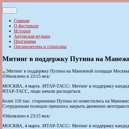
Перейти
к
Меню
Ильменский фестиваль авторской песни
содержимому
Главная
О фестивале
История
Авторская музыка
Программа
Организаторы и спонсоры
Митинг в поддержку Путина на Манеж
/Обновлено в 23:15 мск/
МОСКВА, 4 марта. /ИТАР-ТАСС/. Митинг в поддержку кандида
ИТАР-ТАСС, люди начали расходиться.
Более 110 тыс. сторонники Путина не поместились на Манежн
Сотрудникам полиции пришлось закрыть движение автотранспо
/Обновлено в 23:15 мск/
МОСКВА, 4 марта. /ИТАР-ТАСС/. Митинг в поддержку кандида