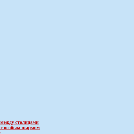
 между столицами
е с особым шармом
и