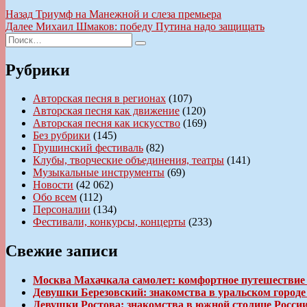
Навигация
Предыдущая
Назад
Триумф на Манежной и слеза премьера
запись:
Следующая
Далее
Михаил Шмаков: победу Путина надо защищать
по
Искать:
запись:
Поиск
записям
Рубрики
Авторская песня в регионах
(107)
Авторская песня как движение
(120)
Авторская песня как искусство
(169)
Без рубрики
(145)
Грушинский фестиваль
(82)
Клубы, творческие объединения, театры
(141)
Музыкальные инструменты
(69)
Новости
(42 062)
Обо всем
(112)
Персоналии
(134)
Фестивали, конкурсы, концерты
(233)
Свежие записи
Москва Махачкала самолет: комфортное путешествие
Девушки Березовский: знакомства в уральском город
Девушки Ростова: знакомства в южной столице Росси