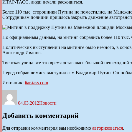
ИТАР-ТАСС, люди начали расходиться.
Более 110 тыс. сторонники Путина не поместились на Манежн
Сотрудникам полиции пришлось закрыть движение автотранспо
По официальным данным, на митинг собрались более 110 тыс.
Политических выступлений на митинге было немного, в осно
Александр Иванов.
Тверская улица все это время оставалась большой пешеходной 
Перед собравшимися выступил сам Владимир Путин. Он поблаго
Источник:
itar-tass.com
Автор
Опубликовано
Рубрики
04.03.2012
Новости
Добавить комментарий
Для отправки комментария вам необходимо
авторизоваться
.