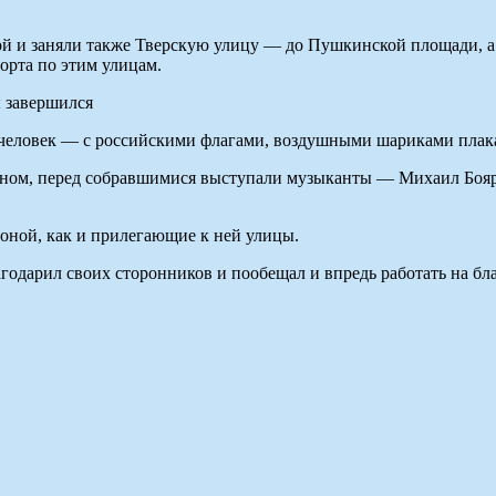
ой и заняли также Тверскую улицу — до Пушкинской площади, а
рта по этим улицам.
 человек — с российскими флагами, воздушными шариками плак
вном, перед собравшимися выступали музыканты — Михаил Бояр
зоной, как и прилегающие к ней улицы.
дарил своих сторонников и пообещал и впредь работать на бла