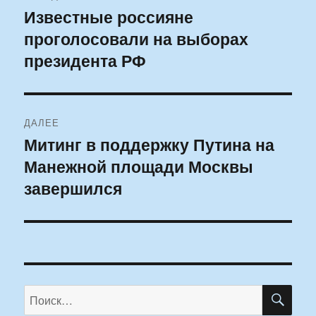
по
Известные россияне
Предыдущая
проголосовали на выборах
запись:
записям
президента РФ
ДАЛЕЕ
Митинг в поддержку Путина на
Следующая
Манежной площади Москвы
запись:
завершился
ПО
Искать: