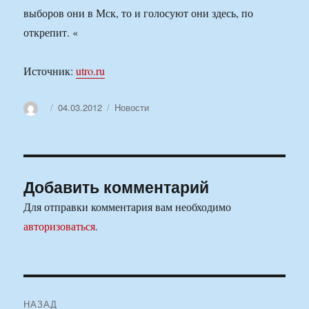
выборов они в Мск, то и голосуют они здесь, по
открепит. «
Источник:
utro.ru
Автор
Опубликовано
Рубрики
04.03.2012
Новости
Добавить комментарий
Для отправки комментария вам необходимо
авторизоваться
.
Навигация
НАЗАД