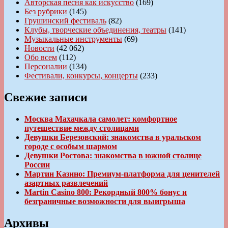
Авторская песня как искусство
(169)
Без рубрики
(145)
Грушинский фестиваль
(82)
Клубы, творческие объединения, театры
(141)
Музыкальные инструменты
(69)
Новости
(42 062)
Обо всем
(112)
Персоналии
(134)
Фестивали, конкурсы, концерты
(233)
Свежие записи
Москва Махачкала самолет: комфортное
путешествие между столицами
Девушки Березовский: знакомства в уральском
городе с особым шармом
Девушки Ростова: знакомства в южной столице
России
Мартин Казино: Премиум-платформа для ценителей
азартных развлечений
Martin Casino 800: Рекордный 800% бонус и
безграничные возможности для выигрыша
Архивы