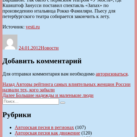
Кшиштоф Занусси поставил спектакль «Запах» по
произведению итальянца Рокко Фамиляри. Пьесу для
петербургского театра собирается закончить к лету.
Источник:
vesti.ru
Автор
Опубликовано
Рубрики
24.01.2012
Новости
Добавить комментарий
Для отправки комментария вам необходимо
авторизоваться
.
Навигация
Предыдущая
Назад
Авторы рейтинга самых влиятельных женщин России
запись:
назвали тех, кого забыли
по
Следующая
Далее
Большие надежды и маленькие люди
записям
Искать:
запись:
Поиск
Рубрики
Авторская песня в регионах
(107)
Авторская песня как движение
(120)