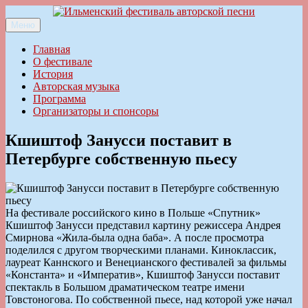
Перейти
к
Меню
Ильменский фестиваль авторской песни
содержимому
Главная
О фестивале
История
Авторская музыка
Программа
Организаторы и спонсоры
Кшиштоф Занусси поставит в
Петербурге собственную пьесу
На фестивале российского кино в Польше «Спутник»
Кшиштоф Занусси представил картину режиссера Андрея
Смирнова «Жила-была одна баба». А после просмотра
поделился с другом творческими планами. Киноклассик,
лауреат Каннского и Венецианского фестивалей за фильмы
«Константа» и «Императив», Кшиштоф Занусси поставит
спектакль в Большом драматическом театре имени
Товстоногова. По собственной пьесе, над которой уже начал