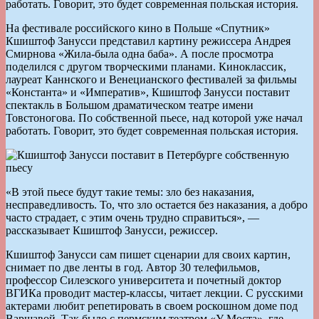
работать. Говорит, это будет современная польская история.
На фестивале российского кино в Польше «Спутник»
Кшиштоф Занусси представил картину режиссера Андрея
Смирнова «Жила-была одна баба». А после просмотра
поделился с другом творческими планами. Киноклассик,
лауреат Каннского и Венецианского фестивалей за фильмы
«Константа» и «Императив», Кшиштоф Занусси поставит
спектакль в Большом драматическом театре имени
Товстоногова. По собственной пьесе, над которой уже начал
работать. Говорит, это будет современная польская история.
«В этой пьесе будут такие темы: зло без наказания,
несправедливость. То, что зло остается без наказания, а добро
часто страдает, с этим очень трудно справиться», —
рассказывает Кшиштоф Занусси, режиссер.
Кшиштоф Занусси сам пишет сценарии для своих картин,
снимает по две ленты в год. Автор 30 телефильмов,
профессор Силезского университета и почетный доктор
ВГИКа проводит мастер-классы, читает лекции. С русскими
актерами любит репетировать в своем роскошном доме под
Варшавой. Так было с пермским театром «У Моста», где