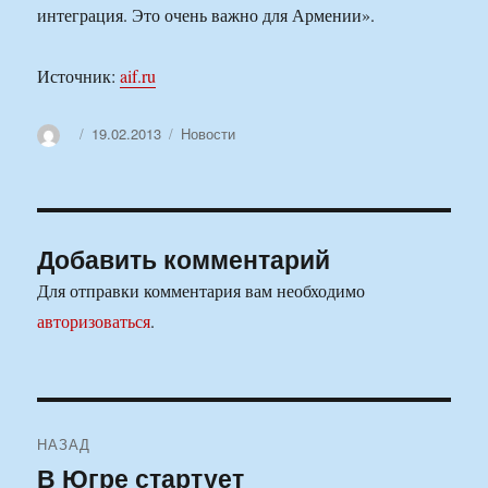
интеграция. Это очень важно для Армении».
Источник:
aif.ru
Автор
Опубликовано
Рубрики
19.02.2013
Новости
Добавить комментарий
Для отправки комментария вам необходимо
авторизоваться
.
Навигация
НАЗАД
по
В Югре стартует
Предыдущая