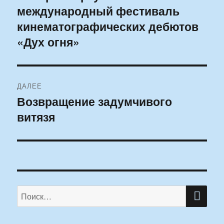
международный фестиваль
запись:
записям
кинематографических дебютов
«Дух огня»
ДАЛЕЕ
Возвращение задумчивого
Следующая
витязя
запись:
ПО
Искать: